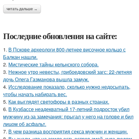
читать дальше →
Последние обновления на сайте:
1.
В Пскове археологи 800-летнее височное кольцо с
Балкан нашли.
2.
Мистические тайны кельнского собора.
3.
Нежное утро невесты, грибоедовский загс: 22-летняя
дочь Олега Газманова вышла замуж.
4.
Исследование показало, сколько нужно недосыпать,
чтобы начать набирать вес.
5.
Как выглядят светофоры в разных странах.
6.
В Кузбассе неадекватный 17-летний подросток убил
мужчину из-за замечания: прыгал у него на голове и бил
лицом об асфальт.
7.
В чем разница восприятия секса мужчин и женщин.
8.
Вы знали, что на земле есть остров змей, куда людям