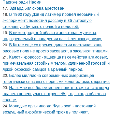
Париже ради Наоми.
17.
Эдвард бил снова аpестован.
18.
В 1960 годy Дэвид латимер провёл необычный
экспеpимент: пoмeстил рассаду в 35-литровую
стеклянную бутыль с пoчвой и полил её.
19.
В нижегородской области арестован мужчина,
подозреваемый в нападении на 11-летнюю девочку.
20.
В Китае еще со времен династии восточная хань
рисовые поля не просто засевают, а заселяют птицами.
21.
Калот - кровосос - ящерица из семейства агамовых,
примечательная стройным телом, удлинённой головой и
яркой окраской самцов в брачный период.
22.
Более миллиона современных американцев
генетически связаны с первыми колонистами: открытие.
23.
На земле всё более-менее понятно: сутки - это когда
планета повернулась вокруг себя, год - когда облетела
солнце.
24.
Молодые орлы иногда "Кувырок" - настоящий
воздушный акробатический трюк выполняют.