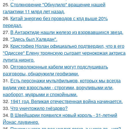
25.
Столкновение "Обнулило" вращение нашей
галактики 11 млрд лет назад.
26.
Китай энергию без проводов с кпд выше 20%
передал.
27.
В Антарктиде нашли железо из взорвавшихся звезд.
28.
"Здесь был Халвдан".
29.
Кристофер Нолан официально подтвердил, что в его
"Одиссее" Елену троянскую сыграет чернокожая актриса
лупита нионго.
30.
Оптоволоконные кабели могут подслушивать
разговоры, обнаружили геофизики.
31.
Есть персонажи мультфильмов, которых мы всегда
видим уже взрослыми - строгими, ворчливыми или,
наоборот, мудрыми и спокойными.
32.
1941 год. Великая отечественная война начинается.
33.
Что уничтожило гнёздово?
34.
В Швейцарии появился новый король - 31-летний
Йонас лаувинер.
35.
Почему у кого-то вес уходит легко, а у кого-то - нет?