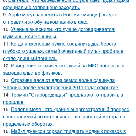
официально запрещено заходить.
9.
Apple могут запретить в России - минцифры уже
отправили жлобу на компанию в фас.
10.
Ученые выяснили, кто лучше договаривается:
мужчины или женщины.
11.
Когда инженерам нужно соединить два берега
глубокого ущелья, самый очевидный путь - пробить в
скале длинный тоннель.
12.
Измерение космических лучей на МКС повергло в
замешательство физиков.
13.
Отразившаяся от ядра земли волна сдвинула
Японию после землетрясения 2011 года: открытие.
14.
Термин "Старородящая" предлагают отправить в
прошлое.
15.
Полет шмеля - это крайне энергозатратный процесс,
сопоставимый по интенсивности с работой мотора на
предельных оборотах.
16.
Майкл джексон сорвал тридцать модных показов в