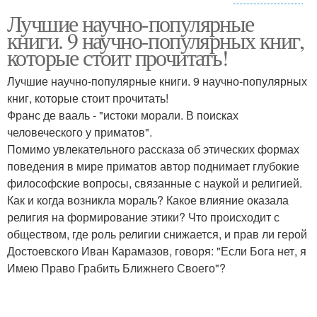
Лучшие научно-популярные
Научные книги
Известная книга
книги. 9 научно-популярных книг,
которые стоит прочитать!
Лучшие научно-популярные книги. 9 научно-популярных
книг, которые стоит прочитать!
Популярные книги
Книга в номинации
Франс де вааль - "истоки морали. В поисках
человеческого у приматов".
Помимо увлекательного рассказа об этических формах
поведения в мире приматов автор поднимает глубокие
Интересные книги
философские вопросы, связанные с наукой и религией.
Как и когда возникла мораль? Какое влияние оказала
религия на формирование этики? Что происходит с
обществом, где роль религии снижается, и прав ли герой
Достоевского Иван Карамазов, говоря: "Если Бога нет, я
Имею Право Грабить Ближнего Своего"?