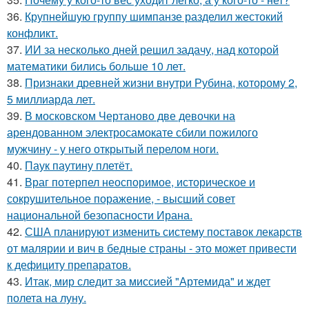
36.
Крупнейшую группу шимпанзе разделил жестокий
конфликт.
37.
ИИ за несколько дней решил задачу, над которой
математики бились больше 10 лет.
38.
Признаки древней жизни внутри Рубина, которому 2,
5 миллиарда лет.
39.
В московском Чертаново две девочки на
арендованном электросамокате сбили пожилого
мужчину - у него открытый перелом ноги.
40.
Паук паутину плетёт.
41.
Враг потерпел неоспоримое, историческое и
сокрушительное поражение, - высший совет
национальной безопасности Ирана.
42.
США планируют изменить систему поставок лекарств
от малярии и вич в бедные страны - это может привести
к дефициту препаратов.
43.
Итак, мир следит за миссией "Артемида" и ждет
полета на луну.