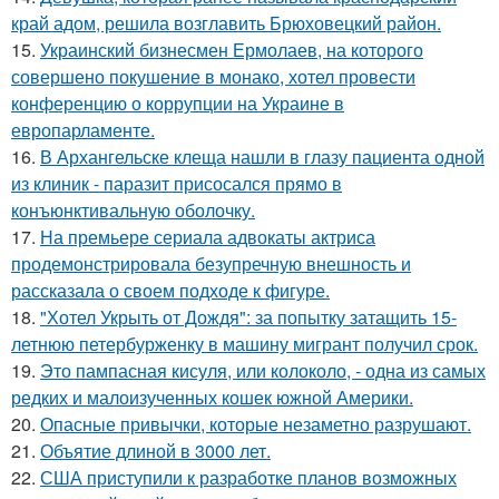
край адом, решила возглавить Брюховецкий район.
15.
Украинский бизнесмен Ермолаев, на которого
совершено покушение в монако, хотел провести
конференцию о коррупции на Украине в
европарламенте.
16.
В Архангельске клеща нашли в глазу пациента одной
из клиник - паразит присосался прямо в
конъюнктивальную оболочку.
17.
На премьере сериала адвокаты актриса
продемонстрировала безупречную внешность и
рассказала о своем подходе к фигуре.
18.
"Хотел Укрыть от Дождя": за попытку затащить 15-
летнюю петербурженку в машину мигрант получил срок.
19.
Это пампасная кисуля, или колоколо, - одна из самых
редких и малоизученных кошек южной Америки.
20.
Опасные привычки, которые незаметно разрушают.
21.
Объятие длиной в 3000 лет.
22.
США приступили к разработке планов возможных