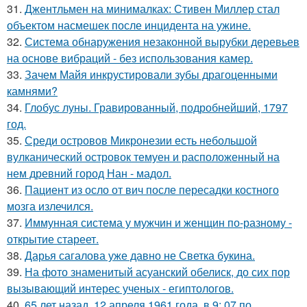
31.
Джентльмен на минималках: Стивен Миллер стал
объектом насмешек после инцидента на ужине.
32.
Система обнаружения незаконной вырубки деревьев
на основе вибраций - без использования камер.
33.
Зачем Майя инкрустировали зубы драгоценными
камнями?
34.
Глобус луны. Гравированный, подробнейший, 1797
год.
35.
Среди островов Микронезии есть небольшой
вулканический островок темуен и расположенный на
нем древний город Нан - мадол.
36.
Пациент из осло от вич после пересадки костного
мозга излечился.
37.
Иммунная система у мужчин и женщин по-разному -
открытие стареет.
38.
Дарья сагалова уже давно не Светка букина.
39.
На фото знаменитый асуанский обелиск, до сих пор
вызывающий интерес ученых - египтологов.
40.
65 лет назад, 12 апреля 1961 года, в 9: 07 по