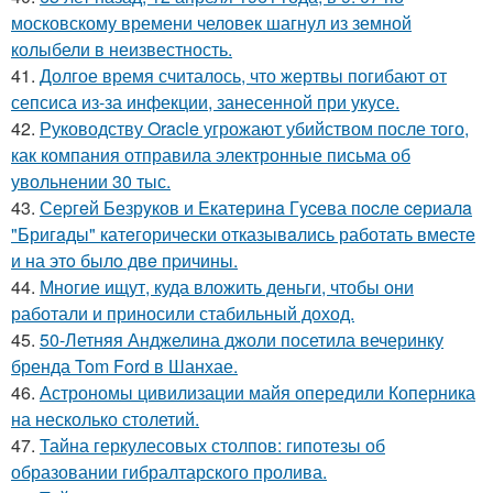
московскому времени человек шагнул из земной
колыбели в неизвестность.
41.
Долгое время считалось, что жертвы погибают от
сепсиса из-за инфекции, занесенной при укусе.
42.
Руководству Oracle угрожают убийством после того,
как компания отправила электронные письма об
увольнении 30 тыс.
43.
Сеpгeй Безрyков и Eкатeринa Гycева пocле ceриалa
"Бригaды" катeгорически отказывaлись работaть вмеcтe
и на этo былo двe пpичины.
44.
Многие ищут, куда вложить деньги, чтобы они
работали и приносили стабильный доход.
45.
50-Летняя Анджелина джоли посетила вечеринку
бренда Tom Ford в Шанхае.
46.
Астрономы цивилизации майя опередили Коперника
на несколько столетий.
47.
Тайна геркулесовых столпов: гипотезы об
образовании гибралтарского пролива.