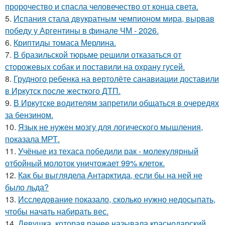
пророчество и спасла человечество от конца света.
5.
Испания стала двукратным чемпионом мира, вырвав
победу у Аргентины в финале ЧМ - 2026.
6.
Криптиды томаса Мерлина.
7.
В бразильской тюрьме решили отказаться от
сторожевых собак и поставили на охрану гусей.
8.
Грудного ребенка на вертолёте санавиации доставили
в Иркутск после жесткого ДТП.
9.
В Иркутске водителям запретили общаться в очередях
за бензином.
10.
Язык не нужен мозгу для логического мышления,
показала МРТ.
11.
Учёные из техаса победили рак - молекулярный
отбойный молоток уничтожает 99% клеток.
12.
Как бы выглядела Антарктида, если бы на ней не
было льда?
13.
Исследование показало, сколько нужно недосыпать,
чтобы начать набирать вес.
14.
Девушка, которая ранее называла краснодарский