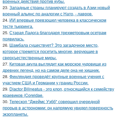
военных действий против кубы.
23.
Западные страны планируют создать в Азии новый
военный альянс по аналогии с Нато, - лавров.
24.
ИИ впервые превзошел человека в классическом
тесте тьюринга.
25.
Старая Ладога благодаря трехметровым осетрам
появилась.
26.
Шамбала существует? Это загадочное место,
которое стремятся посетить многие, верующие в
сверхъестественные миры.
27.
Китовая акула выглядит как морское чудовище из
древних легенд, но на самом деле она не хищник.
28.
Финляндия проведёт крупные военные учения с
участием США и Германии у границ России.
29.
Diactor Bilineatus - это клоп, относящийся к семейству
краевиков (Coreidae.
30.
Телескоп "Джеймс Уэбб" совершил очередной
прорыв в астрономии: он напрямую увидел поверхность
экзопланеты.