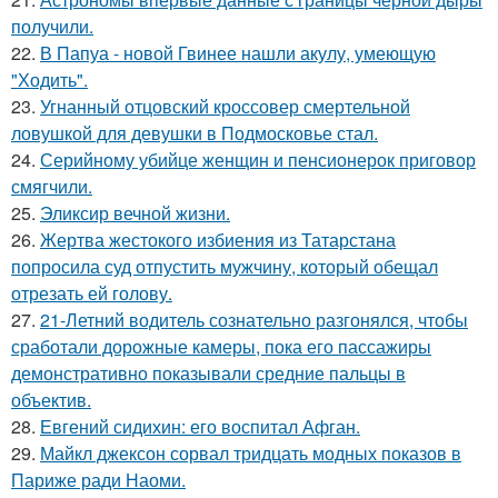
получили.
22.
В Папуа - новой Гвинее нашли акулу, умеющую
"Ходить".
23.
Угнанный отцовский кроссовер смертельной
ловушкой для девушки в Подмосковье стал.
24.
Серийному убийце женщин и пенсионерок приговор
смягчили.
25.
Эликсир вечной жизни.
26.
Жертва жестокого избиения из Татарстана
попросила суд отпустить мужчину, который обещал
отрезать ей голову.
27.
21-Летний водитель сознательно разгонялся, чтобы
сработали дорожные камеры, пока его пассажиры
демонстративно показывали средние пальцы в
объектив.
28.
Евгений сидихин: его воспитал Афган.
29.
Майкл джексон сорвал тридцать модных показов в
Париже ради Наоми.