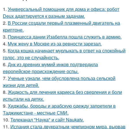
1.
Универсальный помощник для дома и офиса: робот
Deux адаптируется к разным задачам.
2.
В России создали первый плазменный двигатель на
криптоне.
3.
Принцесса дании Изабелла пошла служить в армию.
4.
Mуж жену в Москве из-за ревности зарезал.
5.
Когда кошка начинает мурлыкать в ответ на спокойный
голос, это не случайность.
6.
Днк из древних мумий инков подтвердила
европейское происхождение оспы.
7.
Ученые узнали, чем обусловлена польза сельской
жизни для детей.
8.
Жидкость для лечения кариеса без сверления и боли
испытали на детях.
9.
Хиджабы, бороды и арабскую одежду запретили в
Таджикистане - местные СМИ.
10.
Телеканал "Наука" и сайт Naukatv.
11.
Испания стала двукратным чемпионом мира, вырвав