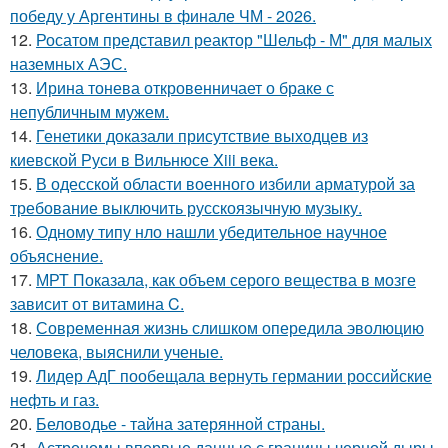
победу у Аргентины в финале ЧМ - 2026.
12.
Росатом представил реактор "Шельф - М" для малых
наземных АЭС.
13.
Ирина тонева откровенничает о браке с
непубличным мужем.
14.
Генетики доказали присутствие выходцев из
киевской Руси в Вильнюсе Xiii века.
15.
В одесской области военного избили арматурой за
требование выключить русскоязычную музыку.
16.
Одному типу нло нашли убедительное научное
объяснение.
17.
МРТ Показала, как объем серого вещества в мозге
зависит от витамина C.
18.
Современная жизнь слишком опередила эволюцию
человека, выяснили ученые.
19.
Лидер АдГ пообещала вернуть германии российские
нефть и газ.
20.
Беловодье - тайна затерянной страны.
21.
Астрономы впервые данные с границы черной дыры