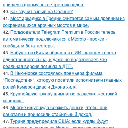
пришел в форму после третьих родов.
40.
Как звучит взрыв на Солнце?
41.
Мост аркадико в Греции считается самым древним из
сохранившихся арочных мостов в мире.
42.
Пользователи Telegram Premium в России теперь
автоматически подключаются к Mtproto - прокси -
сообщили бета-тестеры.
43.
Бабушка из Китая общается с ИИ - клоном своего
единственного сына, и даже не подозревает, что
реальная версия погибла в ДТП.
44.
В Нью-йорке состоялась премьера фильма
"Последствия", которую посетили исполнители главных
ролей Кэмерон диас и Джона хилл.
45.
Крупнейшую группу шимпанзе разделил жестокий
конфликт.
46.
Многие ищут, куда вложить деньги, чтобы они
работали и приносили стабильный доход.
47.
Турция предупредила США: если курды будут
участвовать в ударах по Ирану - сразу же последует