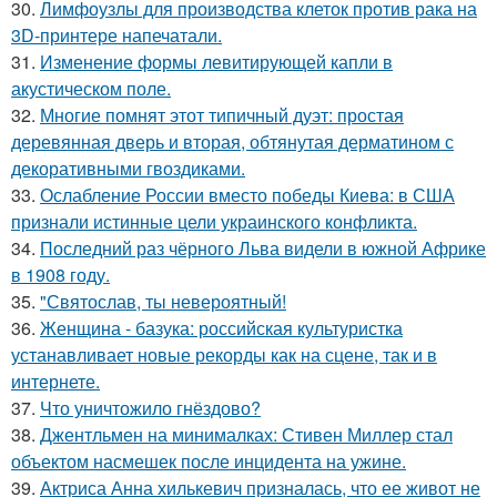
30.
Лимфоузлы для производства клеток против рака на
3D-принтере напечатали.
31.
Изменение формы левитирующей капли в
акустическом поле.
32.
Многие помнят этот типичный дуэт: простая
деревянная дверь и вторая, обтянутая дерматином с
декоративными гвоздиками.
33.
Ослабление России вместо победы Киева: в США
признали истинные цели украинского конфликта.
34.
Последний раз чёрного Льва видели в южной Африке
в 1908 году.
35.
"Святослав, ты невероятный!
36.
Женщина - базука: российская культуристка
устанавливает новые рекорды как на сцене, так и в
интернете.
37.
Что уничтожило гнёздово?
38.
Джентльмен на минималках: Стивен Миллер стал
объектом насмешек после инцидента на ужине.
39.
Актриса Анна хилькевич призналась, что ее живот не