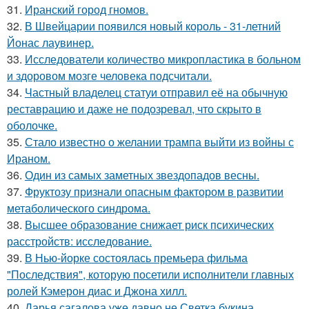
31.
Иранский город гномов.
32.
В Швейцарии появился новый король - 31-летний
Йонас лаувинер.
33.
Исследователи количество микропластика в больном
и здоровом мозге человека подсчитали.
34.
Частный владелец статуи отправил её на обычную
реставрацию и даже не подозревал, что скрыто в
оболочке.
35.
Стало известно о желании трампа выйти из войны с
Ираном.
36.
Один из самых заметных звездопадов весны.
37.
Фруктозу признали опасным фактором в развитии
метаболического синдрома.
38.
Высшее образование снижает риск психических
расстройств: исследование.
39.
В Нью-йорке состоялась премьера фильма
"Последствия", которую посетили исполнители главных
ролей Кэмерон диас и Джона хилл.
40.
Дарья сагалова уже давно не Светка букина.