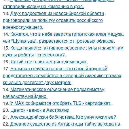
отправили жлобу на компанию в фас.
13.
Двух подростков из новосибирской области
приговорили за попытку отравить российского
военнослужащего.
14.
Кажется, что в небе зависла гигантская алая медуза,
чьи "Щупальца", разрастаются от грозовых облаков.
15.
Когда начнется активное освоение луны и зачем там
нужны роботы - спелеологи?
16.
Яркий свет снижает риск деменции.
17.
Большая голубая цапля - это самый крупный
представитель семейства в северной Америке: размах
крыльев достигает двух метров!
18.
Математическое объяснение подхалимству
начальству найдено.
19.
У MAX собираются отобрать TLS - сертификат.
20.
Цветок - венок в Австралии.
21.
Александрийская библиотека. Кто уничтожил ее?
22.
Древнее существо из Антарктиды тайну выхода на