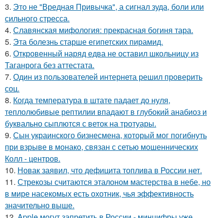
3.
Это не "Вредная Привычка", а сигнал зуда, боли или
сильного стресса.
4.
Славянская мифология: прекрасная богиня тара.
5.
Эта болезнь старше египетских пирамид.
6.
Откровенный наряд едва не оставил школьницу из
Таганрога без аттестата.
7.
Один из пользователей интернета решил проверить
соц.
8.
Когда температура в штате падает до нуля,
теплолюбивые рептилии впадают в глубокий анабиоз и
буквально сыплются с веток на тротуары.
9.
Сын украинского бизнесмена, который мог погибнуть
при взрыве в монако, связан с сетью мошеннических
Колл - центров.
10.
Новак заявил, что дефицита топлива в России нет.
11.
Стрекозы считаются эталоном мастерства в небе, но
в мире насекомых есть охотник, чья эффективность
значительно выше.
12.
Apple могут запретить в России - минцифры уже