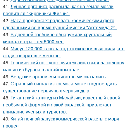
41.
Лунная органика раскрыла, как на земле могли
появиться "Кирпичики Жизни".
42.
Наса продолжает радовать космическими фото,
сделанными во время лунной миссии "Артемида-2".
43.
В древней гробнице обнаружили хрустальный
кинжал возрастом 5000 лет.
44.
Минус 120 000 слов за год: психологи выяснили, что
люди говорят все меньше.
45.
Героический поступок: учительница вывела колонну
машин из бурана в алтайском крае.
46.
Вендские организмы животными оказались.
47.
Странный сигнал из космоса может подтвердить
существование первичных черных дыр.
48.
Гигантский катитид из Малайзии, известный своей
необычной формой и яркой окраской, привлекает
внимание ученых и туристов.
49.
Китай ночной запуск коммерческой ракеты с моря
провел.