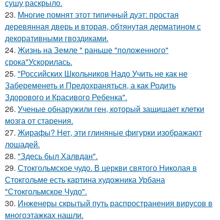
сушу раскрыло.
23.
Многие помнят этот типичный дуэт: простая
деревянная дверь и вторая, обтянутая дерматином с
декоративными гвоздиками.
24.
Жизнь на Земле " раньше "положенного"
срока"Ускорилась.
25.
"Российских Школьников Надо Учить не как не
Забеременеть и Предохраняться, а как Родить
Здорового и Красивого Ребенка".
26.
Ученые обнаружили ген, который защищает клетки
мозга от старения.
27.
Жирафы? Нет, эти глиняные фигурки изображают
лошадей.
28.
"Здесь был Халвдан".
29.
Стокгольмское чудо. В церкви святого Николая в
Стокгольме есть картина художника Урбана
"Стокгольмское Чудо".
30.
Инженеры скрытый путь распространения вирусов в
многоэтажках нашли.