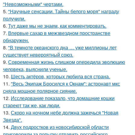
"Невозможными" чертами.
5.
"Научные сенсации. Тайны белого моря" награду
получили.
6.
Тут даже мы не знаем, как комментировать.
7.
Впервые сахар в межзвездном пространстве
обнаружен.
8.
"В темноте океанского дна … уже миллионы лет
существует невероятный союз.
9.
Современная жизнь слишком опередила эволюцию
человека, выяснили ученые.
10.
Шесть актёров, которых любила вся страна.
11.
"Весь Экипаж Бросился к Окнам": астронавт мкс
сняла мощное полярное сияние.
12.
Исследование показало, что домашние кошки
стареют так же, как люди.
13.
Скоро на ночном небе должна зажечься "Новая
Звезда".
14.
Двух подростков из новосибирской области
приговорили за попытку отравить российского