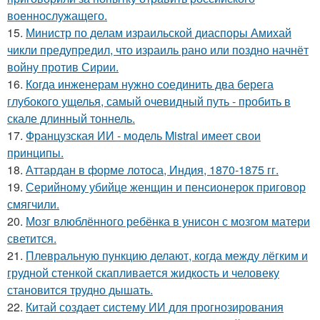
военнослужащего.
15.
Министр по делам израильской диаспоры Амихай
чикли предупредил, что израиль рано или поздно начнёт
войну против Сирии.
16.
Когда инженерам нужно соединить два берега
глубокого ущелья, самый очевидный путь - пробить в
скале длинный тоннель.
17.
Французская ИИ - модель Mistral имеет свои
принципы.
18.
Аттардан в форме лотоса, Индия, 1870-1875 гг.
19.
Серийному убийце женщин и пенсионерок приговор
смягчили.
20.
Мозг влюблённого ребёнка в унисон с мозгом матери
светится.
21.
Плевральную пункцию делают, когда между лёгким и
грудной стенкой скапливается жидкость и человеку
становится трудно дышать.
22.
Китай создает систему ИИ для прогнозирования