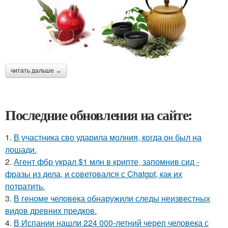
читать дальше →
Последние обновления на сайте:
1.
В участника сво ударила молния, когда он был на
лошади.
2.
Агент фбр украл $1 млн в крипте, запомнив сид -
фразы из дела, и советовался с Chatgpt, как их
потратить.
3.
В геноме человека обнаружили следы неизвестных
видов древних предков.
4.
В Испании нашли 224 000-летний череп человека с