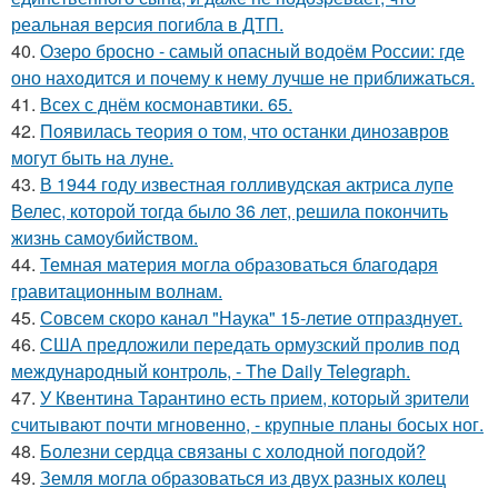
реальная версия погибла в ДТП.
40.
Озеро бросно - самый опасный водоём России: где
оно находится и почему к нему лучше не приближаться.
41.
Всех с днём космонавтики. 65.
42.
Появилась теория о том, что останки динозавров
могут быть на луне.
43.
В 1944 году известная голливудская актриса лупе
Велес, которой тогда было 36 лет, решила покончить
жизнь самоубийством.
44.
Темная материя могла образоваться благодаря
гравитационным волнам.
45.
Совсем скоро канал "Наука" 15-летие отпразднует.
46.
США предложили передать ормузский пролив под
международный контроль, - The Daily Telegraph.
47.
У Квентина Тарантино есть прием, который зрители
считывают почти мгновенно, - крупные планы босых ног.
48.
Болезни сердца связаны с холодной погодой?
49.
Земля могла образоваться из двух разных колец