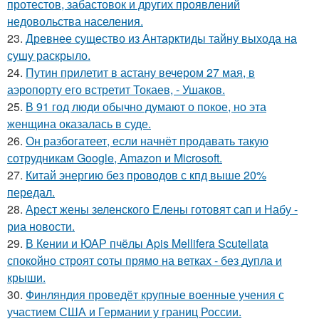
протестов, забастовок и других проявлений
недовольства населения.
23.
Древнее существо из Антарктиды тайну выхода на
сушу раскрыло.
24.
Путин прилетит в астану вечером 27 мая, в
аэропорту его встретит Токаев, - Ушаков.
25.
В 91 год люди обычно думают о покое, но эта
женщина оказалась в суде.
26.
Он разбогатеет, если начнёт продавать такую
сотрудникам Google, Amazon и Microsoft.
27.
Китай энергию без проводов с кпд выше 20%
передал.
28.
Арест жены зеленского Елены готовят сап и Набу -
риа новости.
29.
В Кении и ЮАР пчёлы Apis Mellifera Scutellata
спокойно строят соты прямо на ветках - без дупла и
крыши.
30.
Финляндия проведёт крупные военные учения с
участием США и Германии у границ России.