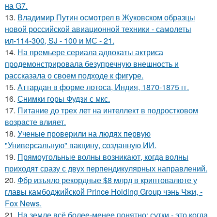
на G7.
13.
Владимир Путин осмотрел в Жуковском образцы
новой российской авиационной техники - самолеты
ил-114-300, SJ - 100 и МС - 21.
14.
На премьере сериала адвокаты актриса
продемонстрировала безупречную внешность и
рассказала о своем подходе к фигуре.
15.
Аттардан в форме лотоса, Индия, 1870-1875 гг.
16.
Снимки горы Фудзи с мкс.
17.
Питание до трех лет на интеллект в подростковом
возрасте влияет.
18.
Ученые проверили на людях первую
"Универсальную" вакцину, созданную ИИ.
19.
Прямоугольные волны возникают, когда волны
приходят сразу с двух перпендикулярных направлений.
20.
Фбр изъяло рекордные $8 млрд в криптовалюте у
главы камбоджийской Prince Holding Group чэнь Чжи, -
Fox News.
21.
На земле всё более-менее понятно: сутки - это когда