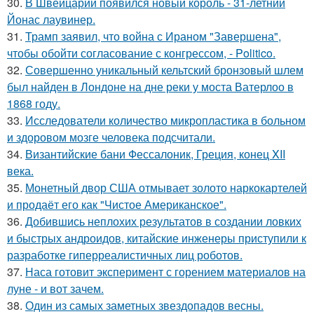
30.
В Швейцарии появился новый король - 31-летний
Йонас лаувинер.
31.
Трамп заявил, что война с Ираном "Завершена",
чтобы обойти согласование с конгрессом, - Politico.
32.
Совершенно уникальный кельтский бронзовый шлем
был найден в Лондоне на дне реки у моста Ватерлоо в
1868 году.
33.
Исследователи количество микропластика в больном
и здоровом мозге человека подсчитали.
34.
Византийские бани Фессалоник, Греция, конец XII
века.
35.
Монетный двор США отмывает золото наркокартелей
и продаёт его как "Чистое Американское".
36.
Добившись неплохих результатов в создании ловких
и быстрых андроидов, китайские инженеры приступили к
разработке гиперреалистичных лиц роботов.
37.
Наса готовит эксперимент с горением материалов на
луне - и вот зачем.
38.
Один из самых заметных звездопадов весны.