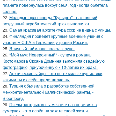
планета повернулась вокруг себя, год - когда облетела
солнце.
22.
Молодые орлы иногда "Кувырок" - настоящий
воздушный акробатический трюк выполняют.
23.
Самая красивая архитектура ссср не видна с улицы.
24.
Финляндия проведёт крупные военные учения с
участием США и Германии у границ России.
25.
Эпичный таймлапс полета к луне.
26.
"Мой муж Невероятный" - супруга романа
Костомарова Оксана Домнина выложила свадебную
фотографию, приуроченную к 12-летию их брака.
27.
Арктические зайцы - это не те милые пушистики,
какими ты их себе представляешь.
28.
Турция объявила о разработке собственной
межконтинентальной баллистической ракеты, -
Bloomberg.
29.
Пчелы, которых вы замечаете на соцветиях в
сумерках, - это особи на закате своей жизни.