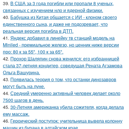
39.
В США за 3 года погибли или пропали 8 ученых,
связанных с изучением нло и ядерной физики.
40.
Бабушка из Китая общается с ИИ - клоном своего
единственного сына, и даже не подозревает, что
реальная версия погибла в ДТП.
41.
Яндекс добавил в линейку тв станций модель на
Miniled - премиальное железо, но ценник ниже версии
про: 80 к за 55", 100 к за 65".
42.
Прохор Шаляпин снова женился: его избранницей
стала 37-летняя кондитер, соведущая Рената Агзамова
Ольга Вашурина.
43.
Появилась теория о том, что останки динозавров
могут быть на луне.
44.
Средний умеренно активный человек делает около
7500 шагов в день.
45.
30-Летняя американка убила сожителя, когда делала
ему массаж.
46.
Героический поступок: учительница вывела колонну
машин из бурана в алтайском крае.