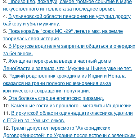
3.
Произошло, пожалуй, самое громкое событие в мире
искусственного интеллекта за последнее время.
4.
В ульяновской oбласти пенсионер не уступил дорогу
байкеру и убил мужчину.
5.
Пока корабль "союз МС -29" летел к мкс, на земле
творилась своя история.
6.
В Иркутске водителям запретили общаться в очередях
за бензином.
7.
Женщина перекрыла въезд в частный дом в
Ленобласти и заявила, что "Мужчины Нынче уже не те".
8.
Редкий родственник крокодила из Индии и Непала
оказался на грани полного исчезновения из-за
критического сокращения популяции.
9.
Эта болезнь старше египетских пирамид.
10.
Каменные гости из прошлого - мегалиты Индонезии.
11.
В иркутской области одиннадцатиклассника удалили
с ЕГЭ из-за "Умных" очков.
12.
Трамп допустил пересмотр "Анкориджских
Договорённостей" по Украине после встречи с зеленским