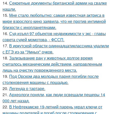
14.
Секретные документы британской армии на свалке
нашли.
15.
Мне стало любопытно: самая известная актриса в
мире взрослого кино заявила, что не против интимной
близости с инопланетянами.
16.
Суд изъял 97 объектов недвижимости у экс - главы
совета судей момотова, - ФССП.
17.
В иркутской области одиннадцатиклассника удалили
с ЕГЭ из-за "Умных" очков.
18.
Зализывание ран у животных долгое время
считалось механическим действием, направленным
лишь на очистку поврежденного места.
19.
Под Орском два молодых парня погибли после
столкновения машины с лошадью.
20.
Легенда о тартаре.
21.
Археологи поняли, как люди освещали пещеры 14
000 лет назад.
22.
В Нефтекамске 19-летний парень украл ключи от
машины родителей и погиб после столкновения с