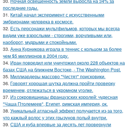
30.
Ночная освещенность земли выросла на 34% за
последние годы.
31.
Китай начал эксперимент с искусственными
эмбрионами человека в космосе.
32.
Есть персонажи мультфильмов, которых мы всегда
видим уже взрослыми - строгими, ворчливыми или,
наоборот, мудрыми и спокойными.
33.
Анна Курникова играла в теннис с кольцом за более
чем $5 миллионов в 2004 году.
34.
Иран повредил или уничтожил около 228 объектов на
базах США на ближнем Востоке, - The Washington Post.
35.
Миллиардеры массово "Чистят" поисковики.
36.
Говорят хорошая шутка должна пройти проверку
временем, отлежаться в укромном уголке.
37.
Из сокровищницы французских королей: чудесная
"Чаша Птолемеев", Египет, римская империя, ок.
38.
Уникальный атласный эффект получается из-за того,
что каждый волос у этих грызунов полый внутри.
39.
США и куба впервые за десять лет провернули