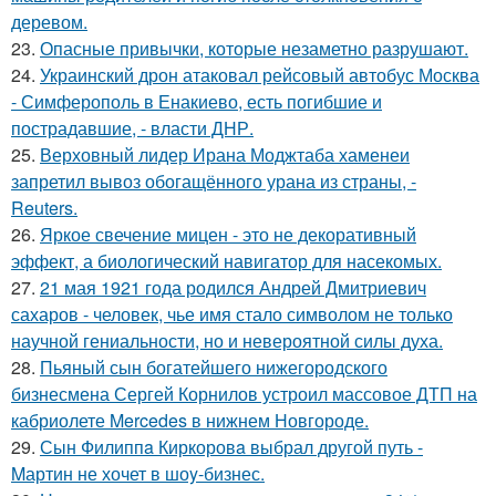
деревом.
23.
Опасные привычки, которые незаметно разрушают.
24.
Украинский дрон атаковал рейсовый автобус Москва
- Симферополь в Енакиево, есть погибшие и
пострадавшие, - власти ДНР.
25.
Верховный лидер Ирана Моджтаба хаменеи
запретил вывоз обогащённого урана из страны, -
Reuters.
26.
Яркое свечение мицен - это не декоративный
эффект, а биологический навигатор для насекомых.
27.
21 мая 1921 года родился Андрей Дмитриевич
сахаров - человек, чье имя стало символом не только
научной гениальности, но и невероятной силы духа.
28.
Пьяный сын богатейшего нижегородского
бизнесмена Сергей Корнилов устроил массовое ДТП на
кабриолете Mercedes в нижнем Новгороде.
29.
Сын Филиппa Киркоровa выбрал другой путь -
Mартин не хочет в шоy-бизнес.