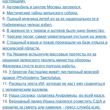
настоящему.
3.
Автомобиль в центре Москвы загорелся.
4.
Мистические тайны кельнского собора.
5.
Пьяный мужчина детей из-за их национальности в
Набережных челнах избил.
6.
В древности у тюрков и ацтеков было одно божество.
7.
Чарские пески: самая удивительная пустыня на земле.
8.
Страшный взрыв и пожар произошли на базе отдыха в
московской области.
9.
На Украине вспыхнули массовые протесты из-за
решения зеленского уволить министра обороны
Фёдорова спустя всего полгода работы.
10.
У берегов Австралии живёт лиственный морской
дракон (Phyllopteryx Taeniolatus.
11.
Раскрыта черта ИИ, которая не даст ему сравняться
с человеческим разумом.
12.
Наша соседка, галактика Андромеды, во всей красе.
13.
Верховный лидер Ирана поклялся отомстить США и
израилю за смерть али хаменеи, - пресс-служба ксир.