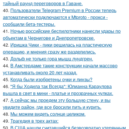
тайный раунд переговоров в Гаване.
40.
Пользователи Telegram Premium в России теперь
автоматически подключаются к Mtproto - прокси -
сообщили бета-тестеры.
41.
Ночью российские беспилотники нанесли удары по
объектам в Чернигове и Днепропетровске.
42.
Иришка Чики - пики решилась на пластическую
операцию, и мнения сразу же разделились.
43.
Дольф не только гора мышц лундгрен.
44.
В Амстердаме такие конструкции начали массово
устанавливать около 20 лет назад.
45.
Когда были изобретены очки и линзы?
46.
"Я бы Ходила так Всегда": Юлианна Караулова
вышла в свет в мини - платье и прозрачных чулках.
47.
А сейчас мы проедем эту большую стену, и вы
увидите район, где все бросили пить и курить.
48.
Мы можем видеть солнце целиком.
49.
Трагедия в трех актах:
50.
В США нашли считавшийся безвозвратно утерянным