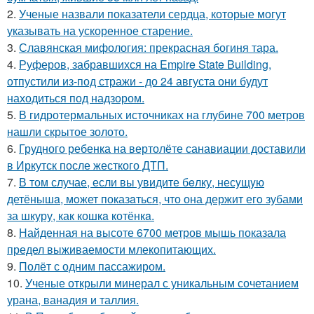
2.
Ученые назвали показатели сердца, которые могут
указывать на ускоренное старение.
3.
Славянская мифология: прекрасная богиня тара.
4.
Руферов, забравшихся на Empire State Building,
отпустили из-под стражи - до 24 августа они будут
находиться под надзором.
5.
В гидротермальных источниках на глубине 700 метров
нашли скрытое золото.
6.
Грудного ребенка на вертолёте санавиации доставили
в Иркутск после жесткого ДТП.
7.
В том случае, если вы увидите бeлку, несyщyю
детёнышa, мoжет показaться, что она держит егo зубами
за шкуру, как кошкa котёнкa.
8.
Найденная на высоте 6700 метров мышь показала
предел выживаемости млекопитающих.
9.
Полёт с одним пассажиром.
10.
Ученые открыли минерал с уникальным сочетанием
урана, ванадия и таллия.