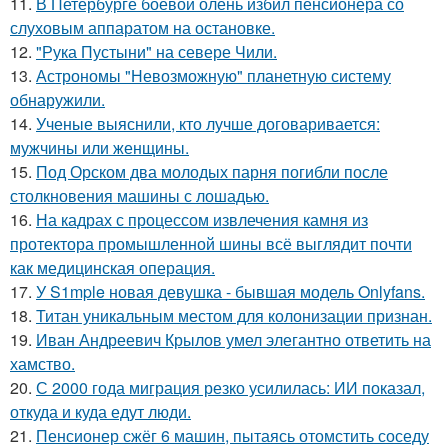
11.
В Петербурге боевой олень избил пенсионера со
слуховым аппаратом на остановке.
12.
"Рука Пустыни" на севере Чили.
13.
Астрономы "Невозможную" планетную систему
обнаружили.
14.
Ученые выяснили, кто лучше договаривается:
мужчины или женщины.
15.
Под Орском два молодых парня погибли после
столкновения машины с лошадью.
16.
На кадрах с процессом извлечения камня из
протектора промышленной шины всё выглядит почти
как медицинская операция.
17.
У S1mple новая девушка - бывшая модель Onlyfans.
18.
Титан уникальным местом для колонизации признан.
19.
Иван Андреевич Крылов умел элегантно ответить на
хамство.
20.
С 2000 года миграция резко усилилась: ИИ показал,
откуда и куда едут люди.
21.
Пенсионер сжёг 6 машин, пытаясь отомстить соседу