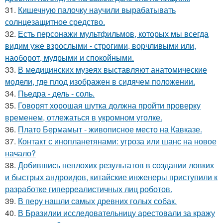
31.
Кишечную палочку научили вырабатывать
солнцезащитное средство.
32.
Есть персонажи мультфильмов, которых мы всегда
видим уже взрослыми - строгими, ворчливыми или,
наоборот, мудрыми и спокойными.
33.
В медицинских музеях выставляют анатомические
модели, где плод изображен в сидячем положении.
34.
Пьедра - дель - соль.
35.
Говорят хорошая шутка должна пройти проверку
временем, отлежаться в укромном уголке.
36.
Плато Бермамыт - живописное место на Кавказе.
37.
Контакт с инопланетянами: угроза или шанс на новое
начало?
38.
Добившись неплохих результатов в создании ловких
и быстрых андроидов, китайские инженеры приступили к
разработке гиперреалистичных лиц роботов.
39.
В перу нашли самых древних голых собак.
40.
В Бразилии исследовательницу арестовали за кражу