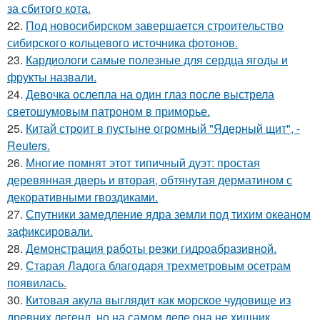
за сбитого кота.
22.
Под новосибирском завершается строительство
сибирского кольцевого источника фотонов.
23.
Кардиологи самые полезные для сердца ягоды и
фрукты назвали.
24.
Девочка ослепла на один глаз после выстрела
светошумовым патроном в приморье.
25.
Китай строит в пустыне огромный "Ядерный щит", -
Reuters.
26.
Многие помнят этот типичный дуэт: простая
деревянная дверь и вторая, обтянутая дерматином с
декоративными гвоздиками.
27.
Спутники замедление ядра земли под тихим океаном
зафиксировали.
28.
Демонстрация работы резки гидроабразивной.
29.
Старая Ладога благодаря трехметровым осетрам
появилась.
30.
Китовая акула выглядит как морское чудовище из
древних легенд, но на самом деле она не хищник.