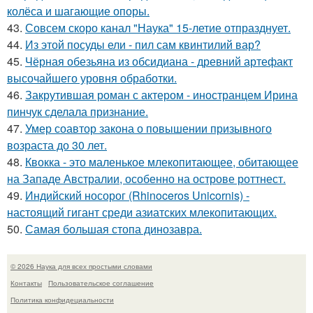
колёса и шагающие опоры.
43.
Совсем скоро канал "Наука" 15-летие отпразднует.
44.
Из этой посуды ели - пил сам квинтилий вар?
45.
Чёрная обезьяна из обсидиана - древний артефакт
высочайшего уровня обработки.
46.
Закрутившая роман с актером - иностранцем Ирина
пинчук сделала признание.
47.
Умер соавтор закона о повышении призывного
возраста до 30 лет.
48.
Квокка - это маленькое млекопитающее, обитающее
на Западе Австралии, особенно на острове роттнест.
49.
Индийский носорог (Rhinoceros Unicornis) -
настоящий гигант среди азиатских млекопитающих.
50.
Самая большая стопа динозавра.
© 2026 Наука для всех простыми словами
Контакты
Пользовательское соглашение
Политика конфидециальности