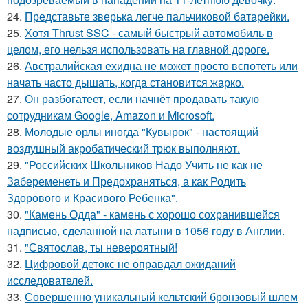
24.
Представьте зверька легче пальчиковой батарейки.
25.
Хотя Thrust SSC - самый быстрый автомобиль в
целом, его нельзя использовать на главной дороге.
26.
Австралийская ехидна не может просто вспотеть или
начать часто дышать, когда становится жарко.
27.
Он разбогатеет, если начнёт продавать такую
сотрудникам Google, Amazon и Microsoft.
28.
Молодые орлы иногда "Кувырок" - настоящий
воздушный акробатический трюк выполняют.
29.
"Российских Школьников Надо Учить не как не
Забеременеть и Предохраняться, а как Родить
Здорового и Красивого Ребенка".
30.
"Камень Одда" - камень с хорошо сохранившейся
надписью, сделанной на латыни в 1056 году в Англии.
31.
"Святослав, ты невероятный!
32.
Цифровой детокс не оправдал ожиданий
исследователей.
33.
Совершенно уникальный кельтский бронзовый шлем