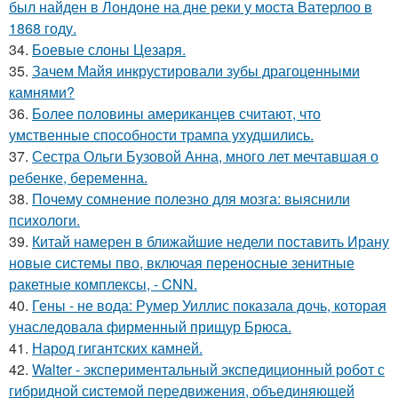
был найден в Лондоне на дне реки у моста Ватерлоо в
1868 году.
34.
Боевые слоны Цезаря.
35.
Зачем Майя инкрустировали зубы драгоценными
камнями?
36.
Более половины американцев считают, что
умственные способности трампа ухудшились.
37.
Сестра Ольги Бузовой Анна, много лет мечтавшая о
ребенке, беременна.
38.
Почему сомнение полезно для мозга: выяснили
психологи.
39.
Китай намерен в ближайшие недели поставить Ирану
новые системы пво, включая переносные зенитные
ракетные комплексы, - CNN.
40.
Гены - не вода: Румер Уиллис показала дочь, которая
унаследовала фирменный прищур Брюса.
41.
Народ гигантских камней.
42.
Walter - экспериментальный экспедиционный робот с
гибридной системой передвижения, объединяющей