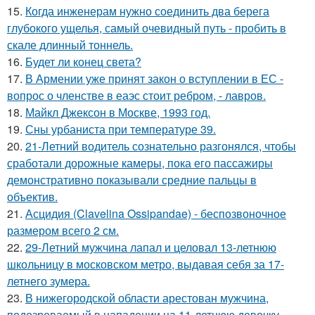
15.
Когда инженерам нужно соединить два берега
глубокого ущелья, самый очевидный путь - пробить в
скале длинный тоннель.
16.
Будет ли конец света?
17.
В Армении уже принят закон о вступлении в ЕС -
вопрос о членстве в еаэс стоит ребром, - лавров.
18.
Майкл Джексон в Москве, 1993 год.
19.
Сны урбаниста при температуре 39.
20.
21-Летний водитель сознательно разгонялся, чтобы
сработали дорожные камеры, пока его пассажиры
демонстративно показывали средние пальцы в
объектив.
21.
Асцидия (Clavelina Ossipandae) - беспозвоночное
размером всего 2 см.
22.
29-Летний мужчина лапал и целовал 13-летнюю
школьницу в московском метро, выдавая себя за 17-
летнего зумера.
23.
В нижегородской области арестован мужчина,
подозреваемый в нападении на 11-летнюю девочку.