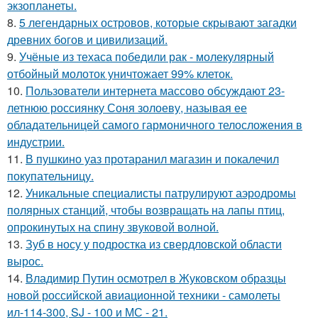
экзопланеты.
8.
5 легендарных островов, которые скрывают загадки
древних богов и цивилизаций.
9.
Учёные из техаса победили рак - молекулярный
отбойный молоток уничтожает 99% клеток.
10.
Пользователи интернета массово обсуждают 23-
летнюю россиянку Соня золоеву, называя ее
обладательницей самого гармоничного телосложения в
индустрии.
11.
В пушкино уаз протаранил магазин и покалечил
покупательницу.
12.
Уникальные специалисты патрулируют аэродромы
полярных станций, чтобы возвращать на лапы птиц,
опрокинутых на спину звуковой волной.
13.
Зуб в носу у подростка из свердловской области
вырос.
14.
Владимир Путин осмотрел в Жуковском образцы
новой российской авиационной техники - самолеты
ил-114-300, SJ - 100 и МС - 21.