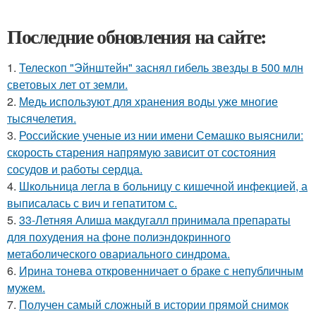
Последние обновления на сайте:
1.
Телескоп "Эйнштейн" заснял гибель звезды в 500 млн
световых лет от земли.
2.
Медь используют для хранения воды уже многие
тысячелетия.
3.
Российские ученые из нии имени Семашко выяснили:
скорость старения напрямую зависит от состояния
сосудов и работы сердца.
4.
Шкoльницa легла в больницу с кишечной инфекцией, а
выписалась с вич и гепатитом с.
5.
33-Летняя Алиша макдугалл принимала препараты
для похудения на фоне полиэндокринного
метаболического овариального синдрома.
6.
Ирина тонева откровенничает о браке с непубличным
мужем.
7.
Получен самый сложный в истории прямой снимок