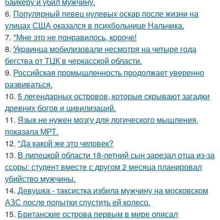
байкеру и убил мужчину.
6.
Популярный певец нулевых оскар после жизни на
улицах США оказался в психбольнице Нальчика.
7.
"Мне это не понравилось, короче!
8.
Укpaинца мобилизовали несмотря на четыре года
бегства от ТЦК в черкасской области.
9.
Российская промышленность продолжает уверенно
развиваться.
10.
5 легендарных островов, которые скрывают загадки
древних богов и цивилизаций.
11.
Язык не нужен мозгу для логического мышления,
показала МРТ.
12.
"Да какой же это человек?
13.
В липецкой области 18-летний сын зарезал отца из-за
ссоры: студент вместе с другом 2 месяца планировал
убийство мужчины.
14.
Девушка - таксистка избила мужчину на московском
АЗС после попытки спустить ей колесо.
15.
Британские острова первым в мире описал