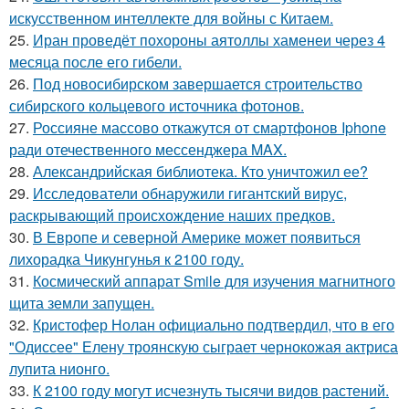
искусственном интеллекте для войны с Китаем.
25.
Иран проведёт похороны аятоллы хаменеи через 4
месяца после его гибели.
26.
Под новосибирском завершается строительство
сибирского кольцевого источника фотонов.
27.
Россияне массово откажутся от смартфонов Iphone
ради отечественного мессенджера MAX.
28.
Александрийская библиотека. Кто уничтожил ее?
29.
Исследователи обнаружили гигантский вирус,
раскрывающий происхождение наших предков.
30.
В Европе и северной Америке может появиться
лихорадка Чикунгунья к 2100 году.
31.
Космический аппарат Smile для изучения магнитного
щита земли запущен.
32.
Кристофер Нолан официально подтвердил, что в его
"Одиссее" Елену троянскую сыграет чернокожая актриса
лупита нионго.
33.
К 2100 году могут исчезнуть тысячи видов растений.