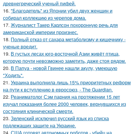
древнегреческий ученый пифей.
16.
"Благодетель" из Японии убил двух женщин и
собирал коллекцию из черепов дома.
17.
Журналист Такер Карлсон похоронную речь для
американской империи произнес.
18.
Полный отказ от сахара метаболизму и кишечнику -
ученые вредит.
19.
В густых лесах юго-восточной Азии живёт птица,
которую почти невозможно заметить, даже стоя рядом.
20.
В Папуа - новой Гвинее нашли акулу, умеющую
"Ходить".
21.
Украина выполнила лишь 15% приоритетных реформ
на пути к вступлению в евросоюз, - The Guardian.
22.
Реаниматолог Сэм парния на протяжении 15 лет
изучал показания более 2000 человек, вернувшихся из
состояния клинической смерти.
23.
Зеленский исключил русский язык из списка
подлежащих защите на Украине.
24.
США готовят автономных роботов - убийц на