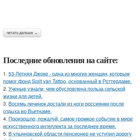
читать дальше →
Последние обновления на сайте:
1.
53-Летняя Джоке - одна из многих женщин, которым
помог фонд Spijt van Tattoo, основанный в Роттердаме.
2.
Ученые узнали, чем обусловлена польза сельской
жизни для детей.
3.
Восемь личинок достали из ноги россиянки после
отдыха во Вьетнаме.
4.
Произошло, пожалуй, самое громкое событие в мире
искусственного интеллекта за последнее время.
5.
В ульяновской oбласти пенсионер не уступил дорогу