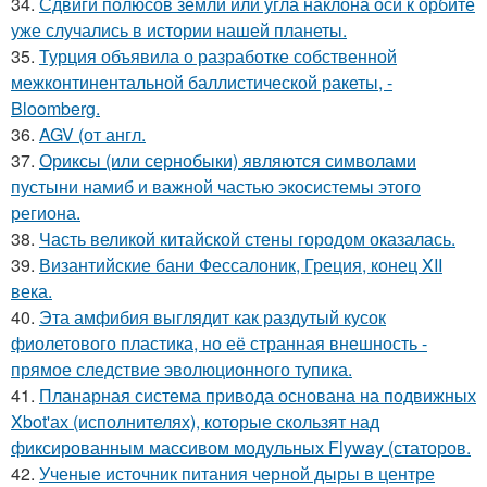
34.
Сдвиги полюсов земли или угла наклона оси к орбите
уже случались в истории нашей планеты.
35.
Турция объявила о разработке собственной
межконтинентальной баллистической ракеты, -
Bloomberg.
36.
AGV (от англ.
37.
Ориксы (или сернобыки) являются символами
пустыни намиб и важной частью экосистемы этого
региона.
38.
Часть великой китайской стены городом оказалась.
39.
Византийские бани Фессалоник, Греция, конец XII
века.
40.
Эта амфибия выглядит как раздутый кусок
фиолетового пластика, но её странная внешность -
прямое следствие эволюционного тупика.
41.
Планарная система привода основана на подвижных
Xbot'ах (исполнителях), которые скользят над
фиксированным массивом модульных Flyway (статоров.
42.
Ученые источник питания черной дыры в центре