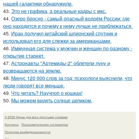
нашей галактики обнаружили.
43.
Это не графика, а реальные кадры с мкс.
44.
Озеро бросно - самый опасный водоём России: где
оно находится и почему к нему лучше не приближаться.
45.
Иран получил китайский шпионский спутник и
использовал его для слежки за американцами.
46.
Иммунная система у мужчин и женщин по-разному -
открытие стареет.
47.
Астронавты "Артемиды-2" облетели луну и
возвращаются на землю.
48.
Минус 120 000 слов за год: психологи выяснили, что
люди говорят все меньше.
49.
Что читать? Научпоп о кошках!
50.
Мы можем видеть солнце целиком.
© 2026 Наука для всех простыми словами
Контакты
Пользовательское соглашение
Политика конфидециальности