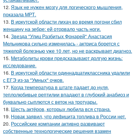
12.
Язык не нужен мозгу для логического мышления,
показала МРТ.
13.
В иркутской области лихач во время погони сбил
женщину на зебре: ей оторвало часть ноги.
14.
Звезда "Улиц Разбитых Фонарей" Анастасия
Мельникова сильно изменилась - актриса борется с
тяжелой болезнью уже 10 лет, но не раскрывает диагноз.
15.
Метаболиты крови предсказывают долгую жизнь:
исследование.
16.
В иркутской области одиннадцатиклассника удалили
с ЕГЭ из-за "Умных" очков.
17.
Когда температура в штате падает до нуля,
теплолюбивые рептилии впадают в глубокий анабиоз и
буквально сыплются с веток на тротуары.
18.
Шесть актёров, которых любила вся страна.
19.
Новак заявил, что дефицита топлива в России нет.
20.
Российские компании активно развивают
собственные технологические решения взамен