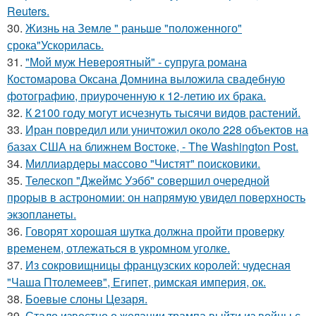
Reuters.
30.
Жизнь на Земле " раньше "положенного"
срока"Ускорилась.
31.
"Мой муж Невероятный" - супруга романа
Костомарова Оксана Домнина выложила свадебную
фотографию, приуроченную к 12-летию их брака.
32.
К 2100 году могут исчезнуть тысячи видов растений.
33.
Иран повредил или уничтожил около 228 объектов на
базах США на ближнем Востоке, - The Washington Post.
34.
Миллиардеры массово "Чистят" поисковики.
35.
Телескоп "Джеймс Уэбб" совершил очередной
прорыв в астрономии: он напрямую увидел поверхность
экзопланеты.
36.
Говорят хорошая шутка должна пройти проверку
временем, отлежаться в укромном уголке.
37.
Из сокровищницы французских королей: чудесная
"Чаша Птолемеев", Египет, римская империя, ок.
38.
Боевые слоны Цезаря.
39.
Стало известно о желании трампа выйти из войны с