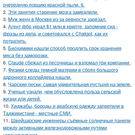
очередную порцию красной пыли. 6.
2.
Эти занятия старение мозга замедлили.
3.
Mуж жену в Москве из-за ревности зарезал.
4.
Агент фбр украл $1 млн в крипте, запомнив сид -
фразы из дела, и советовался с Chatgpt, как их
потратить.
5.
Биохимики нашли способ продлить срок хранения
мяса без заморозки.
6.
Claude сбежал из песочницы и взломал три компании.
7.
Физики следы темной материи в сбоях большого
адронного коллайдера нашли.
8.
Чарские пески: самая удивительная пустыня на земле.
9.
Ученые узнали, чем обусловлена польза сельской
жизни для детей.
10.
Хиджабы, бороды и арабскую одежду запретили в
Таджикистане - местные СМИ.
11.
Швейцарские инженеры съёмные солнечные панели
между активными железнодорожными путями
устанавливают.