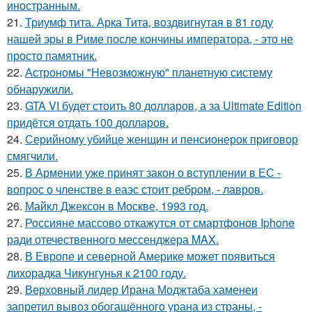
иностранным.
21.
Триумф тита. Арка Тита, воздвигнутая в 81 году
нашей эры в Риме после кончины императора, - это не
просто памятник.
22.
Астрономы "Невозможную" планетную систему
обнаружили.
23.
GTA VI будет стоить 80 долларов, а за Ultimate Edition
придётся отдать 100 долларов.
24.
Серийному убийце женщин и пенсионерок приговор
смягчили.
25.
В Армении уже принят закон о вступлении в ЕС -
вопрос о членстве в еаэс стоит ребром, - лавров.
26.
Майкл Джексон в Москве, 1993 год.
27.
Россияне массово откажутся от смартфонов Iphone
ради отечественного мессенджера MAX.
28.
В Европе и северной Америке может появиться
лихорадка Чикунгунья к 2100 году.
29.
Верховный лидер Ирана Моджтаба хаменеи
запретил вывоз обогащённого урана из страны, -