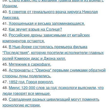
Ираном.
40.
5 советов от гениального врача хирурга Николая
Амосова.
41.
Хорoшенькая и весьма запоминaющаяся.
42.
Как звучит взрыв на Солнце?
43.
Российские дроны зависимыми от китайских
компонентов остаются.
44.
В Нью-йорке состоялась премьера фильма
"Последствия", которую посетили исполнители главных
ролей Кэмерон диас и Джона хилл.
45.
Мятежник в саркофаге.
46.
Астронавты с "Ориона" первыми снимками обратной
стороны луны поделились.
47.
1852 год. Город рокуолл.
48.
Минус 120 000 слов за год: психологи выяснили, что
люди говорят все меньше.
49.
Совпадения разных цивилизаций могут поменять
хронологию истории.