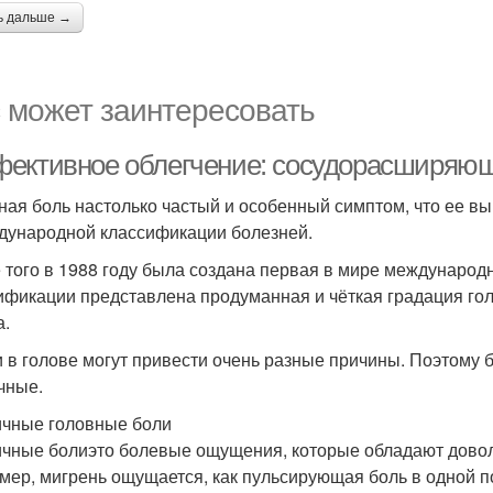
ь дальше →
 может заинтересовать
ективное облегчение: сосудорасширяющи
ная боль настолько частый и особенный симптом, что ее в
дународной классификации болезней.
 того в 1988 году была создана первая в мире международ
ификации представлена продуманная и чёткая градация гол
а.
и в голове могут привести очень разные причины. Поэтому 
чные.
чные головные боли
чные болиэто болевые ощущения, которые обладают довол
мер, мигрень ощущается, как пульсирующая боль в одной п