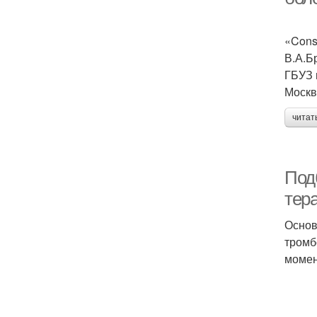
«Cons
В.А.Б
ГБУЗ 
Москва
читат
Под
тер
Основ
тромб
момен