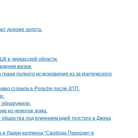
ит дороже золота.
ЦК в черкасской области.
ждения жизни.
 грани полного исчезновения из-за критического
живо сгорела в Porsche после ДТП.
у.
в обнаружили.
цию из черепов дома.
е общества под влиянием идей толстого и Джека
а и Ларри коллинза "Свобода Приходит в