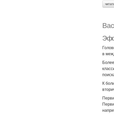
читат
Вас
Эфф
Голов
в меж
Более
класс
поиск
К бол
втори
Перви
Перви
напри