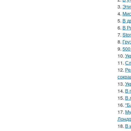
3.
Эти
4.
Мис
5.
В д
6.
В Р
7.
Sto
8.
Гру
9.
500
10.
Ук
11.
Сл
12.
Ре
сокра
13.
Ук
14.
В 
15.
В 
16.
"Б
17.
Му
Лондо
18.
В 