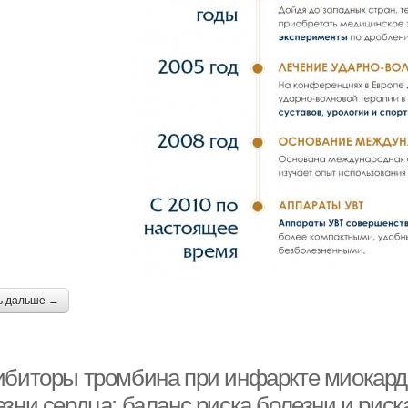
ь дальше →
ибиторы тромбина при инфаркте миокард
зни сердца: баланс риска болезни и риск