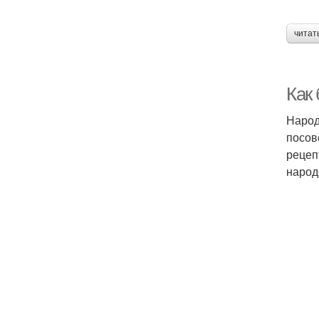
читат
Как
Народ
посов
рецеп
народ