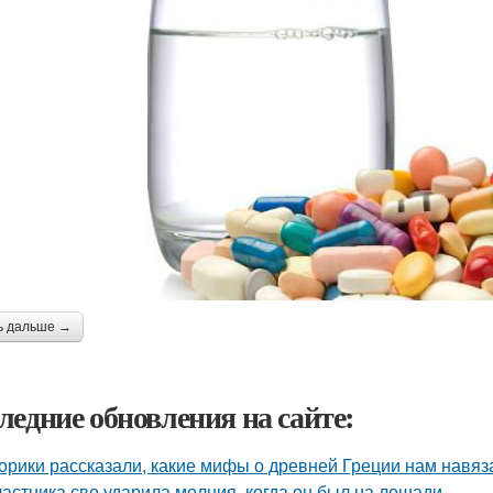
ь дальше →
ледние обновления на сайте:
орики рассказали, какие мифы о древней Греции нам навяз
частника сво ударила молния, когда он был на лошади.