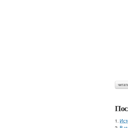
читат
Пос
1.
Ист
2.
В у