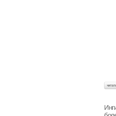
читат
Инг
боле