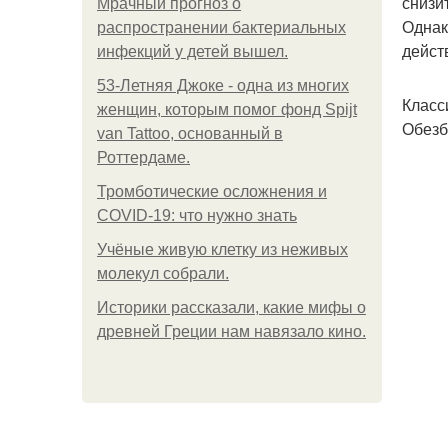
снизи
Мрачный прогноз о
Однак
распространении бактериальных
дейст
инфекций у детей вышел.
53-Летняя Джоке - одна из многих
Класс
женщин, которым помог фонд Spijt
Обезб
van Tattoo, основанный в
Роттердаме.
Тромботические осложнения и
COVID-19: что нужно знать
Учёные живую клетку из неживых
молекул собрали.
Историки рассказали, какие мифы о
древней Греции нам навязало кино.