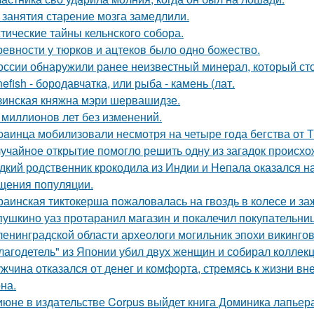
 занятия старение мозга замедлили.
тические тайны кельнского собора.
ревности у тюрков и ацтеков было одно божество.
оссии обнаружили ранее неизвестный минерал, который сто
nefish - бородавчатка, или рыба - камень (лат.
зинская княжна мэри шервашидзе.
 миллионов лет без изменений.
paинца мобилизовали несмотря на четыре года бегства от Т
учайное открытие помогло решить одну из загадок происхо
дкий родственник крокодила из Индии и Непала оказался на
щения популяции.
раинская тиктокерша пожаловалась на гвоздь в колесе и за
пушкино уаз протаранил магазин и покалечил покупательниц
ленинградской области археологи могильник эпохи викинго
лагодетель" из Японии убил двух женщин и собирал коллек
жчина отказался от денег и комфорта, стремясь к жизни вн
на.
июне в издательстве Corpus выйдет книга Доминика лапьер