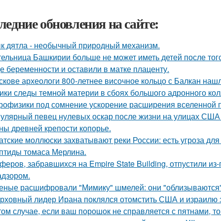
ледние обновления на сайте:
к дятла - необычный природный механизм.
ельница Башкирии больше не может иметь детей после того
е беременности и оставили в матке плаценту.
скове археологи 800-летнее височное кольцо с Балкан нашл
ики следы темной материи в сбоях большого адронного ко
рофизики под сомнение ускорение расширения вселенной 
улярный певец нулевых оскар после жизни на улицах США 
ны древней крепости копорье.
атские моллюски захватывают реки России: есть угроза для
птиды томаса Мерлина.
феров, забравшихся на Empire State Building, отпустили из-
адзором.
еные расшифровали "Мимику" шмелей: они "облизываются" 
рховный лидер Ирана поклялся отомстить США и израилю за
том случае, если ваш порошок не справляется с пятнами, то