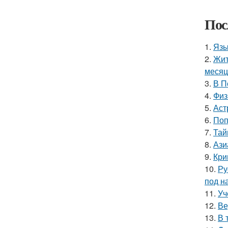
Пос
1.
Язы
2.
Жит
месяц
3.
В П
4.
Физ
5.
Аст
6.
Поп
7.
Тай
8.
Ази
9.
Кри
10.
Ру
под н
11.
Уч
12.
Ве
13.
В 