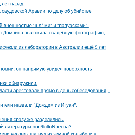
лет назад.
 саудовской Аравии по делу об убийстве
 внешностью "шл* ми" и "папуасками".
на Домнина выложила свадебную фотографию,
счезли из лаборатории в Австралии ещё 5 лет
номии: он напрямую увидел поверхность
тики обнаружили.
асти арестовали прямо в день собеседования, -
ители назвали "Дождем из Игуан".
нения сразу же разделились.
 литературы non/fictioNвесна?
ремени человек шагнул из земной колыбели в