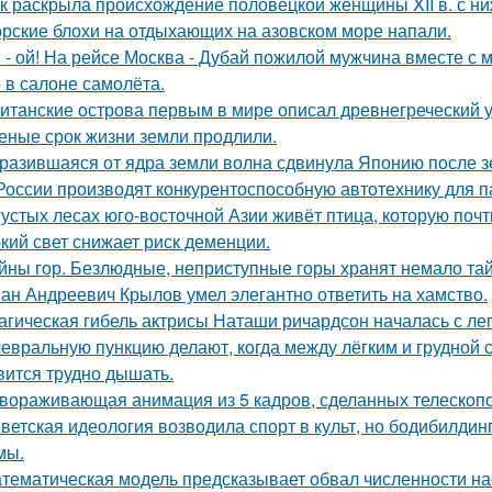
к раскрыла происхождение половецкой женщины XII в. с ни
рские блохи на отдыхающих на азовском море напали.
 - ой! На рейсе Москва - Дубай пожилой мужчина вместе с
 в салоне самолёта.
итанские острова первым в мире описал древнегреческий 
еные срок жизни земли продлили.
разившаяся от ядра земли волна сдвинула Японию после зе
России производят конкурентоспособную автотехнику для п
густых лесах юго-восточной Азии живёт птица, которую поч
кий свет снижает риск деменции.
йны гор. Безлюдные, неприступные горы хранят немало тай
ан Андреевич Крылов умел элегантно ответить на хамство.
агическая гибель актрисы Наташи ричардсон началась с лег
евральную пункцию делают, когда между лёгким и грудной с
вится трудно дышать.
вораживающая анимация из 5 кадров, сделанных телескопо
ветская идеология возводила спорт в культ, но бодибилди
мы.
тематическая модель предсказывает обвал численности нас