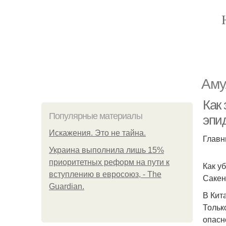
Аму
Как 
Популярные материалы
эпи
Искажения. Это не тайна.
Главн
Украина выполнила лишь 15%
приоритетных реформ на пути к
Как у
вступлению в евросоюз, - The
Сакен
Guardian.
В Кит
Тольк
опасн