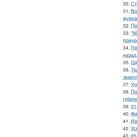
30.
Ст
31.
Во
журна
32.
Пр
33.
"М
приур
34.
Пр
назад
35.
Од
36.
Те
экзоп
37.
Уч
38.
По
губер
39.
31
40.
Фи
41.
Ир
42.
Ус
43.
65