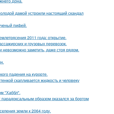
жнего Дона.
 молодой дамой устроили настоящий скандал
ученый пифей.
млетрясения 2011 года: открытие.
ассажирских и грузовых перевозок.
ти невозможно заметить, даже стоя рядом.
н.
кого падения на курорте.
тенкой скапливается жидкость и человеку
м "Хаббл".
нг парадоксальным образом оказался за бортом
еления земли к 2064 году.