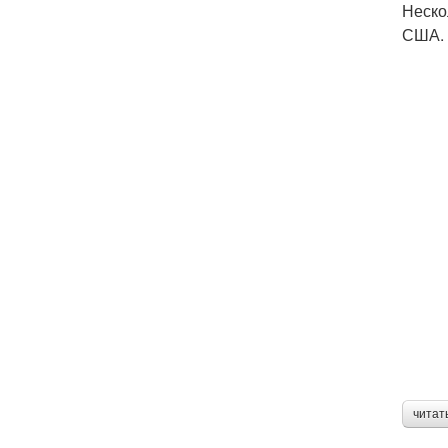
Неско
США. 
читат