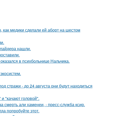
, как медики сделали ей аборт на шестом
и.
ллайдера нашли.
поставили.
оказался в психбольнице Нальчика.
 экосистем.
под стражи - до 24 августа они будут находиться
и "качают головой".
 смерть али хаменеи, - пресс-служба ксир.
гда попробуйте этот.