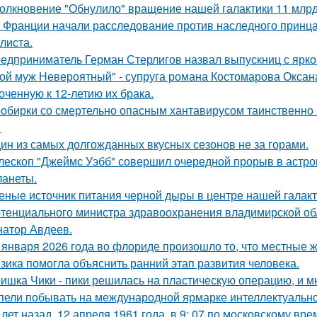
олкновение "Обнулило" вращение нашей галактики 11 млрд 
 Франции начали расследование против наследного принца
листа.
едприниматель Герман Стерлигов назвал выпускниц с яркой
ой муж Невероятный" - супруга романа Костомарова Окса
оченную к 12-летию их брака.
обирки со смертельно опасным хантавирусом таинственно и
.
ин из самых долгожданных вкусных сезонов не за горами.
лескоп "Джеймс Уэбб" совершил очередной прорыв в астро
ланеты.
еные источник питания черной дыры в центре нашей галак
тенциального министра здравоохранения владимирской обл
натор Авдеев.
 января 2026 года во флориде произошло то, что местные ж
зика помогла объяснить ранний этап развития человека.
ишка Чики - пики решилась на пластическую операцию, и м
пели побывать на международной ярмарке интеллектуальной
 лет назад, 12 апреля 1961 года, в 9: 07 по московскому в