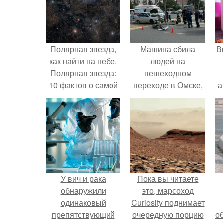
Полярная звезда,
Машина сбила
В
как найти на небе.
людей на
Полярная звезда:
пешеходном
10 фактов о самой
переходе в Омске,
а
известной звезде
пострадали 8
ночного неба.
человек.
в
У вич и рака
Пока вы читаете
обнаружили
это, марсоход
одинаковый
Curiosity поднимает
препятствующий
очередную порцию
о