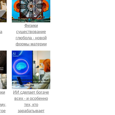
Физики
га
существование
глюбола - новой
формы материи
подтвердили.
вки
ИИ сделает богаче
всех - и особенно
му,
тех, кто
гое
зарабатывает