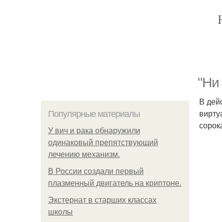
"Ни
В дей
вирту
Популярные материалы
сорок
У вич и рака обнаружили
одинаковый препятствующий
лечению механизм.
В России создали первый
плазменный двигатель на криптоне.
Экстернат в старших классах
школы