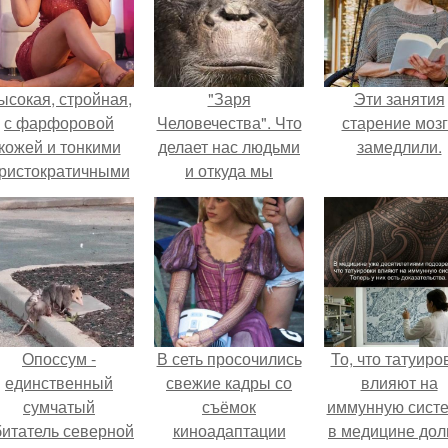
ысокая, стройная,
"Заря
Эти занятия
с фарфоровой
Человечества". Что
старение моз
кожей и тонкими
делает нас людьми
замедлили.
ристократичными
и откуда мы
чертами, эль
взялись?
ыглядит так, будто
сошла с полотна
художника.
Опоссум -
В сеть просочились
То, что татуиро
единственный
свежие кадры со
влияют на
сумчатый
съёмок
иммунную систе
битатель северной
киноадаптации
в медицине дол