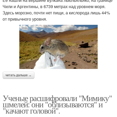
Ее нашли на вершине вулкана льюльяльяко, на границе
Чили и Аргентины, в 6739 метрах над уровнем моря.
Здесь морозно, почти нет пищи, а кислорода лишь 44%
от привычного уровня.
читать дальше →
Ученые расшифровали "Мимику"
шмелей: они "облизываются" и
"качают головой".