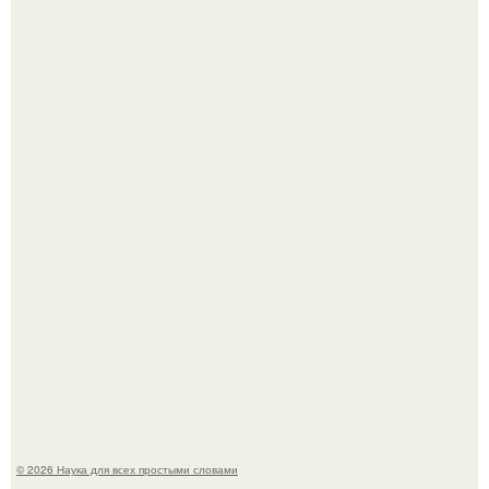
ИИ сделает богаче всех - и особенно тех, кто
зарабатывает меньше всего.
Агент фбр украл $1 млн в крипте, запомнив сид - фразы
из дела, и советовался с Chatgpt, как их потратить.
© 2026 Наука для всех простыми словами