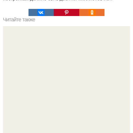
Читайте также
Странные существа прошлого.
Эти занятия старение мозга замедлили.