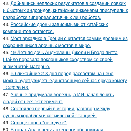
42.
Добившись неплохих результатов в создании ловких
и быстрых андроидов, китайские инженеры приступили к
разработке гиперреалистичных лиц роботов.
43.
Российские дроны зависимыми от китайских
компонентов остаются.
44.
Мост аркадико в Греции считается самым древним из
сохранившихся арочных мостов в мире.
45.
19-Летняя дочь Анджелины Джоли и Брэда питта
Шайло поразила поклонников сходством со своей
знаменитой матерью.
46.
В ближайшие 2-3 дня перед рассветом на небе
можно будет увидеть единственную сейчас яркую комету
- C/2025 R3.
47.
Ученые придумали болезнь, а ИИ начал лечить
людей от нее: эксперимент.
48.
Состоялся первый в истории разговор между
лунным кораблем и космической станцией.
49.
Солнце снова "не в духе".
50.
В горах Анд в перу археологи обнаружили