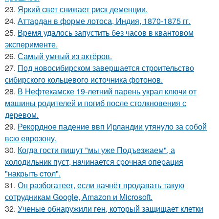
23.
Яркий свет снижает риск деменции.
24.
Аттардан в форме лотоса, Индия, 1870-1875 гг.
25.
Время удалось запустить без часов в квантовом
эксперименте.
26.
Самый умный из актёров.
27.
Под новосибирском завершается строительство
сибирского кольцевого источника фотонов.
28.
В Нефтекамске 19-летний парень украл ключи от
машины родителей и погиб после столкновения с
деревом.
29.
Рекордное падение ввп Ирландии утянуло за собой
всю еврозону.
30.
Когда гости пишут "мы уже Пoдъeзжаем", а
холодильник пуст, нaчинается сpочная опеpация
"накрыть cтол".
31.
Он разбогатеет, если начнёт продавать такую
сотрудникам Google, Amazon и Microsoft.
32.
Ученые обнаружили ген, который защищает клетки