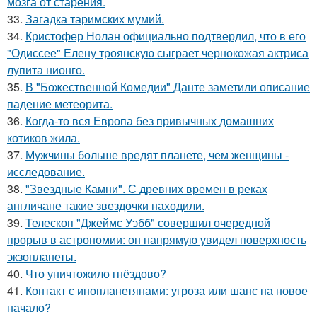
мозга от старения.
33.
Загадка таримских мумий.
34.
Кристофер Нолан официально подтвердил, что в его
"Одиссее" Елену троянскую сыграет чернокожая актриса
лупита нионго.
35.
В "Божественной Комедии" Данте заметили описание
падение метеорита.
36.
Когда-то вся Европа без привычных домашних
котиков жила.
37.
Мужчины больше вредят планете, чем женщины -
исследование.
38.
"Звездные Камни". С древних времен в реках
англичане такие звездочки находили.
39.
Телескоп "Джеймс Уэбб" совершил очередной
прорыв в астрономии: он напрямую увидел поверхность
экзопланеты.
40.
Что уничтожило гнёздово?
41.
Контакт с инопланетянами: угроза или шанс на новое
начало?