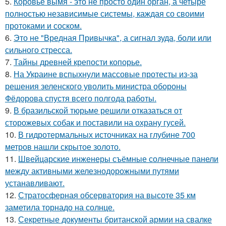
5.
Коровье вымя - это не просто один орган, а четыре
полностью независимые системы, каждая со своими
протоками и соском.
6.
Это не "Вредная Привычка", а сигнал зуда, боли или
сильного стресса.
7.
Тайны древней крепости копорье.
8.
На Украине вспыхнули массовые протесты из-за
решения зеленского уволить министра обороны
Фёдорова спустя всего полгода работы.
9.
В бразильской тюрьме решили отказаться от
сторожевых собак и поставили на охрану гусей.
10.
В гидротермальных источниках на глубине 700
метров нашли скрытое золото.
11.
Швейцарские инженеры съёмные солнечные панели
между активными железнодорожными путями
устанавливают.
12.
Стратосферная обсерватория на высоте 35 км
заметила торнадо на солнце.
13.
Секретные документы британской армии на свалке