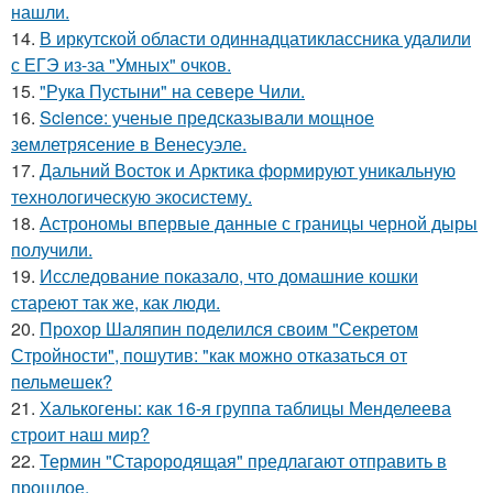
нашли.
14.
В иркутской области одиннадцатиклассника удалили
с ЕГЭ из-за "Умных" очков.
15.
"Рука Пустыни" на севере Чили.
16.
Science: ученые предсказывали мощное
землетрясение в Венесуэле.
17.
Дальний Восток и Арктика формируют уникальную
технологическую экосистему.
18.
Астрономы впервые данные с границы черной дыры
получили.
19.
Исследование показало, что домашние кошки
стареют так же, как люди.
20.
Прохор Шаляпин поделился своим "Секретом
Стройности", пошутив: "как можно отказаться от
пельмешек?
21.
Халькогены: как 16-я группа таблицы Менделеева
строит наш мир?
22.
Термин "Старородящая" предлагают отправить в
прошлое.