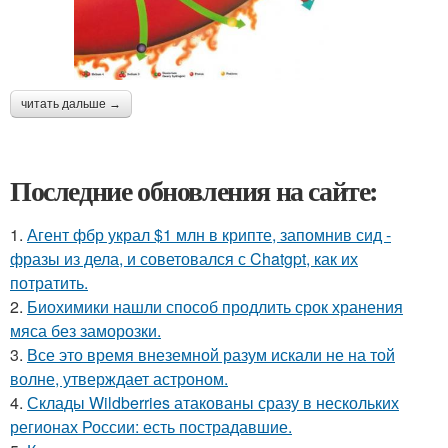
читать дальше →
Последние обновления на сайте:
1.
Агент фбр украл $1 млн в крипте, запомнив сид -
фразы из дела, и советовался с Chatgpt, как их
потратить.
2.
Биохимики нашли способ продлить срок хранения
мяса без заморозки.
3.
Все это время внеземной разум искали не на той
волне, утверждает астроном.
4.
Склады Wildberries атакованы сразу в нескольких
регионах России: есть пострадавшие.