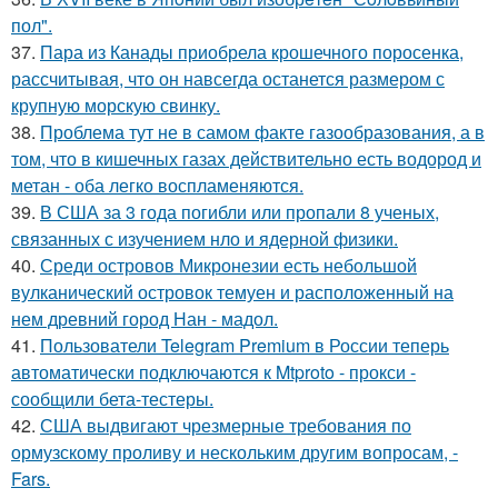
пол".
37.
Пара из Канады приобрела крошечного поросенка,
рассчитывая, что он навсегда останется размером с
крупную морскую свинку.
38.
Проблема тут не в самом факте газообразования, а в
том, что в кишечных газах действительно есть водород и
метан - оба легко воспламеняются.
39.
В США за 3 года погибли или пропали 8 ученых,
связанных с изучением нло и ядерной физики.
40.
Среди островов Микронезии есть небольшой
вулканический островок темуен и расположенный на
нем древний город Нан - мадол.
41.
Пользователи Telegram Premium в России теперь
автоматически подключаются к Mtproto - прокси -
сообщили бета-тестеры.
42.
США выдвигают чрезмерные требования по
ормузскому проливу и нескольким другим вопросам, -
Fars.