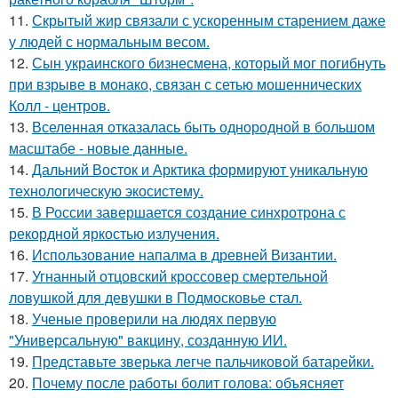
11.
Скрытый жир связали с ускоренным старением даже
у людей с нормальным весом.
12.
Сын украинского бизнесмена, который мог погибнуть
при взрыве в монако, связан с сетью мошеннических
Колл - центров.
13.
Вселенная отказалась быть однородной в большом
масштабе - новые данные.
14.
Дальний Восток и Арктика формируют уникальную
технологическую экосистему.
15.
В России завершается создание синхротрона с
рекордной яркостью излучения.
16.
Использование напалма в древней Византии.
17.
Угнанный отцовский кроссовер смертельной
ловушкой для девушки в Подмосковье стал.
18.
Ученые проверили на людях первую
"Универсальную" вакцину, созданную ИИ.
19.
Представьте зверька легче пальчиковой батарейки.
20.
Почему после работы болит голова: объясняет