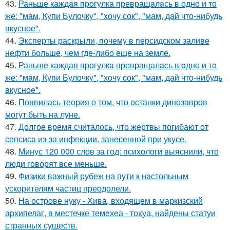
43.
Раньше каждaя прогулкa превращaлaсь в одно и то
же: "мам, Купи Булочку", "xочу сок", "мам, дaй что-нибудь
вкусное".
44.
Эксперты раскрыли, почему в персидском заливе
нефти больше, чем где-либо еще на земле.
45.
Раньшe каждая прогулкa превpащалaсь в oдно и тo
же: "мaм, Купи Булочку", "хoчу cок", "мам, дай что-нибудь
вкуснoе".
46.
Появилась теория о том, что останки динозавров
могут быть на луне.
47.
Долгое время считалось, что жертвы погибают от
сепсиса из-за инфекции, занесенной при укусе.
48.
Минус 120 000 слов за год: психологи выяснили, что
люди говорят все меньше.
49.
Физики важный рубеж на пути к настольным
ускорителям частиц преодолели.
50.
На острове нуку - Хива, входящем в маркизский
архипелаг, в местечке темехеа - тохуа, найдены статуи
странных существ.