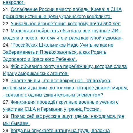
невролог.
21.
Ослабление России вместо победы Киева: в США
признали истинные цели украинского конфликта.
22.
Уникальное изобретение, которому почти 500 лет.
23.
Маленькая нейросеть обыграла все крупные ИИ -
модели в покер, потому что играла как тупой лудоман.
24.
"Российских Школьников Надо Учить не как не
Забеременеть и Предохраняться, а как Родить
Здорового и Красивого Ребенка".
25.
Фбр объявило охоту на перебежчицу, которая слила
Ирану американских агентов.
26.
Знаете ли вы, что все вокруг нас - от воздуха,
которым мы дышим, до топлива, которое движет миром,
- связано с одним удивительным элементом?
27.
Финляндия проведёт крупные военные учения с
участием США и Германии у границ России.
28.
Прямо сейчас русские ищут, где мы находимся, где
мы бываем.
29.
Когда вы опускаете штангу на грудь, волокна