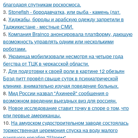
благодаря спутникам роскосмоса.
3.
Stonefish - бородавчатка, или рыба - камень (лат.
4.
Хиджабы, бороды и арабскую одежду запретили в
Таджикистане - местные СМИ.
5.
Компания Brainco анонсировала платформу, дающую
возможность управлять одним или несколькими
роботами.
6.
Укpaинца мобилизовали несмотря на четыре года
бегства от ТЦК в черкасской области.
7.
Для подготовки к своей роли в картине 12 обезьян
Брэд питт провёл свыше суток в психиатрической
клинике, внимательно изучая поведение больных.
8.
Мид России назвал "Ахинеей" сообщения о
возможном введении выездных виз для россиян.
9.
Новое исследование ставит точку в споре о том, что
ели первые американцы.
10.
На амурском судостроительном заводе состоялась
торжественная церемония спуска на воду малого
ракетного корабля "Шторм".