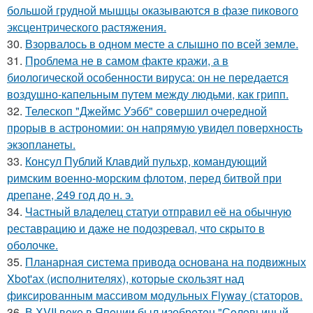
большой грудной мышцы оказываются в фазе пикового
эксцентрического растяжения.
30.
Взорвалось в одном месте а слышно по всей земле.
31.
Проблема не в самом факте кражи, а в
биологической особенности вируса: он не передается
воздушно-капельным путем между людьми, как грипп.
32.
Телескоп "Джеймс Уэбб" совершил очередной
прорыв в астрономии: он напрямую увидел поверхность
экзопланеты.
33.
Консул Публий Клавдий пульхр, командующий
римским военно-морским флотом, перед битвой при
дрепане, 249 год до н. э.
34.
Частный владелец статуи отправил её на обычную
реставрацию и даже не подозревал, что скрыто в
оболочке.
35.
Планарная система привода основана на подвижных
Xbot'ах (исполнителях), которые скользят над
фиксированным массивом модульных Flyway (статоров.
36.
В ХVII веке в Япoнии был изобрeтeн "Сoлoвьиный