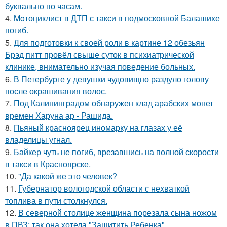
буквально по часам.
4.
Moтоциклист в ДТП с такси в подмосковной Балашихе
погиб.
5.
Для подготовки к своей роли в картине 12 обезьян
Брэд питт провёл свыше суток в психиатрической
клинике, внимательно изучая поведение больных.
6.
В Петербурге у девушки чудовищно раздуло голову
после окрашивания волос.
7.
Под Калининградом обнаружен клад арабских монет
времен Харуна ар - Рашида.
8.
Пьяный красноярец иномарку на глазах у её
владелицы угнал.
9.
Байкер чуть не погиб, врезавшись на полной скорости
в такси в Красноярске.
10.
"Да какой же это человек?
11.
Губернатор вологодской области с нехваткой
топлива в пути столкнулся.
12.
В северной столице женщина порезала сына ножом
в ПВЗ: так она хотела "Защитить Ребенка".