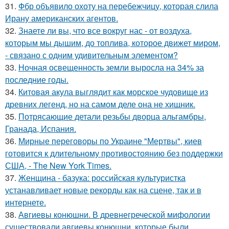
31.
Фбр объявило охоту на перебежчицу, которая слила
Ирану американских агентов.
32.
Знаете ли вы, что все вокруг нас - от воздуха,
которым мы дышим, до топлива, которое движет миром,
- связано с одним удивительным элементом?
33.
Ночная освещенность земли выросла на 34% за
последние годы.
34.
Китовая акула выглядит как морское чудовище из
древних легенд, но на самом деле она не хищник.
35.
Потрясающие детали резьбы дворца альгамбры,
Гранада, Испания.
36.
Мирные переговоры по Украине "Мертвы", киев
готовится к длительному противостоянию без поддержки
США, - The New York Times.
37.
Женщина - базука: российская культуристка
устанавливает новые рекорды как на сцене, так и в
интернете.
38.
Авгиевы конюшни. В древнегреческой мифологии
существовали авгиевы конюшни, которые были