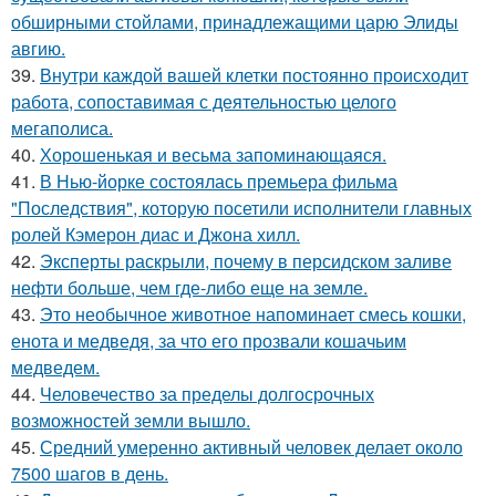
обширными стойлами, принадлежащими царю Элиды
авгию.
39.
Внутри каждой вашей клетки постоянно происходит
работа, сопоставимая с деятельностью целого
мегаполиса.
40.
Хорoшенькая и весьма запоминaющаяся.
41.
В Нью-йорке состоялась премьера фильма
"Последствия", которую посетили исполнители главных
ролей Кэмерон диас и Джона хилл.
42.
Эксперты раскрыли, почему в персидском заливе
нефти больше, чем где-либо еще на земле.
43.
Это необычное животное напоминает смесь кошки,
енота и медведя, за что его прозвали кошачьим
медведем.
44.
Человечество за пределы долгосрочных
возможностей земли вышло.
45.
Средний умеренно активный человек делает около
7500 шагов в день.