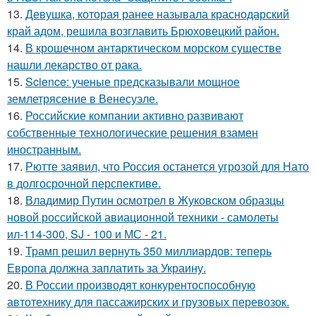
13.
Девушка, которая ранее называла краснодарский
край адом, решила возглавить Брюховецкий район.
14.
В крошечном антарктическом морском существе
нашли лекарство от рака.
15.
Science: ученые предсказывали мощное
землетрясение в Венесуэле.
16.
Российские компании активно развивают
собственные технологические решения взамен
иностранным.
17.
Рютте заявил, что Россия останется угрозой для Нато
в долгосрочной перспективе.
18.
Владимир Путин осмотрел в Жуковском образцы
новой российской авиационной техники - самолеты
ил-114-300, SJ - 100 и МС - 21.
19.
Трамп решил вернуть 350 миллиардов: теперь
Европа должна заплатить за Украину.
20.
В России производят конкурентоспособную
автотехнику для пассажирских и грузовых перевозок.