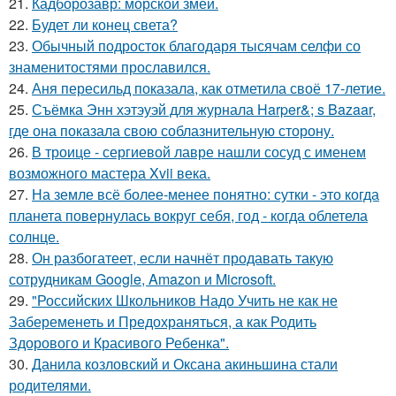
21.
Кадборозавр: морской змей.
22.
Будет ли конец света?
23.
Обычный подросток благодаря тысячам селфи со
знаменитостями прославился.
24.
Аня пересильд показала, как отметила своё 17-летие.
25.
Съёмка Энн хэтэуэй для журнала Harper&; s Bazaar,
где она показала свою соблазнительную сторону.
26.
В троице - сергиевой лавре нашли сосуд с именем
возможного мастера Xvii века.
27.
На земле всё более-менее понятно: сутки - это когда
планета повернулась вокруг себя, год - когда облетела
солнце.
28.
Он разбогатеет, если начнёт продавать такую
сотрудникам Google, Amazon и Microsoft.
29.
"Российских Школьников Надо Учить не как не
Забеременеть и Предохраняться, а как Родить
Здорового и Красивого Ребенка".
30.
Данила козловский и Оксана акиньшина стали
родителями.