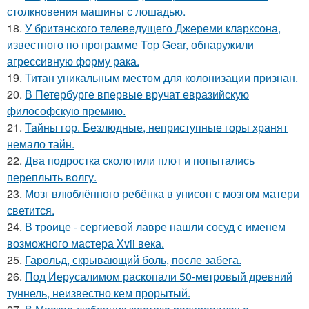
столкновения машины с лошадью.
18.
У британского телеведущего Джереми кларксона,
известного по программе Top Gear, обнаружили
агрессивную форму рака.
19.
Титан уникальным местом для колонизации признан.
20.
В Петербурге впервые вручат евразийскую
философскую премию.
21.
Тайны гор. Безлюдные, неприступные горы хранят
немало тайн.
22.
Два подростка сколотили плот и попытались
переплыть волгу.
23.
Мозг влюблённого ребёнка в унисон с мозгом матери
светится.
24.
В троице - сергиевой лавре нашли сосуд с именем
возможного мастера Xvii века.
25.
Гарольд, скрывающий боль, после забега.
26.
Под Иерусалимом раскопали 50-метровый древний
туннель, неизвестно кем прорытый.