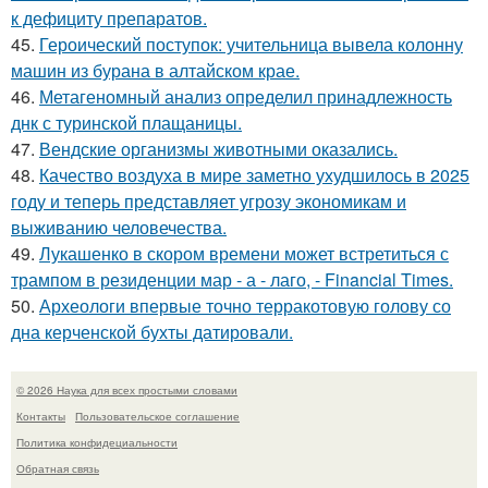
к дефициту препаратов.
45.
Героический поступок: учительница вывела колонну
машин из бурана в алтайском крае.
46.
Метагеномный анализ определил принадлежность
днк с туринской плащаницы.
47.
Вендские организмы животными оказались.
48.
Качество воздуха в мире заметно ухудшилось в 2025
году и теперь представляет угрозу экономикам и
выживанию человечества.
49.
Лукашенко в скором времени может встретиться с
трампом в резиденции мар - а - лаго, - Financial Times.
50.
Археологи впервые точно терракотовую голову со
дна керченской бухты датировали.
© 2026 Наука для всех простыми словами
Контакты
Пользовательское соглашение
Политика конфидециальности
Обратная связь