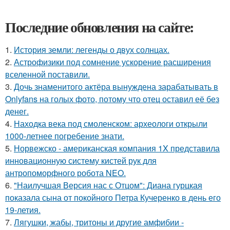
Последние обновления на сайте:
1.
История земли: легенды о двух солнцах.
2.
Астрофизики под сомнение ускорение расширения
вселенной поставили.
3.
Дочь знаменитого актёра вынуждена зарабатывать в
Onlyfans на голых фото, потому что отец оставил её без
денег.
4.
Находка века под смоленском: археологи открыли
1000-летнее погребение знати.
5.
Норвежско - американская компания 1X представила
инновационную систему кистей рук для
антропоморфного робота NEO.
6.
"Наилучшая Версия нас с Отцом": Диана гурцкая
показала сына от покойного Петра Кучеренко в день его
19-летия.
7.
Лягушки, жабы, тритоны и другие амфибии -