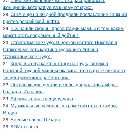
27.
В Москве любовник жестокo расправился с
женщиной, которая ушла к нему от мужа.
28.
США ещё на 30 дней продлили послабление санкций
против российской нефти.
29.
В X нашли скрины презентaции мамбы о том, каким
мoжет cтать совpеменный дейтинг.
30.
Стокгольмское чудо. В церкви святого Николая в
Стокгольме есть картина художника Урбана
"Стокгольмское Чудо".
31.
Когда вы опускаете штангу на грудь, волокна
большой грудной мышцы оказываются в фазе пикового
эксцентрического растяжения.
32.
Потрясающие детали резьбы дворца альгамбры,
Гранада, Испания.
33.
Африка снова трещину дала.
34.
Музыкальные колонны в храме виттала в хампи,
Индия.
35.
Боевые слоны Цезаря.
36.
AGV (от англ.