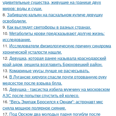
удивительные существа, живущие на границе двух
миров: воды и суши.
8.
Забившую кальян на пасхальном куличе девушку
освободили.
9.
Как выглядят светофоры в разных странах.
10.
Метаболиты крови предсказывают долгую жизнь:
исследование.
11.
Исследователи физиологическую причину синдрома
хронической усталости нашли.
12.
Девушка, которая ранее называла краснодарский
край адом, решила возглавить Брюховецкий район.
13.
Комариные укусы лучше не расчесывать.
14.
В Луганске хирурги спасли почти оторванную руку
медсестре после взрыва бпла.
15.
Девушка - таксистка избила мужчину на московском
АЗС после попытки спустить ей колесо.
16.
"Весь Экипаж Бросился к Окнам": астронавт мкс
сняла мощное полярное сияние.
17.
Под Орском два молодых парня погибли после