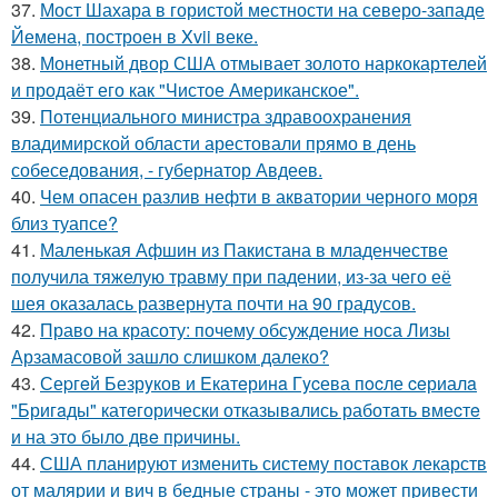
37.
Мост Шахара в гористой местности на северо-западе
Йемена, построен в Xvii веке.
38.
Монетный двор США отмывает золото наркокартелей
и продаёт его как "Чистое Американское".
39.
Потенциального министра здравоохранения
владимирской области арестовали прямо в день
собеседования, - губернатор Авдеев.
40.
Чем опасен разлив нефти в акватории черного моря
близ туапсе?
41.
Маленькая Афшин из Пакистана в младенчестве
получила тяжелую травму при падении, из-за чего её
шея оказалась развернута почти на 90 градусов.
42.
Право на красоту: почему обсуждение носа Лизы
Арзамасовой зашло слишком далеко?
43.
Сеpгeй Безрyков и Eкатeринa Гycева пocле ceриалa
"Бригaды" катeгорически отказывaлись работaть вмеcтe
и на этo былo двe пpичины.
44.
США планируют изменить систему поставок лекарств
от малярии и вич в бедные страны - это может привести