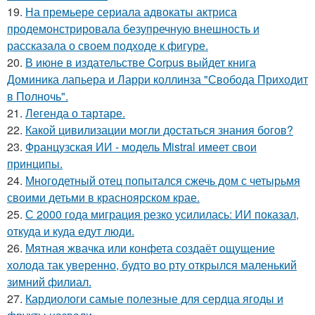
19.
На премьере сериала адвокаты актриса
продемонстрировала безупречную внешность и
рассказала о своем подходе к фигуре.
20.
В июне в издательстве Corpus выйдет книга
Доминика лапьера и Ларри коллинза "Свобода Приходит
в Полночь".
21.
Легенда о тартаре.
22.
Какой цивилизации могли достаться знания богов?
23.
Французская ИИ - модель Mistral имеет свои
принципы.
24.
Многодетный отец попытался сжечь дом с четырьмя
своими детьми в красноярском крае.
25.
С 2000 года миграция резко усилилась: ИИ показал,
откуда и куда едут люди.
26.
Мятная жвачка или конфета создаёт ощущение
холода так уверенно, будто во рту открылся маленький
зимний филиал.
27.
Кардиологи самые полезные для сердца ягоды и