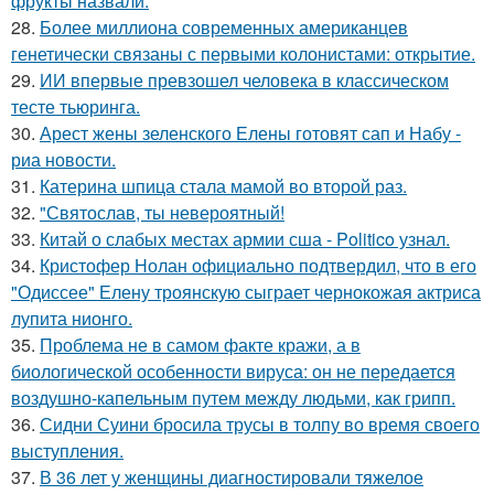
фрукты назвали.
28.
Более миллиона современных американцев
генетически связаны с первыми колонистами: открытие.
29.
ИИ впервые превзошел человека в классическом
тесте тьюринга.
30.
Арест жены зеленского Елены готовят сап и Набу -
риа новости.
31.
Катерина шпица стала мамой во второй раз.
32.
"Святослав, ты невероятный!
33.
Китай о слабых местах армии сша - Politico узнал.
34.
Кристофер Нолан официально подтвердил, что в его
"Одиссее" Елену троянскую сыграет чернокожая актриса
лупита нионго.
35.
Проблема не в самом факте кражи, а в
биологической особенности вируса: он не передается
воздушно-капельным путем между людьми, как грипп.
36.
Сидни Суини бросила трусы в толпу во время своего
выступления.
37.
В 36 лет у женщины диагностировали тяжелое