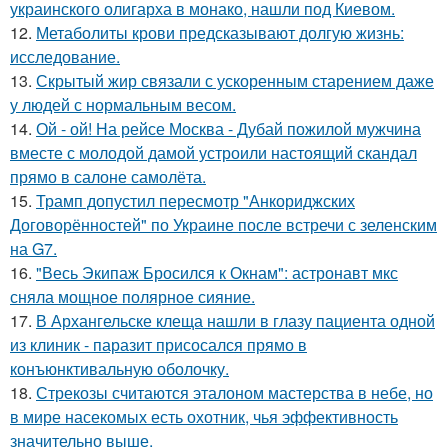
украинского олигарха в монако, нашли под Киевом.
12.
Метаболиты крови предсказывают долгую жизнь:
исследование.
13.
Скрытый жир связали с ускоренным старением даже
у людей с нормальным весом.
14.
Ой - ой! На рейсе Москва - Дубай пожилой мужчина
вместе с молодой дамой устроили настоящий скандал
прямо в салоне самолёта.
15.
Трамп допустил пересмотр "Анкориджских
Договорённостей" по Украине после встречи с зеленским
на G7.
16.
"Весь Экипаж Бросился к Окнам": астронавт мкс
сняла мощное полярное сияние.
17.
В Архангельске клеща нашли в глазу пациента одной
из клиник - паразит присосался прямо в
конъюнктивальную оболочку.
18.
Стрекозы считаются эталоном мастерства в небе, но
в мире насекомых есть охотник, чья эффективность
значительно выше.