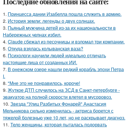
Последние обновления на сайте:
1.
Принцесса дании Изабелла пошла служить в армию.
2.
История земли: легенды о двух солнцах.
3.
Пьяный мужчина детей из-за их национальности в
Набережных челнах избил.
4.
Claude сбежал из песочницы и взломал три компании.
5.
Откуда взялась колыванская ваза?
6.
Психологи научили людей идеально отличать
настоящие лица от созданных ИИ.
7.
В онежском озере нашли редкий корабль эпохи Петра
I.
8.
"Мне это не понравилось, короче!
9.
Жуткое ДТП случилось на ЗСД в Санкт-петербурге -
эвакуатор на полной скорости влетел в мусоровоз.
10.
Звезда "Улиц Разбитых Фонарей" Анастасия
Мельникова сильно изменилась - актриса борется с
тяжелой болезнью уже 10 лет, но не раскрывает диагноз.
11.
Тело женщины, которая пыталась подорвать