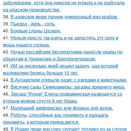
заболевание, хотя она никогда не курила и не работала
на опасном производстве.
38.
В азовское море проник чужеродный вид крабов.
39.
Пьедра - дель - соль.
40.
Боевые слоны Цезаря.
41.
Нельзя просто так взять и не запостить эту силу и
мощь нашего солнца.
42.
Ночью российские беспилотники нанесли удары по
объектам в Чернигове и Днепропетровске.
43.
ИИ за несколько дней решил задачу, над которой
математики бились больше 10 лет.
44.
В Антарктиде открыли оазис с озерами и животными.
45.
Висячие сады Семирамиды: загадка древнего мира.
46.
Звезда "Кухни" Елена подкаминская разводится со
вторым мужем спустя 9 лет брака.
47.
Маленький амфорискос или флакон для духов.
48.
Роботы, способные вас понимать и ощущать
предметы, к которым прикасаются.
49.
В Индии люди массово скупают топливо из-за слухов