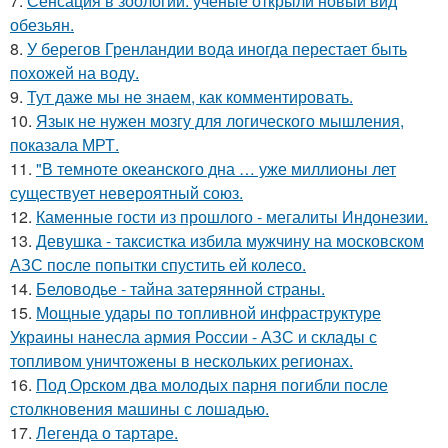
7.
Сенсация в зоологии: ученые открыли новый вид
обезьян.
8.
У берегов Гренландии вода иногда перестает быть
похожей на воду.
9.
Тут даже мы не знаем, как комментировать.
10.
Язык не нужен мозгу для логического мышления,
показала МРТ.
11.
"В темноте океанского дна … уже миллионы лет
существует невероятный союз.
12.
Каменные гости из прошлого - мегалиты Индонезии.
13.
Девушка - таксистка избила мужчину на московском
АЗС после попытки спустить ей колесо.
14.
Беловодье - тайна затерянной страны.
15.
Мощные удары по топливной инфраструктуре
Украины нанесла армия России - АЗС и склады с
топливом уничтожены в нескольких регионах.
16.
Под Орском два молодых парня погибли после
столкновения машины с лошадью.
17.
Легенда о тартаре.