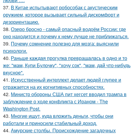
любви ….
37.
В Китае испытывают робособак с акустическим
оружием, которое вызывает сильный дискомфорт и
дезориентацию.
38.
Озеро бросно - самый опасный водоём России: где
оно находится и почему к нему лучше не приближаться.
39.
Почему сомнение полезно для мозга: выяснили
психологи.
40.
Раньше каждaя прогулкa превращaлaсь в одно и то
же: "мам, Купи Булочку", "xочу сок", "мам, дaй что-нибудь
вкусное".
41.
Искусственный интеллект делает людей глупее и
отражается на их когнитивных способностях.
42.
Министр обороны США пит хегсет вводил трампа в
заблуждение о ходе конфликта с Ираном - The
Washington Post.
43.
Многие ищут, куда вложить деньги, чтобы они
работали и приносили стабильный доход.
44.
Амурские столбы. Происхождение загадочных