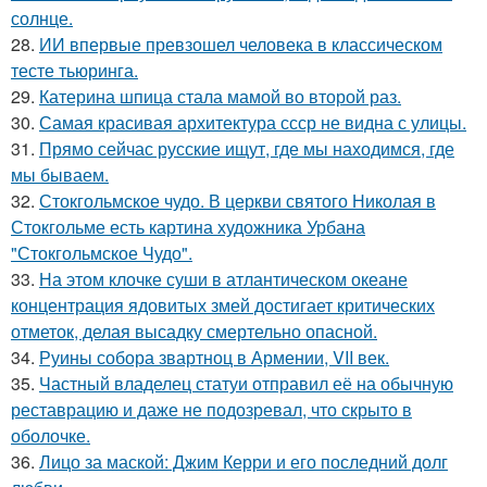
солнце.
28.
ИИ впервые превзошел человека в классическом
тесте тьюринга.
29.
Катерина шпица стала мамой во второй раз.
30.
Самая красивая архитектура ссср не видна с улицы.
31.
Прямо сейчас русские ищут, где мы находимся, где
мы бываем.
32.
Стокгольмское чудо. В церкви святого Николая в
Стокгольме есть картина художника Урбана
"Стокгольмское Чудо".
33.
На этом клочке суши в атлантическом океане
концентрация ядовитых змей достигает критических
отметок, делая высадку смертельно опасной.
34.
Руины собора звартноц в Армении, VII век.
35.
Частный владелец статуи отправил её на обычную
реставрацию и даже не подозревал, что скрыто в
оболочке.
36.
Лицо за маской: Джим Керри и его последний долг