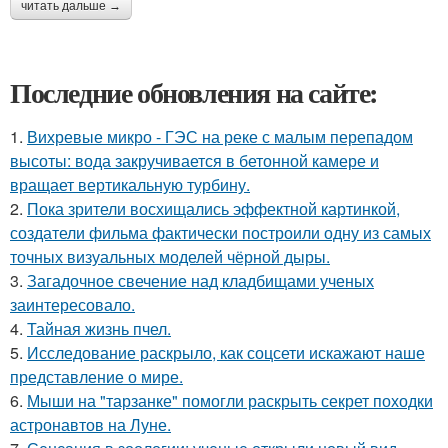
читать дальше →
Последние обновления на сайте:
1.
Вихревые микро - ГЭС на реке с малым перепадом
высоты: вода закручивается в бетонной камере и
вращает вертикальную турбину.
2.
Пока зрители восхищались эффектной картинкой,
создатели фильма фактически построили одну из самых
точных визуальных моделей чёрной дыры.
3.
Загадочное свечение над кладбищами ученых
заинтересовало.
4.
Тайная жизнь пчел.
5.
Исследование раскрыло, как соцсети искажают наше
представление о мире.
6.
Мыши на "тарзанке" помогли раскрыть секрет походки
астронавтов на Луне.