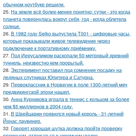
обычном ноутбуке решили.
25.
На земле всё более-менее понятно: сутки - это когда
планета повернулась вокруг себя, год - когда облетела
солнце.
26.
В 1982 году Seiko выпустила T001 - цифровые часы,
которые показывали живое телевидение через
подключение к портативному приёмнику.
27.
Под Иерусалимом раскопали 50-метровый древний
туннель, неизвестно кем прорытый.
28.
Эксперимент поставил под сомнение посадку на
ледяных спутниках Юпитера и Сатурна.
29.
Первоклассник в Норвегии в поле 1300-летний меч
предвикингской эпохи нашел.
30.
Анна Курникова играла в теннис с кольцом за более
чем $5 миллионов в 2004 году.
31.
В Швейцарии появился новый король - 31-летний
Йонас лаувинер.
32.
Говорят хорошая шутка должна пройти проверку
временем, отлежаться в укромном уголке.