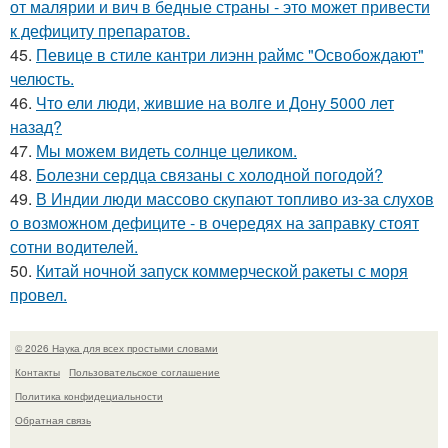
от малярии и вич в бедные страны - это может привести
к дефициту препаратов.
45.
Певице в стиле кантри лиэнн раймс "Освобождают"
челюсть.
46.
Что ели люди, жившие на волге и Дону 5000 лет
назад?
47.
Мы можем видеть солнце целиком.
48.
Болезни сердца связаны с холодной погодой?
49.
В Индии люди массово скупают топливо из-за слухов
о возможном дефиците - в очередях на заправку стоят
сотни водителей.
50.
Китай ночной запуск коммерческой ракеты с моря
провел.
© 2026 Наука для всех простыми словами
Контакты
Пользовательское соглашение
Политика конфидециальности
Обратная связь