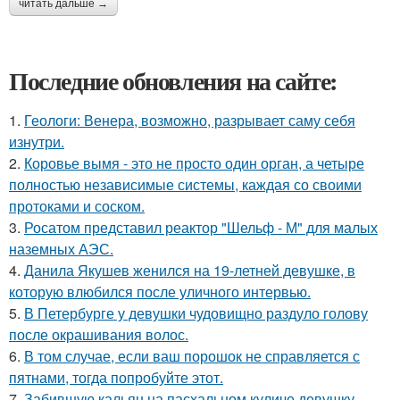
читать дальше →
Последние обновления на сайте:
1.
Геологи: Венера, возможно, разрывает саму себя
изнутри.
2.
Коровье вымя - это не просто один орган, а четыре
полностью независимые системы, каждая со своими
протоками и соском.
3.
Росатом представил реактор "Шельф - М" для малых
наземных АЭС.
4.
Данила Якушев женился на 19-летней девушке, в
которую влюбился после уличного интервью.
5.
В Петербурге у девушки чудовищно раздуло голову
после окрашивания волос.
6.
В том случае, если ваш порошок не справляется с
пятнами, тогда попробуйте этот.
7.
Забившую кальян на пасхальном куличе девушку