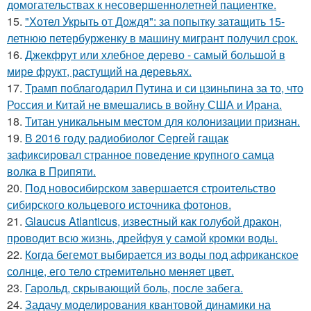
домогательствах к несовершеннолетней пациентке.
15.
"Хотел Укрыть от Дождя": за попытку затащить 15-
летнюю петербурженку в машину мигрант получил срок.
16.
Джекфрут или хлебное дерево - самый большой в
мире фрукт, растущий на деревьях.
17.
Трамп поблагодарил Путина и си цзиньпина за то, что
Россия и Китай не вмешались в войну США и Ирана.
18.
Титан уникальным местом для колонизации признан.
19.
В 2016 году радиобиолог Сергей гащак
зафиксировал странное поведение крупного самца
волка в Припяти.
20.
Под новосибирском завершается строительство
сибирского кольцевого источника фотонов.
21.
Glaucus Atlanticus, известный как голубой дракон,
проводит всю жизнь, дрейфуя у самой кромки воды.
22.
Когда бегемот выбирается из воды под африканское
солнце, его тело стремительно меняет цвет.
23.
Гарольд, скрывающий боль, после забега.
24.
Задачу моделирования квантовой динамики на