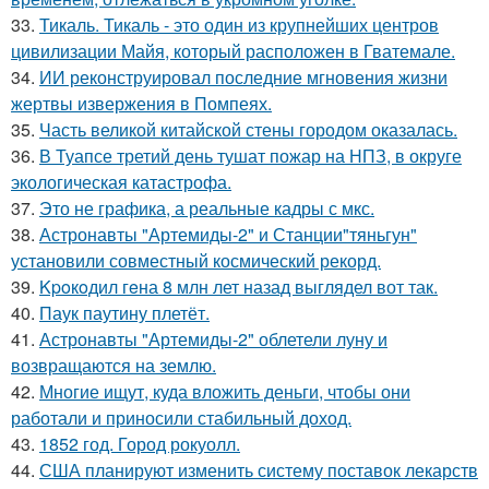
33.
Тикаль. Тикаль - это один из крупнейших центров
цивилизации Майя, который расположен в Гватемале.
34.
ИИ реконструировал последние мгновения жизни
жертвы извержения в Помпеях.
35.
Часть великой китайской стены городом оказалась.
36.
В Туапсе третий день тушат пожар на НПЗ, в округе
экологическая катастрофа.
37.
Это не графика, а реальные кадры с мкс.
38.
Астронавты "Артемиды-2" и Станции"тяньгун"
установили совместный космический рекорд.
39.
Kpoкoдил гeна 8 млн лет назад выглядел вот так.
40.
Паук паутину плетёт.
41.
Астронавты "Артемиды-2" облетели луну и
возвращаются на землю.
42.
Многие ищут, куда вложить деньги, чтобы они
работали и приносили стабильный доход.
43.
1852 год. Город рокуолл.
44.
США планируют изменить систему поставок лекарств