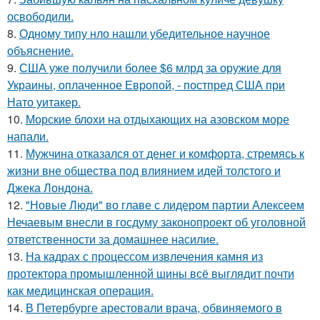
освободили.
8.
Одному типу нло нашли убедительное научное
объяснение.
9.
США уже получили более $6 млрд за оружие для
Украины, оплаченное Европой, - постпред США при
Нато уитакер.
10.
Морские блохи на отдыхающих на азовском море
напали.
11.
Мужчина отказался от денег и комфорта, стремясь к
жизни вне общества под влиянием идей толстого и
Джека Лондона.
12.
"Новые Люди" во главе с лидером партии Алексеем
Нечаевым внесли в госдуму законопроект об уголовной
ответственности за домашнее насилие.
13.
На кадрах с процессом извлечения камня из
протектора промышленной шины всё выглядит почти
как медицинская операция.
14.
В Петербурге арестовали врача, обвиняемого в