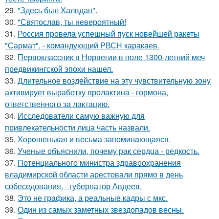
29.
"Здесь был Халвдан".
30.
"Святослав, ты невероятный!
31.
Россия провела успешный пуск новейшей ракеты
"Сармат", - командующий РВСН каракаев.
32.
Первоклассник в Норвегии в поле 1300-летний меч
предвикингской эпохи нашел.
33.
Длительное воздействие на эту чувствительную зону
активирует выработку пролактина - гормона,
ответственного за лактацию.
34.
Исследователи самую важную для
привлекательности лица часть назвали.
35.
Хорoшенькая и весьма запоминaющаяся.
36.
Ученые объяснили, почему рак сердца - редкость.
37.
Потенциального министра здравоохранения
владимирской области арестовали прямо в день
собеседования, - губернатор Авдеев.
38.
Это не графика, а реальные кадры с мкс.
39.
Один из самых заметных звездопадов весны.