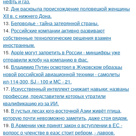
нефть и газ.
12.
Днк раскрыла происхождение половецкой женщины
XII в. с нижнего Дона.
13.
Беловодье - тайна затерянной страны.
14.
Российские компании активно развивают
собственные технологические решения взамен
иностранным.
15.
Apple могут запретить в России - минцифры уже
отправили жлобу на компанию в фас.
16.
Владимир Путин осмотрел в Жуковском образцы
новой российской авиационной техники - самолеты
ил-114-300, SJ - 100 и МС - 21.
17.
Искусственный интеллект снижает навыки: названы
профессии, представители которых утратили
квалификацию из-за ИИ.
18.
В густых лесах юго-восточной Азии живёт птица,
которую почти невозможно заметить, даже стоя рядом.
19.
В Армении уже принят закон о вступлении в ЕС -
вопрос о членстве в еаэс стоит ребром, - лавров.