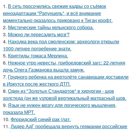
1.
В сеть просочились свежие кадры со съёмок
киноадаптации "Рапунцель", и всё внимание
моментально оказалось приковано к Тиган крофт.
2.
Мистические тайны кельнского собора.
3.
Можно ли пересадить мозг?
4.
Находка века под смоленском: археологи открыли
1000-летнее погребение знати.
5.
Криптиды томаса Мерлина.
6.
Нежное утро невесты, грибоедовский загс: 22-летняя
дочь Олега Газманова вышла замуж.
7.
Грудного ребенка на вертолёте санавиации доставили
в Иркутск после жесткого ДТП.
8.
Один из "Золотых Стандартов" в хирургии - шов
холстеда (он же узловой вертикальный матрасный шов.
9.
Язык не нужен мозгу для логического мышления,
показала МРТ.
10.
Флоридский синий рак (лат.
11.
Лидер АдГ пообещала вернуть германии российские