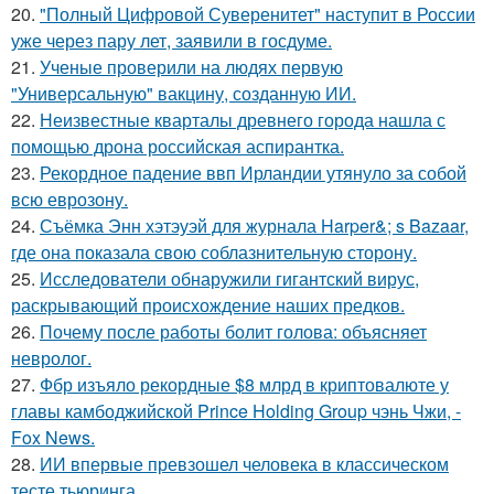
20.
"Полный Цифровой Суверенитет" наступит в России
уже через пару лет, заявили в госдуме.
21.
Ученые проверили на людях первую
"Универсальную" вакцину, созданную ИИ.
22.
Неизвестные кварталы древнего города нашла с
помощью дрона российская аспирантка.
23.
Рекордное падение ввп Ирландии утянуло за собой
всю еврозону.
24.
Съёмка Энн хэтэуэй для журнала Harper&; s Bazaar,
где она показала свою соблазнительную сторону.
25.
Исследователи обнаружили гигантский вирус,
раскрывающий происхождение наших предков.
26.
Почему после работы болит голова: объясняет
невролог.
27.
Фбр изъяло рекордные $8 млрд в криптовалюте у
главы камбоджийской Prince Holding Group чэнь Чжи, -
Fox News.
28.
ИИ впервые превзошел человека в классическом
тесте тьюринга.