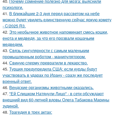
40.
Почему сомнение полезно для мозга: выяснили
психологи.
41.
В ближайшие 2-3 дня перед рассветом на небе
можно будет увидеть единственную сейчас яркую комету
- C/2025 R3.
42.
Это необычное животное напоминает смесь кошки,
енота и медведя, за что его прозвали кошачьим
медведем.
43.
Связь сингулярности с самым маленьким
промышленным роботом - манипулятором.
44.
Свиную сперму превратили в лекарство.
45.
Турция предупредила США: если курды будут
участвовать в ударах по Ирану - сразу же последует
военный ответ.
46.
Вендские организмы животными оказались.
47.
"Ей Слишком Натянули Лицо" - в сети обсуждают
внешний вид 60-летней вдовы Олега Табакова Марины
зудиной.
48.
Трагедия в трех актах: