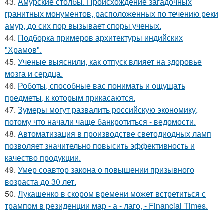
43.
Амурские столбы. Происхождение загадочных
гранитных монументов, расположенных по течению реки
амур, до сих пор вызывает споры ученых.
44.
Подборка примеров архитектуры индийских
"Храмов".
45.
Ученые выяснили, как отпуск влияет на здоровье
мозга и сердца.
46.
Роботы, способные вас понимать и ощущать
предметы, к которым прикасаются.
47.
Зумеры могут развалить российскую экономику,
потому что начали чаще банкротиться - ведомости.
48.
Автоматизация в производстве светодиодных ламп
позволяет значительно повысить эффективность и
качество продукции.
49.
Умер соавтор закона о повышении призывного
возраста до 30 лет.
50.
Лукашенко в скором времени может встретиться с
трампом в резиденции мар - а - лаго, - Financial Times.