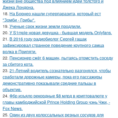
жизни вне общества под влиянием идей толстого и
Джека Лондона.
18.
На Борнео нашли суперпаразита, который ест
"Зомби - Грибы".
19.
Ученые срок жизни земли продлили.
20.
У S1mple новая девушка - бывшая модель Onlyfans.
21.
В 2016 году радиобиолог Сергей гащак
зафиксировал странное поведение крупного самца
волка в Припяти.
22.
Пенсионер сжёг 6 машин, пытаясь отомстить соседу
за сбитого кота.
23.
21-Летний водитель сознательно разгонялся, чтобы
сработали дорожные камеры, пока его пассажиры
демонстративно показывали средние пальцы в
объектив.
24.
Фбр изъяло рекордные $8 млрд в криптовалюте у
главы камбоджийской Prince Holding Group чэнь Чжи, -
Fox News.
25.
Один из двух колоссальных резных сосудов для