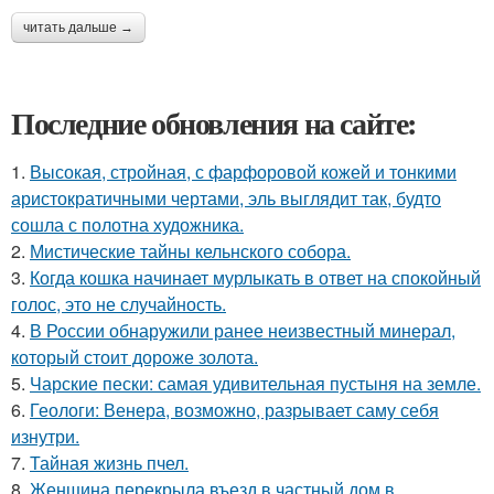
читать дальше →
Последние обновления на сайте:
1.
Высокая, стройная, с фарфоровой кожей и тонкими
аристократичными чертами, эль выглядит так, будто
сошла с полотна художника.
2.
Мистические тайны кельнского собора.
3.
Когда кошка начинает мурлыкать в ответ на спокойный
голос, это не случайность.
4.
В России обнаружили ранее неизвестный минерал,
который стоит дороже золота.
5.
Чарские пески: самая удивительная пустыня на земле.
6.
Геологи: Венера, возможно, разрывает саму себя
изнутри.
7.
Тайная жизнь пчел.
8.
Женщина перекрыла въезд в частный дом в