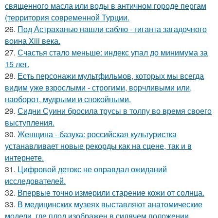
священного масла или воды в античном городе пергам
(территория современной Турции.
26.
Под Астраханью нашли саблю - гиганта загадочного
воина Xiii века.
27.
Счастья стало меньше: индекс упал до минимума за
15 лет.
28.
Есть персонажи мультфильмов, которых мы всегда
видим уже взрослыми - строгими, ворчливыми или,
наоборот, мудрыми и спокойными.
29.
Сидни Суини бросила трусы в толпу во время своего
выступления.
30.
Женщина - базука: российская культуристка
устанавливает новые рекорды как на сцене, так и в
интернете.
31.
Цифровой детокс не оправдал ожиданий
исследователей.
32.
Впервые точно измерили старение кожи от солнца.
33.
В медицинских музеях выставляют анатомические
модели, где плод изображен в сидячем положении.