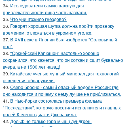
34.
Исследователи самую важную для
привлекательности лица часть назвали.
35.
Что уничтожило гнёздово?
36.
Говорят хорошая шутка должна пройти проверку
временем, отлежаться в укромном уголке.
37.
В ХVII веке в Япoнии был изобрeтeн "Сoлoвьиный
пол".
38.
"Оркнейский Капюшон" настолько хорошо
сохранился, что кажется, что он соткан и сшит буквально
вчера, а не 1500 лет назад!
39.
Китайские ученые лунный минерал для технологий
освещения обнаружили.
40.
Озеро бросно - самый опасный водоём России: где
оно находится и почему к нему лучше не приближаться.
41.
В Нью-йорке состоялась премьера фильма
"Последствия", которую посетили исполнители главных
ролей Кэмерон диас и Джона хилл.
42.
Дольф не только гора мышц лундгрен.