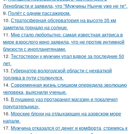
Ленобласти и заявила, что "Мужчины Нынче уже не те".
9.
Полёт с одним пассажиром.
10.
Стратосферная обсерватория на высоте 35 км
заметила торнадо на солнце.
11.
Мне стало любопытно: самая известная актриса в
мире взрослого кино заявила, что не против интимной
близости с инопланетянами.
12.
Тестостерон у мужчин упал вдвое за последние 50
лет.
13.
Губернатор вологодской области с нехваткой
топлива в пути столкнулся.
14.
Современная жизнь слишком опередила эволюцию
человека, выяснили ученые.
15.
В пушкино уаз протаранил магазин и покалечил
покупательницу.
16.
Морские блохи на отдыхающих на азовском море
напали.
17.
Мужчина отказался от денег и комфорта, стремясь к