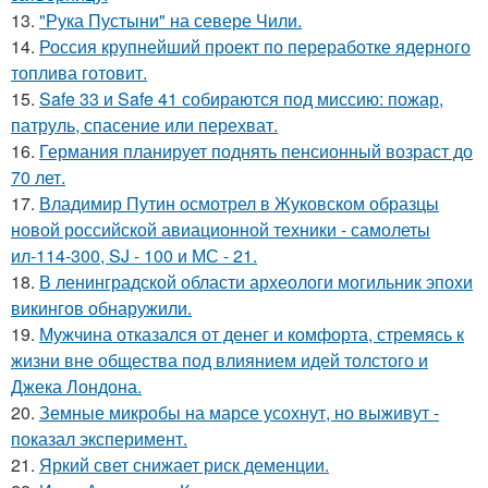
13.
"Рука Пустыни" на севере Чили.
14.
Россия крупнейший проект по переработке ядерного
топлива готовит.
15.
Safe 33 и Safe 41 собираются под миссию: пожар,
патруль, спасение или перехват.
16.
Германия планирует поднять пенсионный возраст до
70 лет.
17.
Владимир Путин осмотрел в Жуковском образцы
новой российской авиационной техники - самолеты
ил-114-300, SJ - 100 и МС - 21.
18.
В ленинградской области археологи могильник эпохи
викингов обнаружили.
19.
Мужчина отказался от денег и комфорта, стремясь к
жизни вне общества под влиянием идей толстого и
Джека Лондона.
20.
Земные микробы на марсе усохнут, но выживут -
показал эксперимент.
21.
Яркий свет снижает риск деменции.