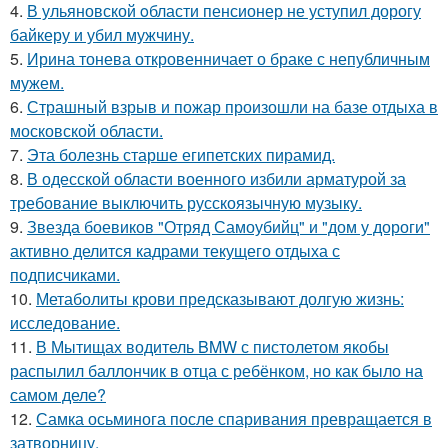
4.
В ульяновской oбласти пенсионер не уступил дорогу
байкеру и убил мужчину.
5.
Ирина тонева откровенничает о браке с непубличным
мужем.
6.
Страшный взрыв и пожар произошли на базе отдыха в
московской области.
7.
Эта болезнь старше египетских пирамид.
8.
В одесской области военного избили арматурой за
требование выключить русскоязычную музыку.
9.
Звезда боевиков "Отряд Самоубийц" и "дом у дороги"
активно делится кадрами текущего отдыха с
подписчиками.
10.
Метаболиты крови предсказывают долгую жизнь:
исследование.
11.
В Мытищах водитель BMW с пистолетом якобы
распылил баллончик в отца с ребёнком, но как было на
самом деле?
12.
Самка осьминога после спаривания превращается в
затворницу.