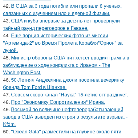
42.
В США за 3 года погибли или пропали 8 ученых,
связанных с изучением нло и ядерной физики.
43.
США и куба впервые за десять лет провернули
тайный раунд переговоров в Гаване.
44.
Еще порция исторических фото из миссии
"Артемида-2" во Время Пролета Корабля"Орион" за
луной.
45.
Министр обороны США пит хегсет вводил трампа в
заблуждение о ходе конфликта с Ираном - The
Washington Post.
46.
50-Летняя Анджелина джоли посетила вечеринку
бренда Tom Ford в Шанхае.
47.
Совсем скоро канал "Наука" 15-летие отпразднует.
48.
Про "Экономику Сопротивления" Ирана.
49.
Восьмой по величине нефтеперерабатывающий
завод в США выведен из строя в результате взрыва, -
Kfdm.
50.
"Ocean Gaia" разместили на глубине около пяти