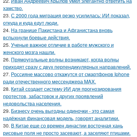
22.
Иван Андреевич Крылов умел элегантно ответить на
хамство.
23.
С 2000 года миграция резко усилилась: ИИ показал,
откуда и куда едут люди.
24.
На границе Пакистана и Афганистана вновь
вспыхнули боевые действия.
25.
Ученые важное отличие в работе мужского и
женского мозга нашли.
26.
Прямоугольные волны возникают, когда волны
приходят сразу с двух перпендикулярных направлений.
27.
Россияне массово откажутся от смартфонов Iphone
ради отечественного мессенджера MAX.
28.
Китай создает систему ИИ для прогнозирования
протестов, забастовок и других проявлений
недовольства населения.
29.
Бизнесу очень выгодны одиночки - это самая
надёжная финансовая модель, говорят аналитики.
30.
В Китае еще со времен династии восточная хань
рисовые поля не просто засевают, а заселяют птицами.