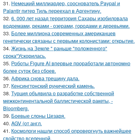
31.
Немецкий миллиардер, сооснователь Paypal и
Palantir питер Тиль переехал в Аргентину.
32.
6. 000 лет назад территория Сахары изобиловала
водоемами, реками - озерами, городами и деревьями.
33.
Более миллиона современных американцев
генетически связаны с первыми колонистами: открытие.
34.
Жизнь на Земле " раньше "положенного"
срока"Ускорилась.
35.
Роботы Figure AI впервые проработали автономно
более суток без сбоев.
36.
Африка снова трещину дала.
37.
Кенсингтонский рунический камень.
38.
Турция объявила о разработке собственной
межконтинентальной баллистической ракеты, -
Bloomberg.
39.
Боевые слоны Цезаря.
40.
AGV (от англ.
41.
Космологи нашли способ опровергнуть важнейшее
свойство вселенной.