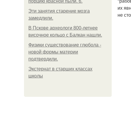
"рабо
порцию красной пыли. 6.
их яв
Эти занятия старение мозга
не ст
замедлили.
В Пскове археологи 800-летнее
височное кольцо с Балкан нашли.
Физики существование глюбола -
новой формы материи
подтвердили.
Экстернат в старших классах
школы