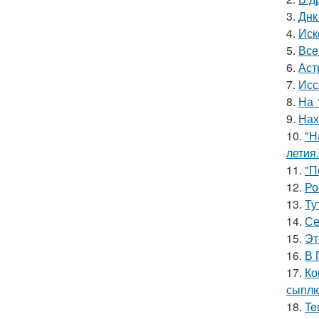
3.
Днк
4.
Иск
5.
Все
6.
Аст
7.
Исс
8.
На 
9.
Нах
10.
"Н
летия.
11.
"П
12.
Ро
13.
Ту
14.
Се
15.
Эт
16.
В 
17.
Ко
сыплю
18.
Te