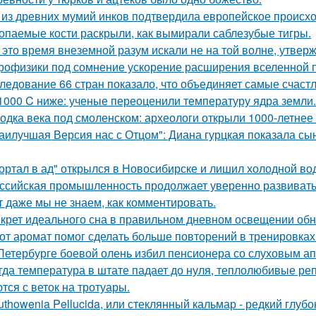
 из древних мумий инков подтвердила европейское происх
опаемые кости раскрыли, как вымирали саблезубые тигры.
 это время внеземной разум искали не на той волне, утвер
рофизики под сомнение ускорение расширения вселенной 
ледование 66 стран показало, что объединяет самые счаст
1000 C ниже: ученые переоценили температуру ядра земли.
одка века под смоленском: археологи открыли 1000-летнее 
аилучшая Версия нас с Отцом": Диана гурцкая показала сын
ортал в ад" открылся в Новосибирске и лишил холодной во
ссийская промышленность продолжает уверенно развивать
т даже мы не знаем, как комментировать.
крет идеального сна в правильном дневном освещении об
от аромат помог сделать больше повторений в тренировках
Петербурге боевой олень избил пенсионера со слуховым ап
гда температура в штате падает до нуля, теплолюбивые реп
тся с веток на тротуары.
uthowenia Pellucida, или стеклянный кальмар - редкий глу