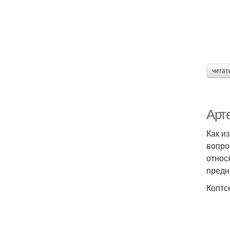
читат
Арт
Как и
вопро
относ
предн
Коптс