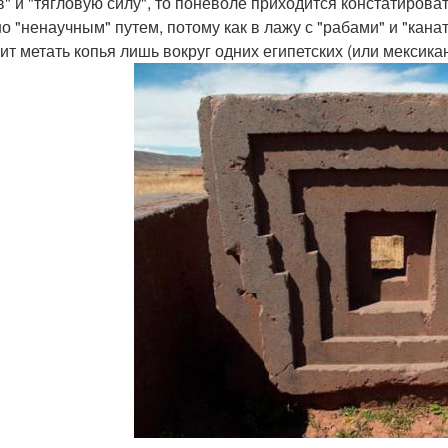
в" и "тягловую силу", то поневоле приходится констатирова
но "ненаучным" путем, потому как в лажу с "рабами" и "кан
оит метать копья лишь вокруг одних египетских (или мексик