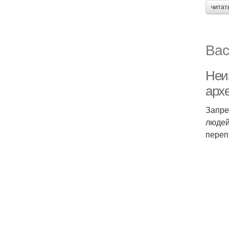
читат
Вас
Неи
архе
Запре
людей
переп