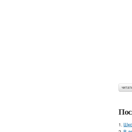
читат
Пос
1.
Шкo
2.
В д