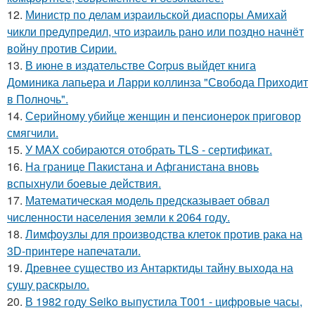
12.
Министр по делам израильской диаспоры Амихай
чикли предупредил, что израиль рано или поздно начнёт
войну против Сирии.
13.
В июне в издательстве Corpus выйдет книга
Доминика лапьера и Ларри коллинза "Свобода Приходит
в Полночь".
14.
Серийному убийце женщин и пенсионерок приговор
смягчили.
15.
У MAX собираются отобрать TLS - сертификат.
16.
На границе Пакистана и Афганистана вновь
вспыхнули боевые действия.
17.
Математическая модель предсказывает обвал
численности населения земли к 2064 году.
18.
Лимфоузлы для производства клеток против рака на
3D-принтере напечатали.
19.
Древнее существо из Антарктиды тайну выхода на
сушу раскрыло.
20.
В 1982 году Seiko выпустила T001 - цифровые часы,