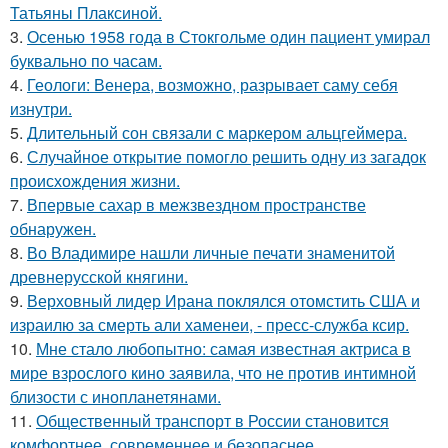
Татьяны Плаксиной.
3.
Осенью 1958 года в Стокгольме один пациент умирал
буквально по часам.
4.
Геологи: Венера, возможно, разрывает саму себя
изнутри.
5.
Длительный сон связали с маркером альцгеймера.
6.
Случайное открытие помогло решить одну из загадок
происхождения жизни.
7.
Впервые сахар в межзвездном пространстве
обнаружен.
8.
Во Владимире нашли личные печати знаменитой
древнерусской княгини.
9.
Верховный лидер Ирана поклялся отомстить США и
израилю за смерть али хаменеи, - пресс-служба ксир.
10.
Мне стало любопытно: самая известная актриса в
мире взрослого кино заявила, что не против интимной
близости с инопланетянами.
11.
Общественный транспорт в России становится
комфортнее, современнее и безопаснее.