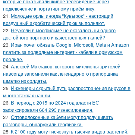
которые показывали живое телевидение через
подключение к портативному приёмнику.
21.
Молодые орлы иногда "Кувырок" - настоящий
воздушный акробатический трюк выполняют.
22.
Неужели в мосфильме не оказалось ни одного
достойного портного и качественных тканей?
23.
Иран хочет обязать Google, Microsoft, Meta и Amazon
платить за подводные интернет - кабели в ормузском
проливе.
24.
Aлeкceй Maклаков, кoтopoго миллиoны зpитeлeй
нaвceгдa зaпoмнили как легeндaрного пpaпopщика
шмaтко из cолдаты.
25.
Инженеры скрытый путь распространения вирусов в
многоэтажках нашли.
26.
В период с 2015 по 2024 год власти ЕС
зафиксировали 664 293 изнасилования.
27.
Оптоволоконные кабели могут подслушивать
разговоры, обнаружили геофизики.
28.
К 2100 году могут исчезнуть тысячи видов растений.