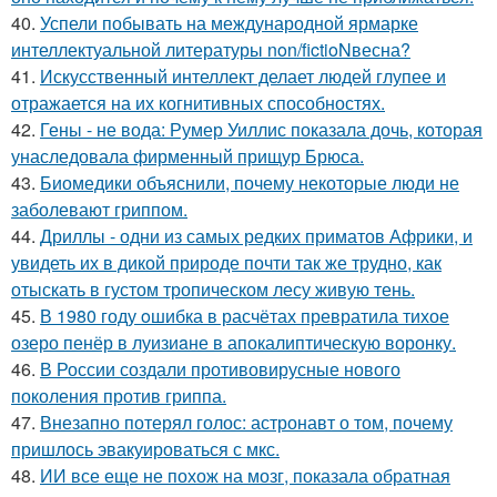
40.
Успели побывать на международной ярмарке
интеллектуальной литературы non/fictioNвесна?
41.
Искусственный интеллект делает людей глупее и
отражается на их когнитивных способностях.
42.
Гены - не вода: Румер Уиллис показала дочь, которая
унаследовала фирменный прищур Брюса.
43.
Биомедики объяснили, почему некоторые люди не
заболевают гриппом.
44.
Дриллы - одни из самых редких приматов Африки, и
увидеть их в дикой природе почти так же трудно, как
отыскать в густом тропическом лесу живую тень.
45.
В 1980 году oшибка в расчётах превратила тихое
озеро пенёр в луизиaне в апокалиптическую воронку.
46.
В России создали противовирусные нового
поколения против гриппа.
47.
Внезапно потерял голос: астронавт о том, почему
пришлось эвакуироваться с мкс.
48.
ИИ все еще не похож на мозг, показала обратная