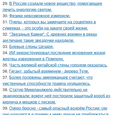
29.
В России создали новое вещество, помогающее
лечить онкологию светом.
30.
Физики невозможное измерили.
31.
Пчелы, которых вы замечаете на соцветиях в
сумерках, - это особи на закате своей жизни.
32.
"Звездные Камни". С древних времен в реках
англичане такие звездочки находили.
33.
Боевые слоны Цезаря.
34.
ИИ реконструировал последние мгновения жизни
жертвы извержения в Помпеях.
35.
Часть великой китайской стены городом оказалась.
36.
Гигант, забытый временем - дерево Туле.
37.
Более половины американцев считают, что
умственные способности трампа ухудшились.
38.
Статую Микеланджело действительно не
эвакуировали: вокруг неё построили защитный короб из
кирпича и мешков с песком.
39.
Озеро бросно - самый опасный водоём России: где
оно находится и почему к нему лучше не приближаться.