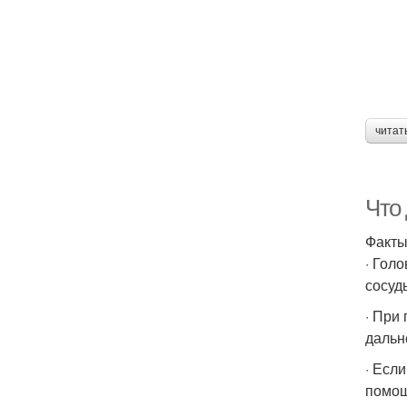
читат
Что 
Факт
· Гол
сосуды
· При
дальн
· Есл
помощ