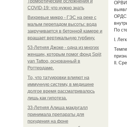
Тромботические осложнения и
ОРВИ:
COVID-19: что нужно знать
выявл
ОРДС.
Вихревые микро - ГЭС на реке с
внутр
малым перепадом высоты: вода
По ст
закручивается в бетонной камере и
вращает вертикальную турбину.
I. Лег
53-Летняя Джоке - одна из многих
Темпе
женщин, которым помог фонд Spijt
призн
van Tattoo, основанный в
II. С
Роттердаме.
То, что татуировки влияют на
иммунную систему, в медицине
долгое время рассматривалось
лишь как гипотеза.
33-Летняя Алиша макдугалл
принимала препараты для
похудения на фоне