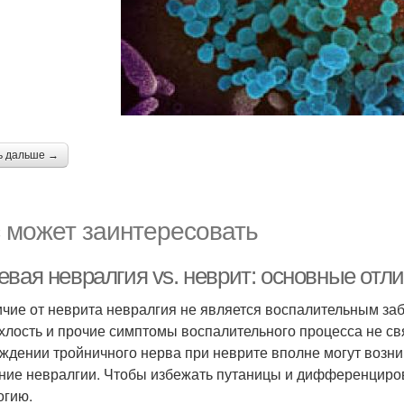
ь дальше →
 может заинтересовать
евая невралгия vs. неврит: основные отл
ичие от неврита невралгия не является воспалительным з
хлость и прочие симптомы воспалительного процесса не св
ждении тройничного нерва при неврите вполне могут возн
ние невралгии. Чтобы избежать путаницы и дифференциров
огию.