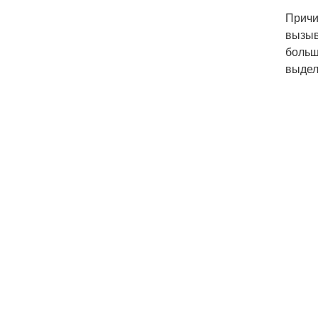
Причи
вызыв
больш
выдел