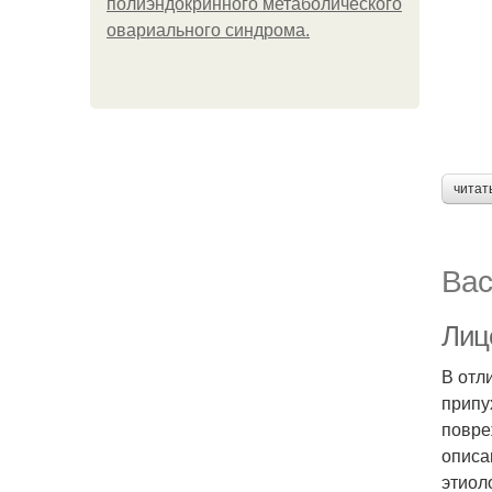
полиэндокринного метаболического
овариального синдрома.
читат
Вас
Лиц
В отл
припу
повре
описа
этиол