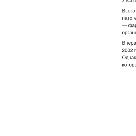
Всего
патог
— фар
орган
Вперв
2002 
Однак
котор