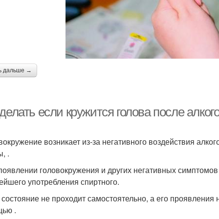
ь дальше →
делать если кружится голова после алког
ы
овокружение возникает из-за негативного воздействия алко
, .
 появлении головокружения и других негативных симптомов 
ейшего употребления спиртного.
и состояние не проходит самостоятельно, а его проявления
ью .