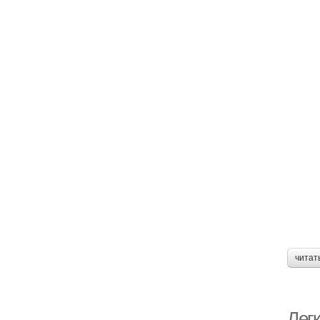
читат
Легк