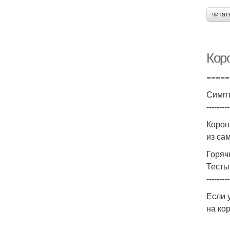
читат
Коро
=====
Симпт
---------
Корон
из са
Горяч
Тесты
---------
Если 
на ко