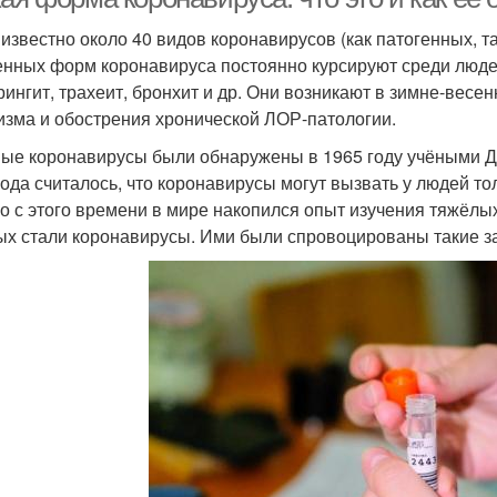
 известно около 40 видов коронавирусов (как патогенных, т
енных форм коронавируса постоянно курсируют среди люд
ингит, трахеит, бронхит и др. Они возникают в зимне-весе
изма и обострения хронической ЛОР-патологии.
ые коронавирусы были обнаружены в 1965 году учёными Д.
года считалось, что коронавирусы могут вызвать у людей 
о с этого времени в мире накопился опыт изучения тяжёл
ых стали коронавирусы. Ими были спровоцированы такие за