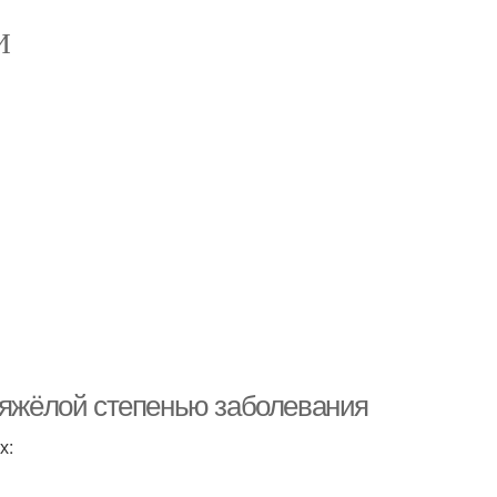
И
 тяжёлой степенью заболевания
х: