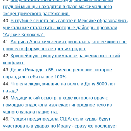
грудной мышцы находятся в фазе максимального
эксцентрического растяжения.
40.
В глубине сенота эль сапоте в Мексике образовались
уникальные сталактиты, которые дайверы прозвали
"Адские Колокола".
41.
Актриса Анна хилькевич призналась, что ее живот не
пришел в форму после третьих родов.
42.
Крупнейшую группу шимпанзе разделил жестокий
конфликт.
43.
Дениз Ричардс в 55: смелое решение, которое
оправдало себя на все 100%.
44.
Что ели люди, жившие на волге и Дону 5000 лет
назад?
45.
Медицинский осмотр, в ходе которого врач с
помощью эндоскопа извлекает инородное тело из
ушного канала пациента.
46.
Турция предупредила США: если курды будут
участвовать в ударах по Ирану - сразу же последует