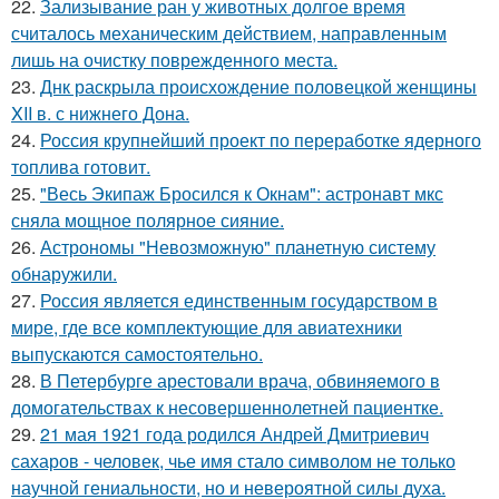
22.
Зализывание ран у животных долгое время
считалось механическим действием, направленным
лишь на очистку поврежденного места.
23.
Днк раскрыла происхождение половецкой женщины
XII в. с нижнего Дона.
24.
Россия крупнейший проект по переработке ядерного
топлива готовит.
25.
"Весь Экипаж Бросился к Окнам": астронавт мкс
сняла мощное полярное сияние.
26.
Астрономы "Невозможную" планетную систему
обнаружили.
27.
Россия является единственным государством в
мире, где все комплектующие для авиатехники
выпускаются самостоятельно.
28.
В Петербурге арестовали врача, обвиняемого в
домогательствах к несовершеннолетней пациентке.
29.
21 мая 1921 года родился Андрей Дмитриевич
сахаров - человек, чье имя стало символом не только
научной гениальности, но и невероятной силы духа.