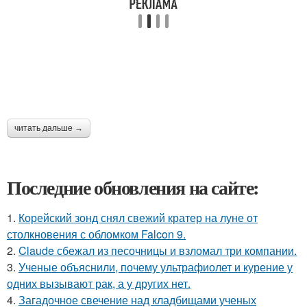
читать дальше →
Последние обновления на сайте:
1.
Корейский зонд снял свежий кратер на луне от
столкновения с обломком Falcon 9.
2.
Claude сбежал из песочницы и взломал три компании.
3.
Ученые объяснили, почему ультрафиолет и курение у
одних вызывают рак, а у других нет.
4.
Загадочное свечение над кладбищами ученых