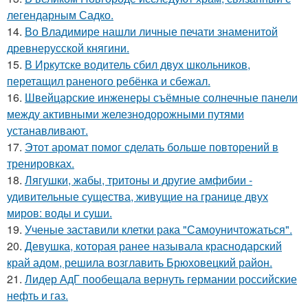
легендарным Садко.
14.
Во Владимире нашли личные печати знаменитой
древнерусской княгини.
15.
В Иркутске водитель сбил двух школьников,
перетащил раненого ребёнка и сбежал.
16.
Швейцарские инженеры съёмные солнечные панели
между активными железнодорожными путями
устанавливают.
17.
Этот аромат помог сделать больше повторений в
тренировках.
18.
Лягушки, жабы, тритоны и другие амфибии -
удивительные существа, живущие на границе двух
миров: воды и суши.
19.
Ученые заставили клетки рака "Самоуничтожаться".
20.
Девушка, которая ранее называла краснодарский
край адом, решила возглавить Брюховецкий район.
21.
Лидер АдГ пообещала вернуть германии российские
нефть и газ.