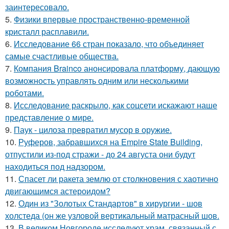
заинтересовало.
5.
Физики впервые пространственно-временной
кристалл расплавили.
6.
Исследование 66 стран показало, что объединяет
самые счастливые общества.
7.
Компания Brainco анонсировала платформу, дающую
возможность управлять одним или несколькими
роботами.
8.
Исследование раскрыло, как соцсети искажают наше
представление о мире.
9.
Паук - цилоза превратил мусор в оружие.
10.
Руферов, забравшихся на Empire State Building,
отпустили из-под стражи - до 24 августа они будут
находиться под надзором.
11.
Спасет ли ракета землю от столкновения с хаотично
двигающимся астероидом?
12.
Один из "Золотых Стандартов" в хирургии - шов
холстеда (он же узловой вертикальный матрасный шов.
13.
В великом Новгороде исследуют храм, связанный с