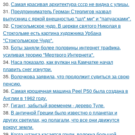
30.
Самая красивая архитектура ссср не видна с улицы.
31.
Предприниматель Герман Стерлигов назвал
выпускниц с яркой внешностью "шл* ми" и "папуасками".
32.
Стокгольмское чудо. В церкви святого Николая в
Стокгольме есть картина художника Урбана
"Стокгольмское Чудо".
33.
Боты заняли более половины интернет трафика,
усиливая теорию "Мертвого Интернета".
34.
Наса показало, как вулкан на Камчатке начал
плавить снег изнутри.
35.
Волочкова заявила, что продолжит судиться за свою
пенсию.
36.
Самая крошечная машина Peel P50 была создана в
Англии в 1962 году.
37.
Гигант, забытый временем - дерево Туле.
38.
В античной Греции было известно о планетах и
других светилах, но полагали, что все они движутся
вокруг земли.
39.
Когда штанга касается груди, волокна большой