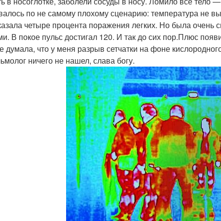
ть в носоглотке, заболели сосуды в носу. Ломило все тело 
валось по не самому плохому сценарию: температура не выш
казала четыре процента поражения легких. Но была очень 
ми. В покое пульс достигал 120. И так до сих пор.Плюс появ
е думала, что у меня разрыв сетчатки на фоне кислородног
ьмолог ничего не нашел, слава богу.