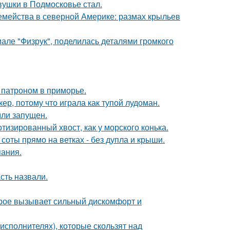
вушки в Подмосковье стал.
емейства в северной Америке: размах крыльев
але "Физрук", поделилась деталями громкого
 патроном в приморье.
ер, потому что играла как тупой лудоман.
мли запущен.
тизированный хвост, как у морского конька.
 соты прямо на ветках - без дупла и крыши.
пания.
сть назвали.
орое вызывает сильный дискомфорт и
исполнителях), которые скользят над