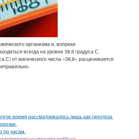
овеческого организма и, вопреки
одиться всегда на уровне 36,6 градуса С.
а С) от магического числа «36,6» расценивается
неправильно.
олгое время рассматривалось лишь как гипотеза.
орозки.
о по часам.
треагировала на орущего ребёнка.