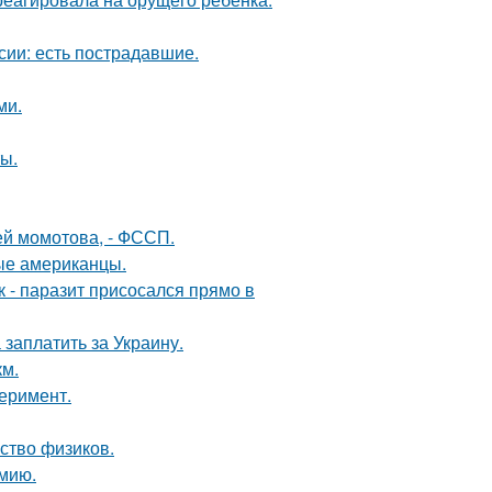
сии: есть пострадавшие.
ми.
ы.
дей момотова, - ФССП.
вые американцы.
к - паразит присосался прямо в
заплатить за Украину.
км.
перимент.
ство физиков.
мию.