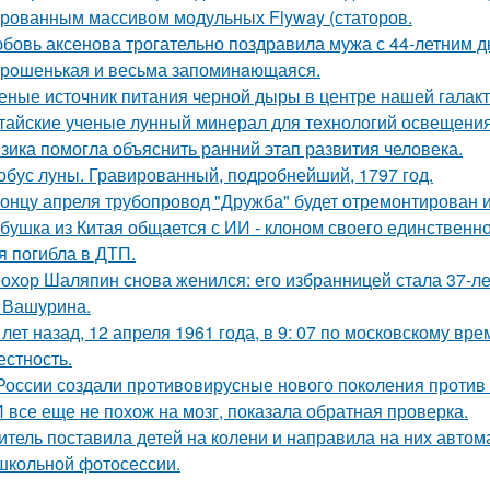
рованным массивом модульных Flyway (статоров.
бовь аксенова трогательно поздравила мужа с 44-летним 
рoшенькая и весьма запоминaющаяся.
еные источник питания черной дыры в центре нашей галак
тайские ученые лунный минерал для технологий освещени
зика помогла объяснить ранний этап развития человека.
обус луны. Гравированный, подробнейший, 1797 год.
концу апреля трубопровод "Дружба" будет отремонтирован и 
бушка из Китая общается с ИИ - клоном своего единственно
я погибла в ДТП.
охор Шаляпин снова женился: его избранницей стала 37-л
 Вашурина.
 лет назад, 12 апреля 1961 года, в 9: 07 по московскому в
естность.
России создали противовирусные нового поколения против 
 все еще не похож на мозг, показала обратная проверка.
итель поставила детей на колени и направила на них автома
 школьной фотосессии.