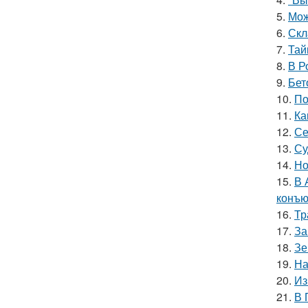
5.
Мож
6.
Скл
7.
Тай
8.
В Р
9.
Бет
10.
По
11.
Ка
12.
Се
13.
Су
14.
Но
15.
В 
конъю
16.
Тр
17.
За
18.
Зе
19.
На
20.
Из
21.
В 