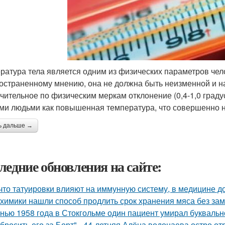
ратура тела является одним из физических параметров чел
остраненному мнению, она не должна быть неизменной и нах
чительное по физическим меркам отклонение (0,4-1,0 градус
ми людьми как повышенная температура, что совершенно 
ь дальше →
ледние обновления на сайте:
 что татуировки влияют на иммунную систему, в медицине д
химики нашли способ продлить срок хранения мяса без зам
нью 1958 года в Стокгольме один пациент умирал буквальн
бросить его за Борт" - 44-летняя Алёна водонаева остро о