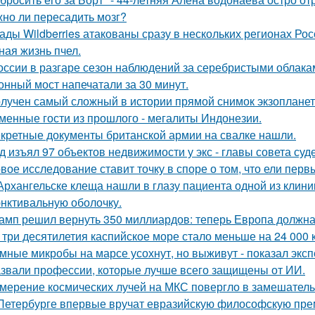
но ли пересадить мозг?
ады Wildberries атакованы сразу в нескольких регионах Рос
ная жизнь пчел.
оссии в разгаре сезон наблюдений за серебристыми облака
онный мост напечатали за 30 минут.
лучен самый сложный в истории прямой снимок экзопланет
менные гости из прошлого - мегалиты Индонезии.
кретные документы британской армии на свалке нашли.
д изъял 97 объектов недвижимости у экс - главы совета су
вое исследование ставит точку в споре о том, что ели пер
Архангельске клеща нашли в глазу пациента одной из клини
нктивальную оболочку.
амп решил вернуть 350 миллиардов: теперь Европа должна 
 три десятилетия каспийское море стало меньше на 24 000 
мные микробы на марсе усохнут, но выживут - показал экс
звали профессии, которые лучше всего защищены от ИИ.
мерение космических лучей на МКС повергло в замешатель
Петербурге впервые вручат евразийскую философскую пре