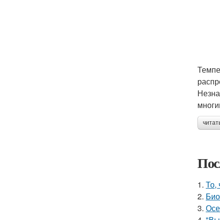
Темпе
распр
Незна
многи
читат
Пос
1.
То,
2.
Био
3.
Осе
4.
"Вы