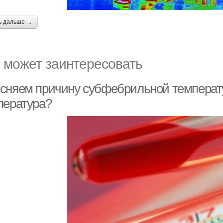
ь дальше →
 может заинтересовать
сняем причину субфебрильной температу
пература?