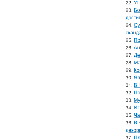
22.
Уг
23.
Бо
дости
24.
Су
сканд
25.
По
26.
Ан
27.
Де
28.
Ма
29.
Ко
30.
Яп
31.
В 
32.
По
33.
Му
34.
Ис
35.
Ча
36.
В 
дезор
37.
Пл