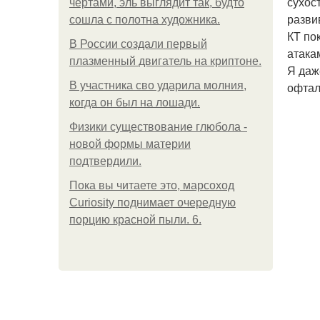
сухос
чертами, эль выглядит так, будто
разви
сошла с полотна художника.
КТ по
В России создали первый
атака
плазменный двигатель на криптоне.
Я даж
В участника сво ударила молния,
офтал
когда он был на лошади.
Физики существование глюбола -
новой формы материи
подтвердили.
Пока вы читаете это, марсоход
Curiosity поднимает очередную
порцию красной пыли. 6.