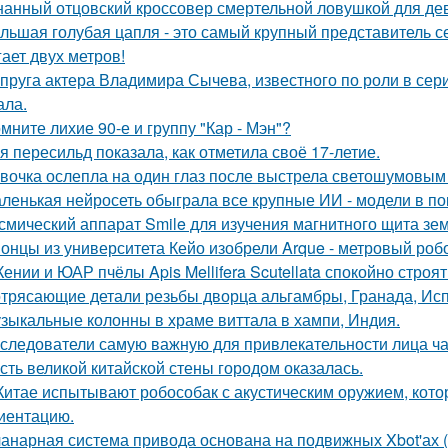
нанный отцовский кроссовер смертельной ловушкой для де
льшая голубая цапля - это самый крупный представитель с
гает двух метров!
пруга актера Владимира Сычева, известного по роли в сери
ала.
мните лихие 90-е и группу "Кар - Мэн"?
я пересильд показала, как отметила своё 17-летие.
вочка ослепла на один глаз после выстрела светошумовым
ленькая нейросеть обыграла все крупные ИИ - модели в пок
смический аппарат Smile для изучения магнитного щита зе
онцы из университета Кейо изобрели Arque - метровый робо
Кении и ЮАР пчёлы Apis Mellifera Scutellata спокойно строят
трясающие детали резьбы дворца альгамбры, Гранада, Ис
зыкальные колонны в храме виттала в хампи, Индия.
следователи самую важную для привлекательности лица ча
сть великой китайской стены городом оказалась.
Китае испытывают робособак с акустическим оружием, кот
иентацию.
анарная система привода основана на подвижных Xbot'ах (