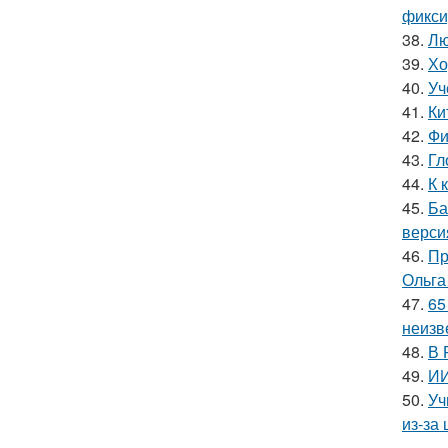
фикси
38.
Лю
39.
Хо
40.
Уч
41.
Ки
42.
Фи
43.
Гл
44.
К 
45.
Ба
верси
46.
Пр
Ольга
47.
65
неизв
48.
В 
49.
ИИ
50.
Уч
из-за