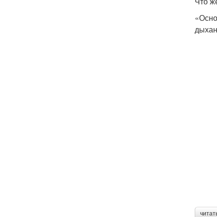
Что ж
«Осно
дыхан
читат