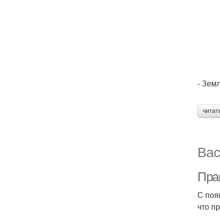
- Зем
читат
Вас
Пра
С поя
что п