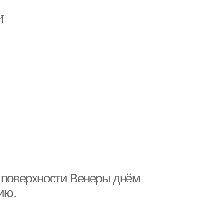
И
а поверхности Венеры днём
ию.