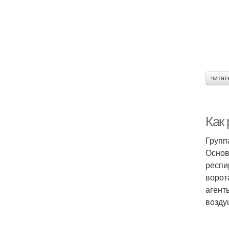
читат
Как
Групп
Основ
респи
ворот
агент
возду