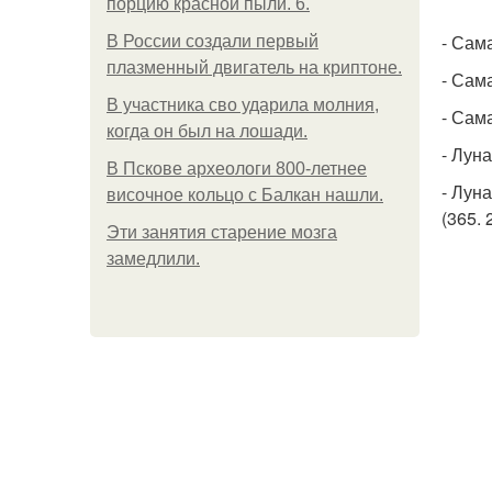
порцию красной пыли. 6.
- Сам
В России создали первый
плазменный двигатель на криптоне.
- Сам
В участника сво ударила молния,
- Сам
когда он был на лошади.
- Лун
В Пскове археологи 800-летнее
- Лун
височное кольцо с Балкан нашли.
(365. 
Эти занятия старение мозга
замедлили.