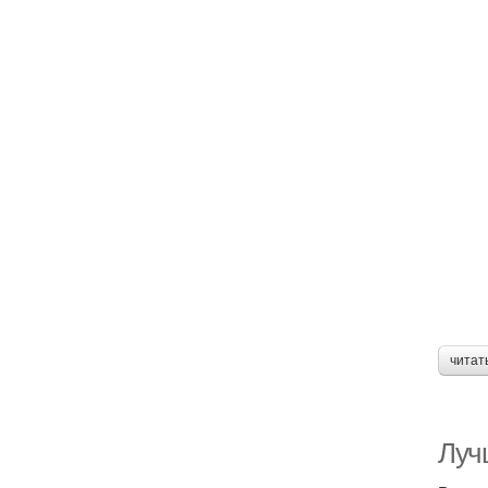
читат
Луч