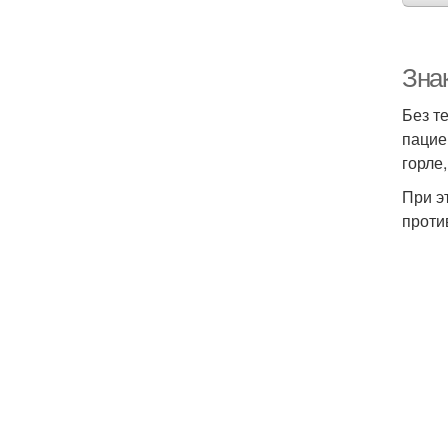
Зна
Без т
пацие
горле
При э
проти