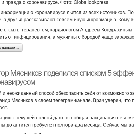
и правда о коронавирусе. Фото: Globallookpress
 информации о коронавирусе льется из всех источников. По 
е, а друзья рассказывают совсем иную информацию. Кому в
е с к.м.н., терапевтом, кардиологом Андреем Кондрахиным р
ить от инфицирования, а мужчины с бородой чаще заражаю
ь дальше →
тор Мясников поделился списком 5 эффек
онавирусом
 и неожиданный способ обезопасить себя от возможного 
андр Мясников в своем телеграм-канале. Врач уверен, что 
вят.
ацию с текущей волной даже всеобщая вакцинация не изме
ны до антител требуется полтора-два месяца. Сейчас мы в