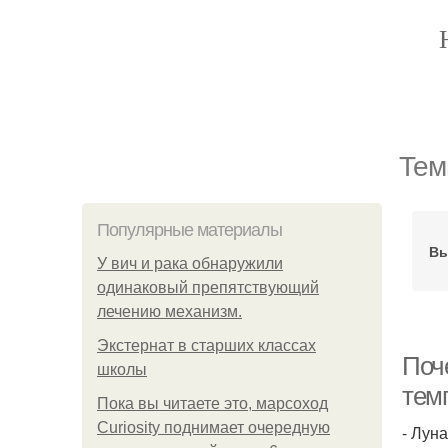
Тем
Популярные материалы
Вы
У вич и рака обнаружили
одинаковый препятствующий
лечению механизм.
Экстернат в старших классах
Поч
школы
темп
Пока вы читаете это, марсоход
Curiosity поднимает очередную
- Лун