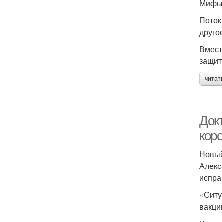
Мифы 
Поток
друго
Вмест
защит
читат
Док
кор
Новый
Алекс
испра
«Ситу
вакци