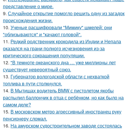
представление о мире.
9.
Случайное открытие помогло решить одну из загадок
происхождения жизни.
10.
Ученые расшифровали "Мимику" шмелей: они
"облизываются" и "качают головой".
11.
Редкий родственник крокодила из Индии и Непала
оказался на грани полного исчезновения из-за
критического сокращения популяции.
12.
"В темноте океанского дна … уже миллионы лет
существует невероятный союз.
13.
Губернатор вологодской области с нехваткой
топлива в пути столкнулся.
14.
В Мытищах водитель BMW с пистолетом якобы
распылил баллончик в отца с ребёнком, но как было на
самом деле?
15.
В московском метро агрессивный иностранец руку
пенсионеру сломал.
16.
На амурском судостроительном заводе состоялась