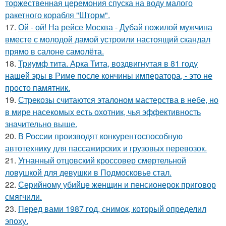
торжественная церемония спуска на воду малого
ракетного корабля "Шторм".
17.
Ой - ой! На рейсе Москва - Дубай пожилой мужчина
вместе с молодой дамой устроили настоящий скандал
прямо в салоне самолёта.
18.
Триумф тита. Арка Тита, воздвигнутая в 81 году
нашей эры в Риме после кончины императора, - это не
просто памятник.
19.
Стрекозы считаются эталоном мастерства в небе, но
в мире насекомых есть охотник, чья эффективность
значительно выше.
20.
В России производят конкурентоспособную
автотехнику для пассажирских и грузовых перевозок.
21.
Угнанный отцовский кроссовер смертельной
ловушкой для девушки в Подмосковье стал.
22.
Серийному убийце женщин и пенсионерок приговор
смягчили.
23.
Перед вами 1987 год, снимок, который определил
эпоху.