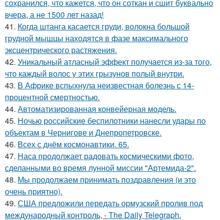
сохранился, что кажется, что он соткан и сшит буквально
вчера, а не 1500 лет назад!
41.
Когда штанга касается груди, волокна большой
грудной мышцы находятся в фазе максимального
эксцентрического растяжения.
42.
Уникальный атласный эффект получается из-за того,
что каждый волос у этих грызунов полый внутри.
43.
В Африке вспыхнула неизвестная болезнь с 14-
процентной смертностью.
44.
Автоматизированная конвейерная модель.
45.
Ночью российские беспилотники нанесли удары по
объектам в Чернигове и Днепропетровске.
46.
Всех с днём космонавтики. 65.
47.
Наса продолжает радовать космическими фото,
сделанными во время лунной миссии "Артемида-2".
48.
Мы продолжаем принимать поздравления (и это
очень приятно).
49.
США предложили передать ормузский пролив под
международный контроль, - The Daily Telegraph.