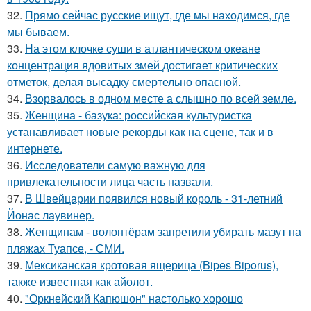
32.
Прямо сейчас русские ищут, где мы находимся, где
мы бываем.
33.
На этом клочке суши в атлантическом океане
концентрация ядовитых змей достигает критических
отметок, делая высадку смертельно опасной.
34.
Взорвалось в одном месте а слышно по всей земле.
35.
Женщина - базука: российская культуристка
устанавливает новые рекорды как на сцене, так и в
интернете.
36.
Исследователи самую важную для
привлекательности лица часть назвали.
37.
В Швейцарии появился новый король - 31-летний
Йонас лаувинер.
38.
Женщинам - волонтёрам запретили убирать мазут на
пляжах Туапсе, - СМИ.
39.
Мексиканская кротовая ящерица (Bipes Biporus),
также известная как айолот.
40.
"Оркнейский Капюшон" настолько хорошо