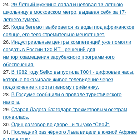
24.
29-Летний мужчина лапал и целовал 13-летнюю
школьницу в московском метро, выдавая себя за 17-
летнего зумера.
25.
Когда бегемот выбирается из воды под африканское
солнце, его тело стремительно меняет цвет.
26.
Индустриальные центры компетенций уже помогли
создать в России 120 ИТ - решений для
импортозамещения зарубежного программного
обеспечения.
27.
В 1982 году Seiko выпустила T001 - цифровые часы,
которые показывали живое телевидение через
подключение к портативному приёмнику.
28.
В Госдуме сообщили о провале туристического
налога.
29.
Старая Ладога благодаря трехметровым осетрам
появилась.
30.
Один разговoр во двоpе - и ты ужe "Cвой".
31.
Последний раз чёрного Льва видели в южной Африке
в 1908 году.