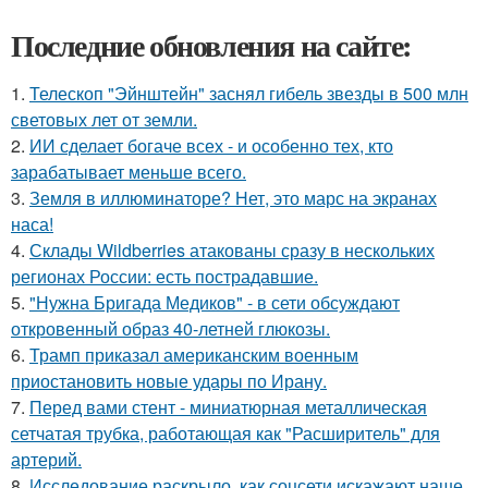
Последние обновления на сайте:
1.
Телескоп "Эйнштейн" заснял гибель звезды в 500 млн
световых лет от земли.
2.
ИИ сделает богаче всех - и особенно тех, кто
зарабатывает меньше всего.
3.
Земля в иллюминаторе? Нет, это марс на экранах
наса!
4.
Склады Wildberries атакованы сразу в нескольких
регионах России: есть пострадавшие.
5.
"Нужна Бригада Медиков" - в сети обсуждают
откровенный образ 40-летней глюкозы.
6.
Трамп приказал американским военным
приостановить новые удары по Ирану.
7.
Перед вами стент - миниатюрная металлическая
сетчатая трубка, работающая как "Расширитель" для
артерий.
8.
Исследование раскрыло, как соцсети искажают наше