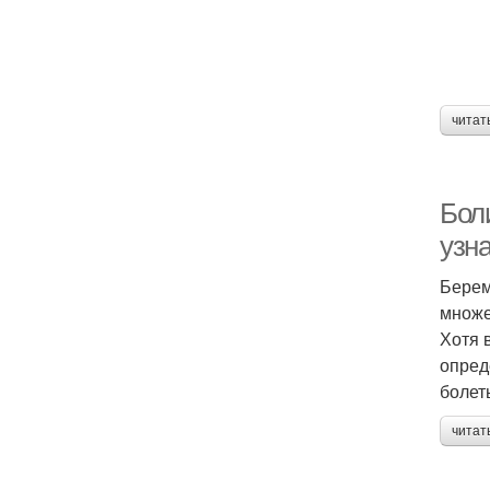
читат
Бол
узн
Берем
множе
Хотя 
опред
болет
читат