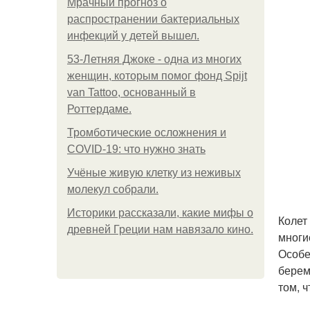
Мрачный прогноз о
распространении бактериальных
инфекций у детей вышел.
53-Летняя Джоке - одна из многих
женщин, которым помог фонд Spijt
van Tattoo, основанный в
Роттердаме.
Тромботические осложнения и
COVID-19: что нужно знать
Учёные живую клетку из неживых
молекул собрали.
Историки рассказали, какие мифы о
Колет
древней Греции нам навязало кино.
многи
Особе
берем
том, 