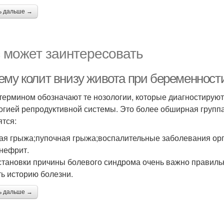
ь дальше →
 может заинтересовать
ему колит внизу живота при беременности
термином обозначают те нозологии, которые диагностируют
огией репродуктивной системы. Это более обширная группа
ятся:
ая грыжа;пупочная грыжа;воспалительные заболевания орга
нефрит.
становки причины болевого синдрома очень важно правильн
ть историю болезни.
ь дальше →