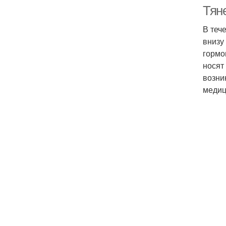
Тян
В теч
внизу
гормо
носят
возни
медиц