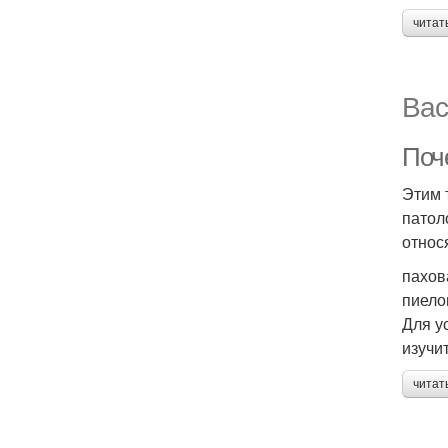
читат
Вас
Поч
Этим 
патол
относ
пахов
пиело
Для у
изучи
читат