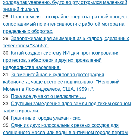
холода так уверенно, будто во рту открылся маленький
зимний филиал.
28.
Полет шмеля - это крайне энергозатратный процесс,
сопоставимый по интенсивности с работой мотора на
предельных оборотах.
29.
Завораживающая анимация из 5 кадров, сделанных
телескопом "Хаббл".
30.
Китай создает систему ИИ для прогнозирования
протестов, забастовок и других проявлений
недовольства населения.
31.
Знаменитейшая и культовая фотография
кабриолета, чаще всего её подписывают "Неловкий
Момент в Лос-анджелесе, США, 1959 г.".
32.
Пока все думают о целлюлите ….
33.
Спутники замедление ядра земли под тихим океаном
зафиксировали.
34.
Гранитные города улахан - сис.
35.
Один из двух колоссальных резных сосудов для
священного масла или воды в античном городе пергам