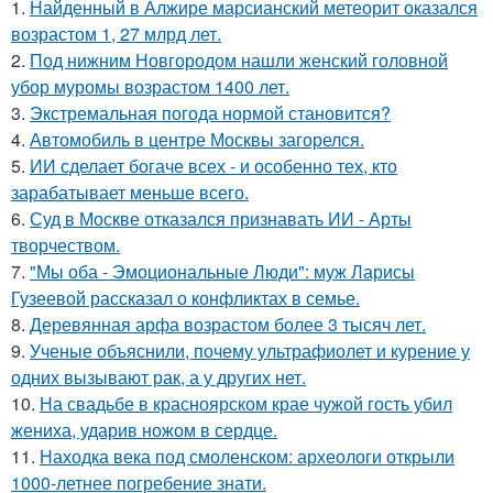
1.
Найденный в Алжире марсианский метеорит оказался
возрастом 1, 27 млрд лет.
2.
Под нижним Новгородом нашли женский головной
убор муромы возрастом 1400 лет.
3.
Экстремальная погода нормой становится?
4.
Автомобиль в центре Москвы загорелся.
5.
ИИ сделает богаче всех - и особенно тех, кто
зарабатывает меньше всего.
6.
Суд в Москве отказался признавать ИИ - Арты
творчеством.
7.
"Мы оба - Эмоциональные Люди": муж Ларисы
Гузеевой рассказал о конфликтах в семье.
8.
Деревянная арфа возрастом более 3 тысяч лет.
9.
Ученые объяснили, почему ультрафиолет и курение у
одних вызывают рак, а у других нет.
10.
На свадьбе в красноярском крае чужой гость убил
жениха, ударив ножом в сердце.
11.
Находка века под смоленском: археологи открыли
1000-летнее погребение знати.