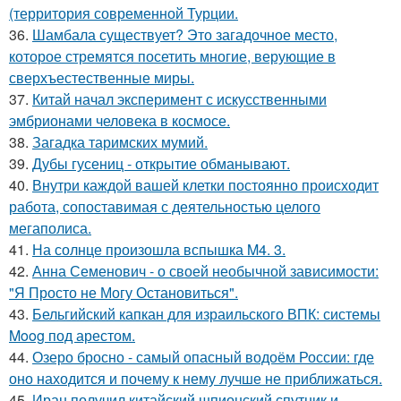
(территория современной Турции.
36.
Шамбала существует? Это загадочное место,
которое стремятся посетить многие, верующие в
сверхъестественные миры.
37.
Китай начал эксперимент с искусственными
эмбрионами человека в космосе.
38.
Загадка таримских мумий.
39.
Дубы гусениц - открытие обманывают.
40.
Внутри каждой вашей клетки постоянно происходит
работа, сопоставимая с деятельностью целого
мегаполиса.
41.
На солнце произошла вспышка M4. 3.
42.
Анна Семенович - о своей необычной зависимости:
"Я Просто не Могу Остановиться".
43.
Бельгийский капкан для израильского ВПК: системы
Moog под арестом.
44.
Озеро бросно - самый опасный водоём России: где
оно находится и почему к нему лучше не приближаться.
45.
Иран получил китайский шпионский спутник и