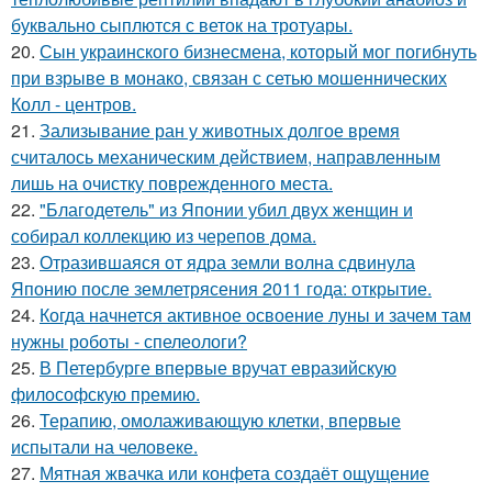
буквально сыплются с веток на тротуары.
20.
Сын украинского бизнесмена, который мог погибнуть
при взрыве в монако, связан с сетью мошеннических
Колл - центров.
21.
Зализывание ран у животных долгое время
считалось механическим действием, направленным
лишь на очистку поврежденного места.
22.
"Благодетель" из Японии убил двух женщин и
собирал коллекцию из черепов дома.
23.
Отразившаяся от ядра земли волна сдвинула
Японию после землетрясения 2011 года: открытие.
24.
Когда начнется активное освоение луны и зачем там
нужны роботы - спелеологи?
25.
В Петербурге впервые вручат евразийскую
философскую премию.
26.
Терапию, омолаживающую клетки, впервые
испытали на человеке.
27.
Мятная жвачка или конфета создаёт ощущение