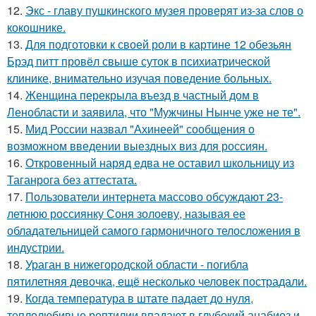
12.
Экс - главу пушкинского музея проверят из-за слов о
кокошнике.
13.
Для подготовки к своей роли в картине 12 обезьян
Брэд питт провёл свыше суток в психиатрической
клинике, внимательно изучая поведение больных.
14.
Женщина перекрыла въезд в частный дом в
Ленобласти и заявила, что "Мужчины Нынче уже не те".
15.
Мид России назвал "Ахинеей" сообщения о
возможном введении выездных виз для россиян.
16.
Откровенный наряд едва не оставил школьницу из
Таганрога без аттестата.
17.
Пользователи интернета массово обсуждают 23-
летнюю россиянку Соня золоеву, называя ее
обладательницей самого гармоничного телосложения в
индустрии.
18.
Ураган в нижегородской области - погибла
пятилетняя девочка, ещё несколько человек пострадали.
19.
Когда температура в штате падает до нуля,
теплолюбивые рептилии впадают в глубокий анабиоз и