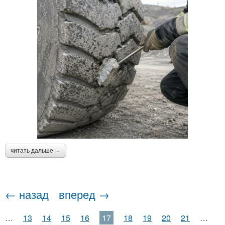
читать дальше →
← назад
вперед →
…
13
14
15
16
17
18
19
20
21
…