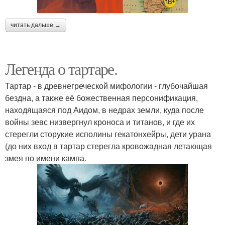
читать дальше →
Легенда о тартаре.
Тартар - в древнегреческой мифологии - глубочайшая
бездна, а также её божественная персонификация,
находящаяся под Аидом, в недрах земли, куда после
войны зевс низвергнул кроноса и титанов, и где их
стерегли сторукие исполины гекатонхейры, дети урана
(до них вход в тартар стерегла кровожадная летающая
змея по имени кампа.