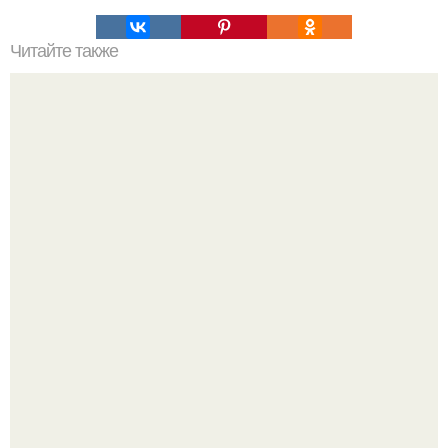
Читайте также
Японцы Hayabusa2 на изучение нового астероида
отправят.