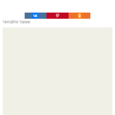
Читайте также
Гора Бойко. Крымская шамбала - гора бойко.