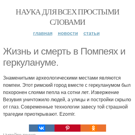
НАУКА ДЛЯ ВСЕХ ПРОСТЫМИ
СЛОВАМИ
главная
новости
статьи
Жизнь и смерть в Помпеях и
геркулануме.
Знаменитыми археологическими местами являются
помпеи. Этот римский город вместе с геркуланумом был
похоронен слоями пепла на сотни лет. Извержение
Везувия уничтожило людей, а улицы и постройки скрыло
от глаз. Современные технологии завесу той страшной
трагедии приоткрывают. Ezomir.