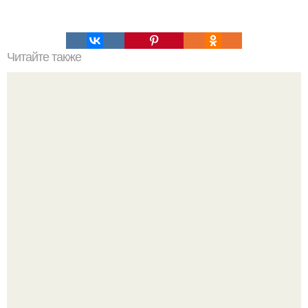
Читайте также
Рукопись Сибиу и многоступенчатые ракеты 16 века.