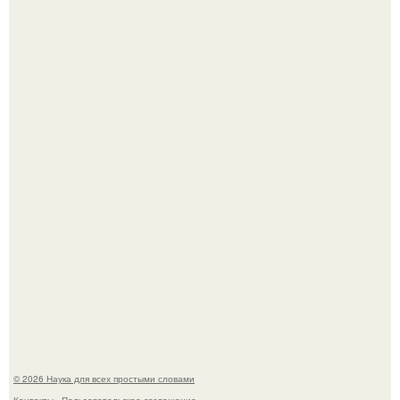
Высокая, стройная, с фарфоровой кожей и тонкими
аристократичными чертами, эль выглядит так, будто
сошла с полотна художника.
В участника сво ударила молния, когда он был на
лошади.
© 2026 Наука для всех простыми словами