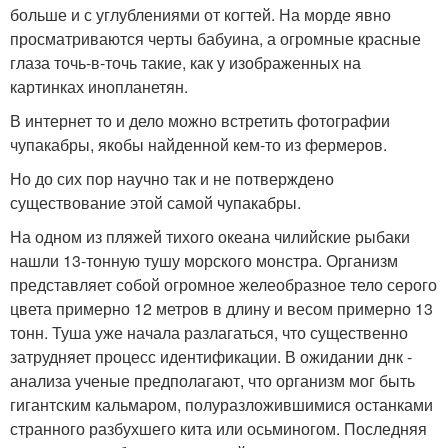
больше и с углублениями от когтей. На морде явно
просматриваются черты бабуина, а огромные красные
глаза точь-в-точь такие, как у изображенных на
картинках инопланетян.
В интернет то и дело можно встретить фотографии
чупакабры, якобы найденной кем-то из фермеров.
Но до сих пор научно так и не потверждено
существование этой самой чупакабры.
На одном из пляжей тихого океана чилийские рыбаки
нашли 13-тонную тушу морского монстра. Организм
представляет собой огромное желеобразное тело серого
цвета примерно 12 метров в длину и весом примерно 13
тонн. Туша уже начала разлагаться, что существенно
затрудняет процесс идентификации. В ожидании днк -
анализа ученые предполагают, что организм мог быть
гигантским кальмаром, полуразложившимися останками
странного разбухшего кита или осьминогом. Последняя