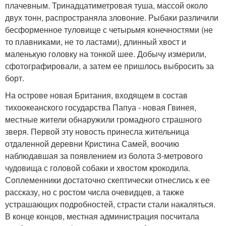
плачевным. Тринадцатиметровая туша, массой около
двух тонн, распространяла зловоние. Рыбаки различили
бесформенное туловище с четырьмя конечностями (не
то плавниками, не то ластами), длинный хвост и
маленькую головку на тонкой шее. Добычу измерили,
сфотографировали, а затем ее пришлось выбросить за
борт.
На острове новая Британия, входящем в состав
тихоокеанского государства Папуа - новая Гвинея,
местные жители обнаружили громадного страшного
зверя. Первой эту новость принесла жительница
отдаленной деревни Кристина Самей, воочию
наблюдавшая за появлением из болота 3-метрового
чудовища с головой собаки и хвостом крокодила.
Соплеменники достаточно скептически отнеслись к ее
рассказу, но с ростом числа очевидцев, а также
устрашающих подробностей, страсти стали накаляться.
В конце концов, местная администрация посчитала