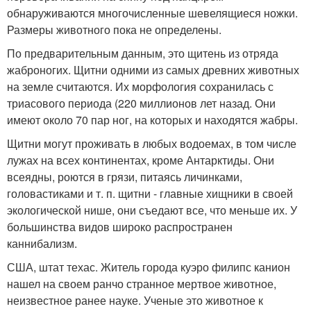
обнаруживаются многочисленные шевелящиеся ножки.
Размеры животного пока не определены.
По предварительным данным, это щитень из отряда
жаброногих. Щитни одними из самых древних животных
на земле считаются. Их морфология сохранилась с
триасового периода (220 миллионов лет назад. Они
имеют около 70 пар ног, на которых и находятся жабры.
Щитни могут проживать в любых водоемах, в том числе
лужах на всех континентах, кроме Антарктиды. Они
всеядны, роются в грязи, питаясь личинками,
головастиками и т. п. щитни - главные хищники в своей
экологической нише, они съедают все, что меньше их. У
большинства видов широко распространен
каннибализм.
США, штат техас. Житель города куэро филипс канион
нашел на своем ранчо странное мертвое животное,
неизвестное ранее науке. Ученые это животное к