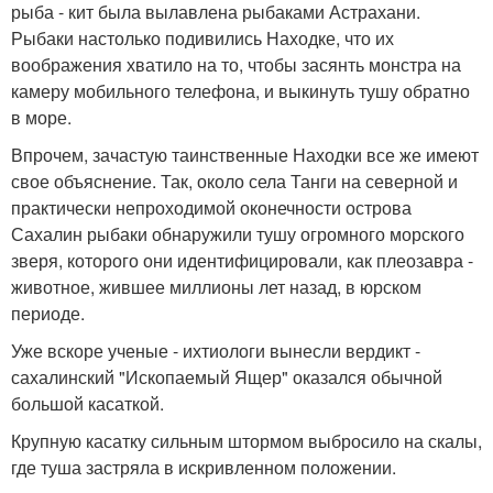
рыба - кит была вылавлена рыбаками Астрахани.
Рыбаки настолько подивились Находке, что их
воображения хватило на то, чтобы засянть монстра на
камеру мобильного телефона, и выкинуть тушу обратно
в море.
Впрочем, зачастую таинственные Находки все же имеют
свое объяснение. Так, около села Танги на северной и
практически непроходимой оконечности острова
Сахалин рыбаки обнаружили тушу огромного морского
зверя, которого они идентифицировали, как плеозавра -
животное, жившее миллионы лет назад, в юрском
периоде.
Уже вскоре ученые - ихтиологи вынесли вердикт -
сахалинский "Ископаемый Ящер" оказался обычной
большой касаткой.
Крупную касатку сильным штормом выбросило на скалы,
где туша застряла в искривленном положении.