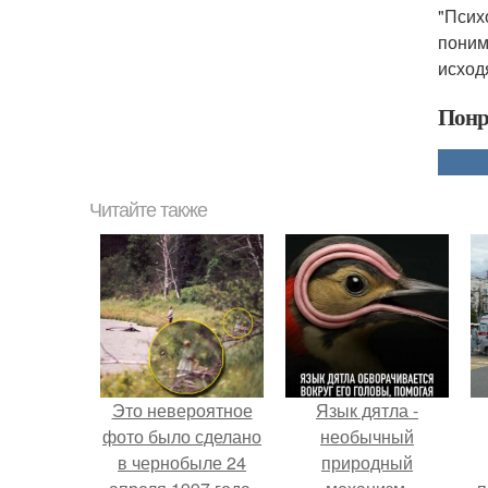
"Псих
поним
исход
Понр
Читайте также
Это невероятное
Язык дятла -
фото было сделано
необычный
в чернобыле 24
природный