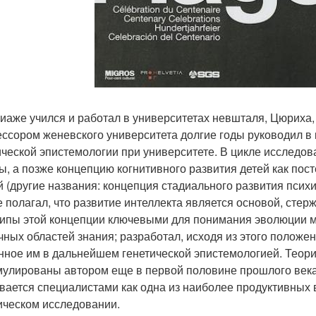
иаже учился и работал в университетах невшталя, Цюриха
ссором женевского университета долгие годы руководил в
ической эпистемологии при университете. В цикле исследов
ы, а позже концепцию когнитивного развития детей как пос
й (другие названия: концепция стадиального развития псих
 полагал, что развитие интеллекта является основой, стер
ипы этой концепции ключевыми для понимания эволюции м
чных областей знания; разработал, исходя из этого положе
нное им в дальнейшем генетической эпистемологией. Теори
улированы автором еще в первой половине прошлого века,
вается специалистами как одна из наиболее продуктивных 
ическом исследовании.