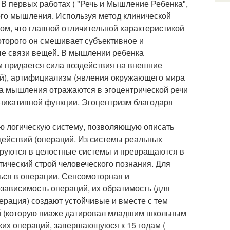
В первых работах ( "Речь и Мышление Ребенка",
ого мышления. Используя метод клинической
ом, что главной отличительной характеристикой
которого он смешивает субъективное и
ые связи вещей. В мышлении ребенка
ам придается сила воздействия на внешние
ей), артифициализм (явления окружающего мира
ва мышления отражаются в эгоцентрической речи
никативной функции. Эгоцентризм благодаря
ую логическую систему, позволяющую описать
ействий (операций. Из системы реальных
ируются в целостные системы и превращаются в
тический строй человеческого познания. Для
ься в операции. Сенсомоторная и
ависимость операций, их обратимость (для
рация) создают устойчивые и вместе с тем
ий (которую пиаже датировал младшим школьным
ких операций, завершающуюся к 15 годам (