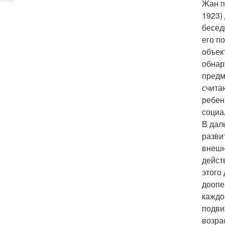
Жан п
1923)
бесед
его п
объек
обнар
предм
счита
ребен
социа
В дал
разви
внешн
дейст
этого
доопе
каждо
подви
возра