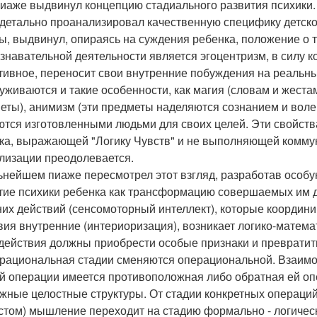
иаже выдвинул концепцию стадиального развития психики. 
 детально проанализировал качественную специфику детск
ы, выдвинул, опираясь на суждения ребенка, положение о т
ознавательной деятельности является эгоцентризм, в силу 
тивное, переносит свои внутренние побуждения на реальн
уживаются и такие особенности, как магия (словам и жест
еты), анимизм (эти предметы наделяются сознанием и вол
ются изготовленными людьми для своих целей. Эти свойст
ка, выражающей "Логику Чувств" и не выполняющей комму
лизации преодолевается.
ьнейшем пиаже пересмотрел этот взгляд, разработав особ
тие психики ребенка как трансформацию совершаемых им д
их действий (сенсомоторный интеллект), которые координ
вия внутренние (интериоризация), возникает логико-матема
 действия должны приобрести особые признаки и превратит
рациональная стадии сменяются операциональной. Взаимоз
й операции имеется противоположная либо обратная ей опе
жные целостные структуры. От стадии конкретных операц
стом) мышление переходит на стадию формально - логичес