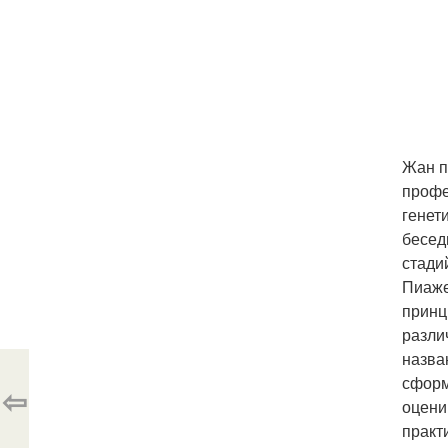
Жан п
профе
генет
бесед
стади
Пиаже
принц
разли
назва
сформ
⇦
оцени
практ