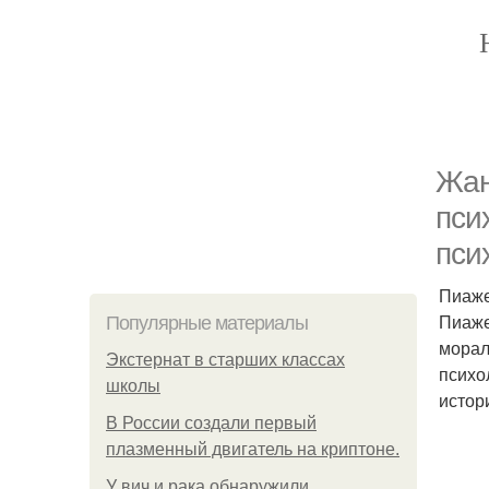
Жан
пси
пси
Пиаже
Пиаже
Популярные материалы
морал
Экстернат в старших классах
психо
школы
истор
В России создали первый
плазменный двигатель на криптоне.
У вич и рака обнаружили