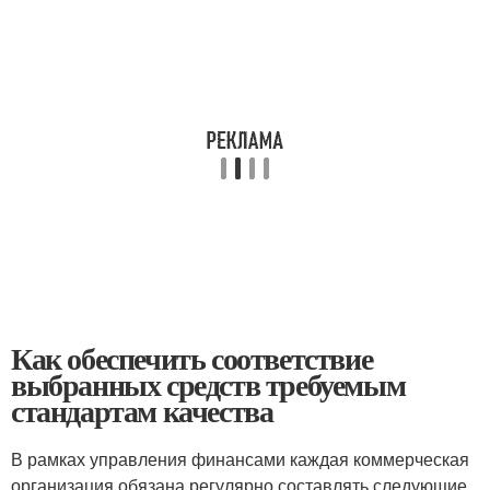
Как обеспечить соответствие
выбранных средств требуемым
стандартам качества
В рамках управления финансами каждая коммерческая
организация обязана регулярно составлять следующие