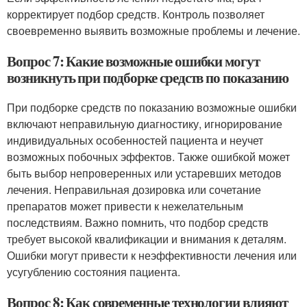
корректирует подбор средств. Контроль позволяет
своевременно выявить возможные проблемы и лечение.
Вопрос 7: Какие возможные ошибки могут
возникнуть при подборке средств по показанию
При подборке средств по показанию возможные ошибки
включают неправильную диагностику, игнорирование
индивидуальных особенностей пациента и неучет
возможных побочных эффектов. Также ошибкой может
быть выбор непроверенных или устаревших методов
лечения. Неправильная дозировка или сочетание
препаратов может привести к нежелательным
последствиям. Важно помнить, что подбор средств
требует высокой квалификации и внимания к деталям.
Ошибки могут привести к неэффективности лечения или
усугублению состояния пациента.
Вопрос 8: Как современные технологии влияют