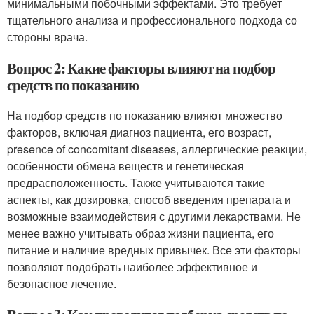
минимальными побочными эффектами. Это требует
тщательного анализа и профессионального подхода со
стороны врача.
Вопрос 2: Какие факторы влияют на подбор
средств по показанию
На подбор средств по показанию влияют множество
факторов, включая диагноз пациента, его возраст,
presence of concomitant diseases, аллергические реакции,
особенности обмена веществ и генетическая
предрасположенность. Также учитываются такие
аспекты, как дозировка, способ введения препарата и
возможные взаимодействия с другими лекарствами. Не
менее важно учитывать образ жизни пациента, его
питание и наличие вредных привычек. Все эти факторы
позволяют подобрать наиболее эффективное и
безопасное лечение.