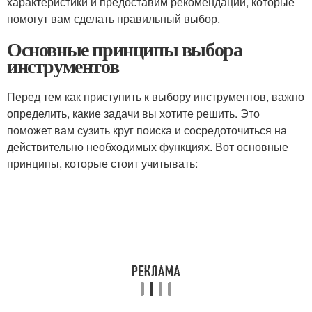
характеристики и предоставим рекомендации, которые
помогут вам сделать правильный выбор.
Основные принципы выбора
инструментов
Перед тем как приступить к выбору инструментов, важно
определить, какие задачи вы хотите решить. Это
поможет вам сузить круг поиска и сосредоточиться на
действительно необходимых функциях. Вот основные
принципы, которые стоит учитывать: