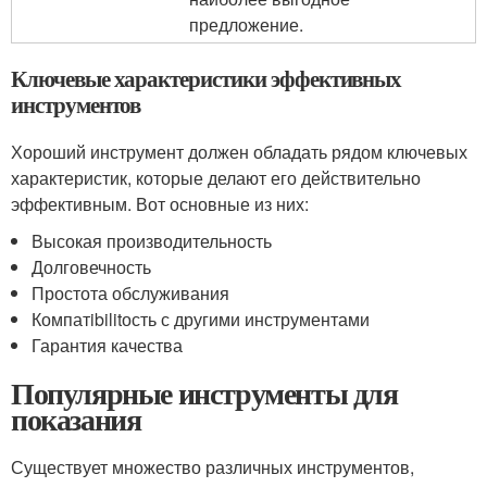
предложение.
Ключевые характеристики эффективных
инструментов
Хороший инструмент должен обладать рядом ключевых
характеристик, которые делают его действительно
эффективным. Вот основные из них:
Высокая производительность
Долговечность
Простота обслуживания
Компатibilitость с другими инструментами
Гарантия качества
Популярные инструменты для
показания
Существует множество различных инструментов,