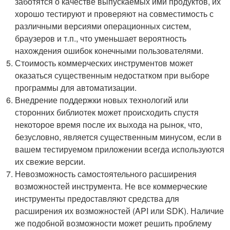
заботятся о качестве выпускаемых ими продуктов, их
хорошо тестируют и проверяют на совместимость с
различными версиями операционных систем,
браузеров и т.п., что уменьшает вероятность
нахождения ошибок конечными пользователями.
Стоимость коммерческих инструментов может
оказаться существенным недостатком при выборе
программы для автоматизации.
Внедрение поддержки новых технологий или
сторонних библиотек может происходить спустя
некоторое время после их выхода на рынок, что,
безусловно, является существенным минусом, если в
вашем тестируемом приложении всегда используются
их свежие версии.
Невозможность самостоятельного расширения
возможностей инструмента. Не все коммерческие
инструменты предоставляют средства для
расширения их возможностей (API или SDK). Наличие
же подобной возможности может решить проблему