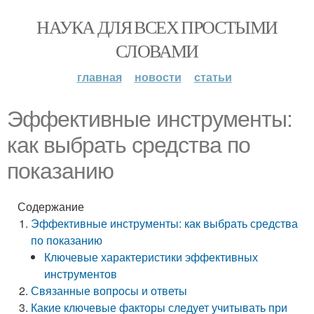
НАУКА ДЛЯ ВСЕХ ПРОСТЫМИ
СЛОВАМИ
главная
новости
статьи
Эффективные инструменты:
как выбрать средства по
показанию
Содержание
Эффективные инструменты: как выбрать средства
по показанию
Ключевые характеристики эффективных
инструментов
Связанные вопросы и ответы
Какие ключевые факторы следует учитывать при