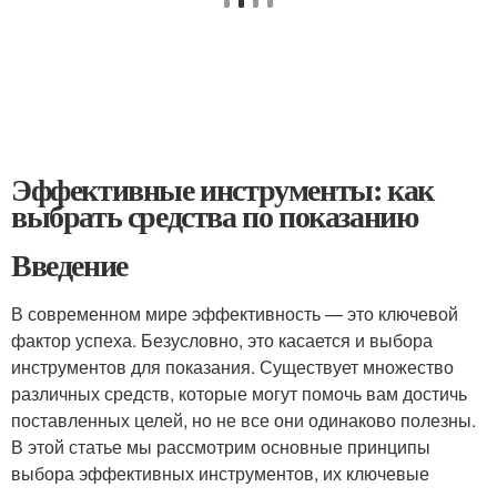
Эффективные инструменты: как
выбрать средства по показанию
Введение
В современном мире эффективность — это ключевой
фактор успеха. Безусловно, это касается и выбора
инструментов для показания. Существует множество
различных средств, которые могут помочь вам достичь
поставленных целей, но не все они одинаково полезны.
В этой статье мы рассмотрим основные принципы
выбора эффективных инструментов, их ключевые