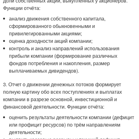
доли собственных акций, выкупленных у акционеров.
Функции отчёта:
анализ движения собственного капитала,
сформированного обыкновенными и
привилегированными акциями;
оценка доходности акций компании;
контроль и анализ направлений использования
прибыли компании (формирование различных
фондов потребления и накопления, размер
выплачиваемых дивидендов).
3. Отчет о движении денежных потоков формирует
полную картину обо всех поступлениях и выплатах
компании в разрезе основной, инвестиционной и
финансовой деятельности. Функции отчёта:
оценить результаты деятельности компании (дефицит
или профицит ресурсов) по трём направлениям
деятельности;