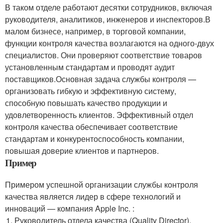
В таком отделе работают десятки сотрудников, включая
руководителя, аналитиков, инженеров и инспекторов.В
малом бизнесе, например, в торговой компании,
функции контроля качества возлагаются на одного-двух
специалистов. Они проверяют соответствие товаров
установленным стандартам и проводят аудит
поставщиков.Основная задача службы контроля —
организовать гибкую и эффективную систему,
способную повышать качество продукции и
удовлетворенность клиентов. Эффективный отдел
контроля качества обеспечивает соответствие
стандартам и конкурентоспособность компании,
повышая доверие клиентов и партнеров.
Пример
Примером успешной организации службы контроля
качества является лидер в сфере технологий и
инноваций — компания Apple Inc. :
Руководитель отдела качества (Quality Director).