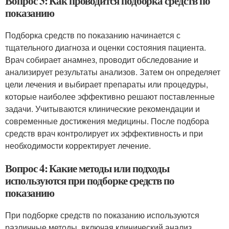
Вопрос 3: Как проводится подборка средств по
показанию
Подборка средств по показанию начинается с
тщательного диагноза и оценки состояния пациента.
Врач собирает анамнез, проводит обследование и
анализирует результаты анализов. Затем он определяет
цели лечения и выбирает препараты или процедуры,
которые наиболее эффективно решают поставленные
задачи. Учитываются клинические рекомендации и
современные достижения медицины. После подбора
средств врач контролирует их эффективность и при
необходимости корректирует лечение.
Вопрос 4: Какие методы или подходы
используются при подборке средств по
показанию
При подборке средств по показанию используются
различные методы, включая клинический анализ,