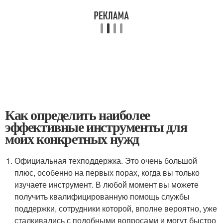
Как определить наиболее
эффективные инструменты для
моих конкретных нужд
Официальная техподдержка. Это очень большой
плюс, особенно на первых порах, когда вы только
изучаете инструмент. В любой момент вы можете
получить квалифицированную помощь службы
поддержки, сотрудники которой, вполне вероятно, уже
сталкивались с подобными вопросами и могут быстро