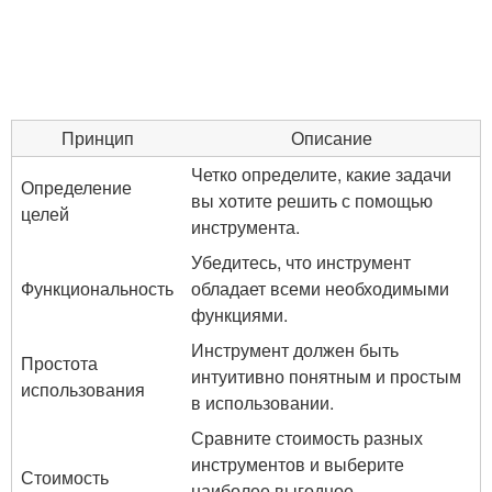
Принцип
Описание
Четко определите, какие задачи
Определение
вы хотите решить с помощью
целей
инструмента.
Убедитесь, что инструмент
Функциональность
обладает всеми необходимыми
функциями.
Инструмент должен быть
Простота
интуитивно понятным и простым
использования
в использовании.
Сравните стоимость разных
инструментов и выберите
Стоимость
наиболее выгодное