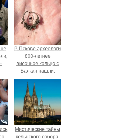
 не
В Пскове археологи
оли,
800-летнее
-
височное кольцо с
Балкан нашли.
ись
Мистические тайны
со
кельнского собора.