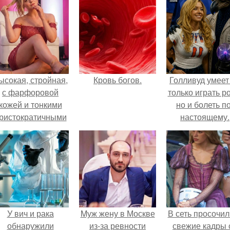
ысокая, стройная,
Кровь богов.
Голливуд умеет
с фарфоровой
только играть р
кожей и тонкими
но и болеть по
ристократичными
настоящему.
чертами, эль
ыглядит так, будто
сошла с полотна
художника.
У вич и рака
Mуж жену в Москве
В сеть просочил
обнаружили
из-за ревности
свежие кадры 