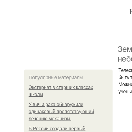
Зем
неб
Телес
быть 
Популярные материалы
Можно
Экстернат в старших классах
учены
школы
У вич и рака обнаружили
одинаковый препятствующий
лечению механизм.
В России создали первый