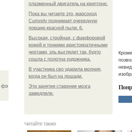
плазменный двигатель на криптоне.
Пока вы читаете это, марсоход
Curiosity поднимает очередную
порцию красной пыли. 6.
Высокая, стройная, с фарфоровой
кожей и тонкими аристократичными
Кроме
чертами, эль выглядит так, будто
позво
сошла с полотна художника.
невид
В участника сво ударила молния,
изобр
когда он был на лошади.
⇦
Понр
Эти занятия старение мозга
замедлили.
Читайте также