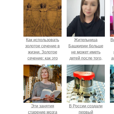
Как использовать
Жительница
В
золотое сечение в
Башкирии больше
жизни. Золотое
не может иметь
сечение: как это
детей после того,
а
работает.
как медики сделали
ей аборт на шестом
в
месяце
беременности и
оставили в матке
плаценту.
Эти занятия
В России создали
старение мозга
первый