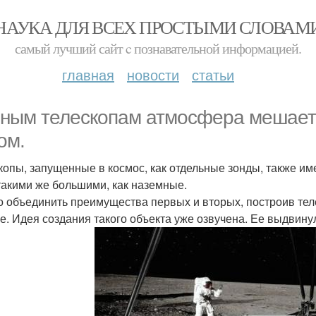
НАУКА ДЛЯ ВСЕХ ПРОСТЫМИ СЛОВАМ
самый лучший сайт c познавательной информацией.
главная
новости
статьи
ным телескопам атмосфера мешает 
ом.
копы, запущенные в космос, как отдельные зонды, также им
такими же большими, как наземные.
 объединить преимущества первых и вторых, построив теле
е. Идея создания такого объекта уже озвучена. Ее выдвину