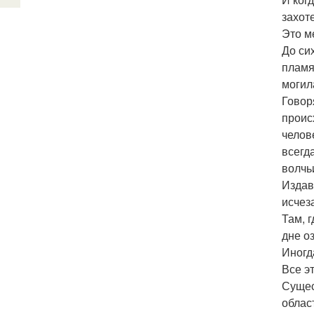
захот
Это ме
До си
пламя
могил
Говор
проис
челов
всегд
волчь
Издав
исчез
Там, 
дне о
Иногд
Все э
Сущес
облас