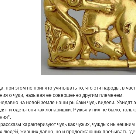
а, при этом не принято учитывать то, что эти народы, в ча
ния о чуди, называя ее совершенно другим племенем.
недавно на новой земле наши рыбаки чудь видели. Увидят э
дят и одеты они как лопаришки. Ружья у них не было, толь
ния".
 рассказы характеризуют чудь как чужих, чуждых нынешним 
х людей, живших давно, но и продолжающих пребывать где-