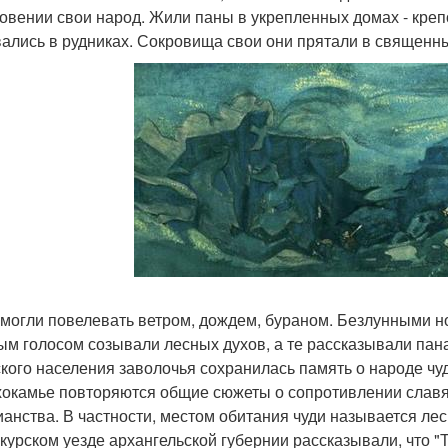
овении свои народ. Жили паны в укрепленных домах - креп
ались в рудниках. Сокровища свои они прятали в священны
могли повелевать ветром, дождем, бураном. Безлунными но
ым голосом созывали лесных духов, а те рассказывали пан
ского населения заволочья сохранилась память о народе чу
хокамье повторяются общие сюжеты о сопротивлении слав
ианства. В частности, местом обитания чуди называется лес
курском уезде архангельской губернии рассказывали, что