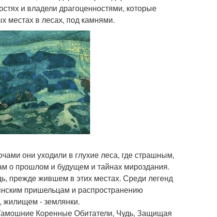
остях и владели драгоценностями, которые
х местах в лесах, под камнями.
чами они уходили в глухие леса, где страшным,
ам о прошлом и будущем и тайнах мироздания.
дь, прежде жившем в этих местах. Среди легенд
янским пришельцам и распространению
, жилищем - землянки.
 "Тамошние Коренные Обитатели, Чудь, Защищая