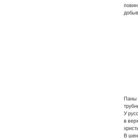
повин
добыв
Паны 
трубн
У рус
в вер
христ
В шен