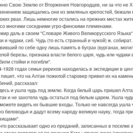
нно Свою Землю от Вторжения Новгородцев, ни за что не 
венением защищались они из земляных крепостей, бежали 
боких рвах. Лишь немногие остались на прежних местах жите
 со многими соседними угро-финскими племенами.
мир даль в своем "Словаре Живого Великорусского Языка"
и и чудаки, сиб. Чудь (то есть странный и чужой) ж. собира
авивший по себе одну лишь память в буграх (курганах, моги
елой березы, признака власти белого царя, чудь или чудаки
били стойки и погибли".
4-1928 годах семья рерихов находилась в экспедиции в цен
 пишет, что на Алтае пожилой старовер привел их на камен
бений, рассказал:
здесь и ушла чудь под землю. Когда белый царь пришел Алта
 так и не захотела чудь остаться под белым царем. Ушла чу
можете видеть их бывшие входы. Только не навсегда ушла ч
из беловодья и дадут всему народу великую науку, тогда пр
вищами".
 что рассказывает одно из преданий, записанных в поселке
да стали появляться по течению Камы другие люди (христиане