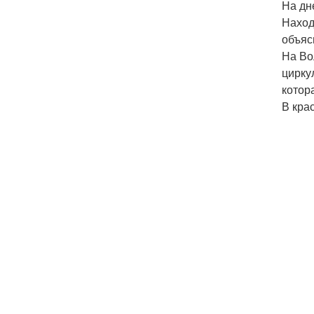
На дн
Наход
объяс
На Во
цирку
котор
В кра