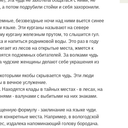
 а потом подрубили стойки и себя захоронили.
темные, беззвездные ночи над ними вьется синее
м языке. Эти курганы называют на севере
ому кургану железным прутом, то слышится гул.
ха и напиться родниковой воды. Это раз в году
егает из лесов на открытые места, жмется к
оятся подземных обитателей. За волками чудь
м, а чудские женщины делают себе украшения из
которыми якобы скрывается чудь. Эти люди
ы в вечное услужение.
 Находятся клады в тайных местах - в лесах, на
мнями - валунами с выбитыми на них знаками.
ященную формулу - заклинание на языке чуди.
я конкретные места. Например, в вологодской
тес, издалека напоминающий голову бородача.