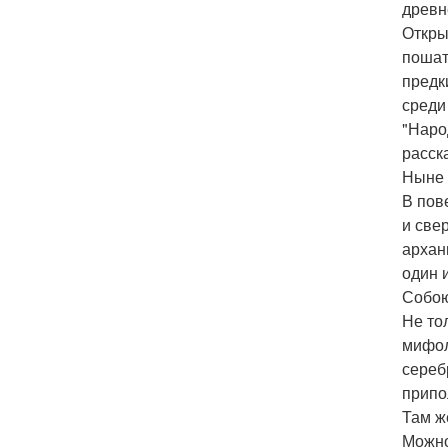
древн
Откры
пошат
предк
среди
"Наро
расск
Ныне 
В пов
и све
архан
один 
Собою
Не то
мифол
сереб
припо
Там ж
Можно