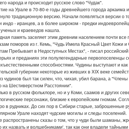
его народа и происходит русское слово "Чудак".
тие на Урале в 70-80-е годы древнейшего города аркаима 
нуло традиционную версию. Начали появляться версии о том,
и индо - иранцев, а в более широком - предки индоевропей
 ученых и краеведов нашла.
дная память заселяет этим древним населением почти все 
азам поморов из г. Кемь, "Чудь Имела Красный Цвет Кожи 
там Пребывает в Недоступных Местах", - писал российский
ерьях и преданиях эти полулегендарные первопоселенцы 
рхъестественными способностями. Чудины выступают и как б
гельской губернии некоторые из живших в XIX веке семейст
из чудинов был так силен, что, чихая, убил барана, а "Чле
 на Шестиверстном Расстоянии".
лько в русском фольклоре, но и у Коми, саамов и других с
огические персонажи, близкие к европейским гномам. Согл
ро в рудниках. До сих пор в Сибири старые, заброшенные р
лярном Урале находят чудские могилы и следы поселений.
е распространены сказы о том, что у чуди были шаманы, ж
 их назвать и волшебниками', так как они владели тайным