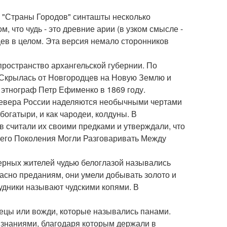
и "Страны Городов" синташты несколько
 что чудь - это древние арии (в узком смысле -
цев в целом. Эта версия немало сторонников
пространство архангельской губернии. По
и Скрылась от Новгородцев на Новую Землю и
 этнограф Петр Ефименко в 1869 году.
севера России наделяются необычными чертами
огатыри, и как чародеи, колдуны. В
в считали их своими предками и утверждали, что
ны его Поколения Могли Разговаривать Между
еверных жителей чудью белоглазой назывались
асно преданиям, они умели добывать золото и
удники называют чудскими копями. В
рецы или вожди, которые назывались панами.
и знаниями, благодаря которым держали в