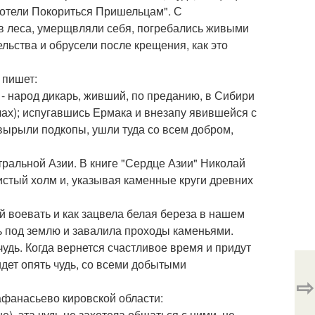
Хотели Покориться Пришельцам". С
в леса, умерщвляли себя, погребались живыми
льства и обрусели после крещения, как это
 пишет:
т. - народ дикарь, живший, по преданию, в Сибири
лах); испугавшись Ермака и внезапу явившейся с
 вырыли подкопы, ушли туда со всем добром,
тральной Азии. В книге "Сердце Азии" Николай
истый холм и, указывая каменные круги древних
й воевать и как зацвела белая береза в нашем
дь под землю и завалила проходы каменьями.
удь. Когда вернется счастливое время и придут
идет опять чудь, со всеми добытыми
⇨
 афанасьево кировской области:
), эта чудь не захотела общаться с ними, не