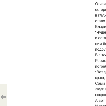
Отчая
остер
в глу
стало
Влади
"Чудак
и ост
ним б
подру
В 192
Рерих
погре
"Вот 
краю,
Сами 
люди 
⇦
сокро
А вот
И ког