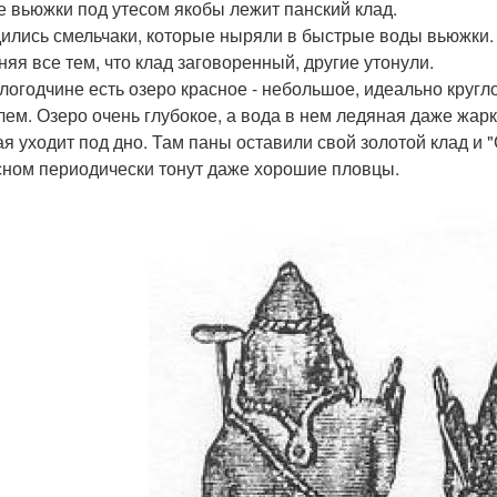
е вьюжки под утесом якобы лежит панский клад.
ились смельчаки, которые ныряли в быстрые воды вьюжки.
няя все тем, что клад заговоренный, другие утонули.
логодчине есть озеро красное - небольшое, идеально круглое
лем. Озеро очень глубокое, а вода в нем ледяная даже жарк
ая уходит под дно. Там паны оставили свой золотой клад 
сном периодически тонут даже хорошие пловцы.