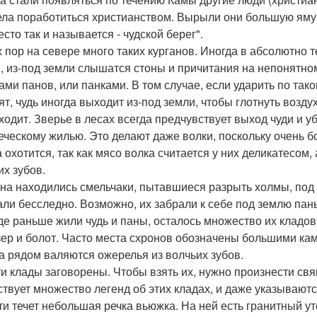
ела поработиться христианством. Вырыли они большую яму,
сто так и называется - чудской берег".
х пор на севере много таких курганов. Иногда в абсолютно 
, из-под земли слышатся стоны и причитания на непонятно
ами панов, или панками. В том случае, если ударить по так
ят, чудь иногда выходит из-под земли, чтобы глотнуть возду
ходит. Зверье в лесах всегда предчувствует выход чуди и уб
еческому жилью. Это делают даже волки, поскольку очень б
а охотится, так как мясо волка считается у них деликатесо
их зубов.
на находились смельчаки, пытавшиеся разрыть холмы, под 
али бесследно. Возможно, их забрали к себе под землю пан
где раньше жили чудь и паны, осталось множество их кладов.
зер и болот. Часто места схронов обозначены большими ка
а рядом валяются ожерелья из волчьих зубов.
ти клады заговорены. Чтобы взять их, нужно произнести св
твует множество легенд об этих кладах, и даже указываютс
ти течет небольшая речка вьюжка. На ней есть гранитный у