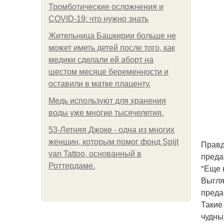
Тромботические осложнения и
COVID-19: что нужно знать
Жительница Башкирии больше не
может иметь детей после того, как
медики сделали ей аборт на
шестом месяце беременности и
оставили в матке плаценту.
Медь используют для хранения
воды уже многие тысячелетия.
53-Летняя Джоке - одна из многих
женщин, которым помог фонд Spijt
Правд
van Tattoo, основанный в
преда
Роттердаме.
"Еще 
Выгля
преда
Такие
чудны