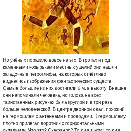
Но учёных поразило вовсе не это. В гротах и под
каменными козырьками местных ущелий они нашли
загадочные петроглифы, на которых отчётливо
виднелись изображения фантастических существ.
Самые большие из них достигали 6 м. в высоту. Внешне
они напоминали человека, но голова на всех
таинственных рисунках была круглой и в три раза
больше человеческой. В центре двойной овал, похожий
на гермошлем с антеннами и проводами. К гермошлему
плотно прилегал воротник с горизонтальными
складками. Что это? Скафандр? То ли в шутку, то ли в