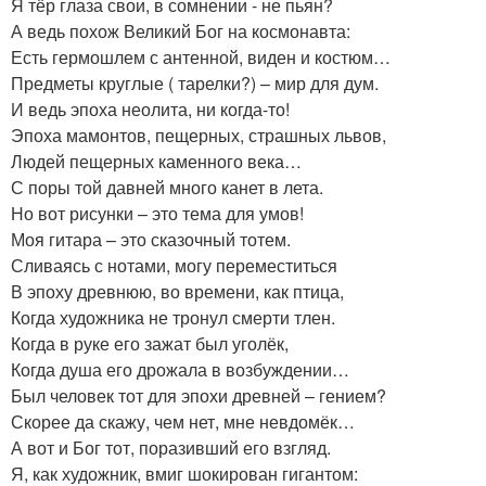
Я тёр глаза свои, в сомнении - не пьян?
А ведь похож Великий Бог на космонавта:
Есть гермошлем с антенной, виден и костюм…
Предметы круглые ( тарелки?) – мир для дум.
И ведь эпоха неолита, ни когда-то!
Эпоха мамонтов, пещерных, страшных львов,
Людей пещерных каменного века…
С поры той давней много канет в лета.
Но вот рисунки – это тема для умов!
Моя гитара – это сказочный тотем.
Сливаясь с нотами, могу переместиться
В эпоху древнюю, во времени, как птица,
Когда художника не тронул смерти тлен.
Когда в руке его зажат был уголёк,
Когда душа его дрожала в возбуждении…
Был человек тот для эпохи древней – гением?
Скорее да скажу, чем нет, мне невдомёк…
А вот и Бог тот, поразивший его взгляд.
Я, как художник, вмиг шокирован гигантом: