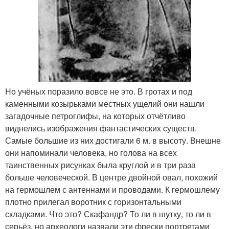
Но учёных поразило вовсе не это. В гротах и под
каменными козырьками местных ущелий они нашли
загадочные петроглифы, на которых отчётливо
виднелись изображения фантастических существ.
Самые большие из них достигали 6 м. в высоту. Внешне
они напоминали человека, но голова на всех
таинственных рисунках была круглой и в три раза
больше человеческой. В центре двойной овал, похожий
на гермошлем с антеннами и проводами. К гермошлему
плотно прилегал воротник с горизонтальными
складками. Что это? Скафандр? То ли в шутку, то ли в
серьёз, но археологи назвали эти фрески портретами