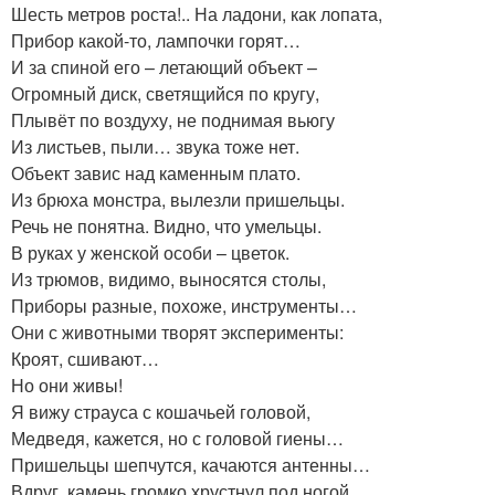
Шесть метров роста!.. На ладони, как лопата,
Прибор какой-то, лампочки горят…
И за спиной его – летающий объект –
Огромный диск, светящийся по кругу,
Плывёт по воздуху, не поднимая вьюгу
Из листьев, пыли… звука тоже нет.
Объект завис над каменным плато.
Из брюха монстра, вылезли пришельцы.
Речь не понятна. Видно, что умельцы.
В руках у женской особи – цветок.
Из трюмов, видимо, выносятся столы,
Приборы разные, похоже, инструменты…
Они с животными творят эксперименты:
Кроят, сшивают…
Но они живы!
Я вижу страуса с кошачьей головой,
Медведя, кажется, но с головой гиены…
Пришельцы шепчутся, качаются антенны…
Вдруг, камень громко хрустнул под ногой.