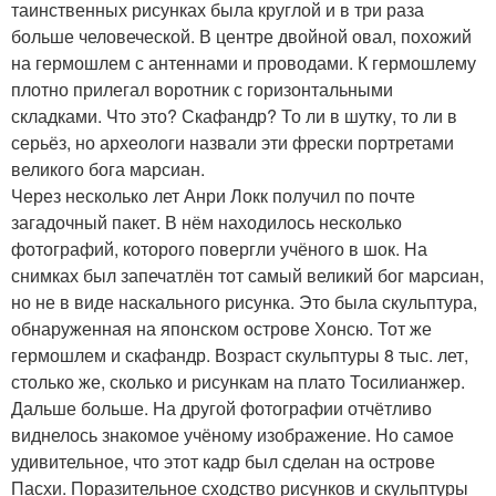
таинственных рисунках была круглой и в три раза
больше человеческой. В центре двойной овал, похожий
на гермошлем с антеннами и проводами. К гермошлему
плотно прилегал воротник с горизонтальными
складками. Что это? Скафандр? То ли в шутку, то ли в
серьёз, но археологи назвали эти фрески портретами
великого бога марсиан.
Через несколько лет Анри Локк получил по почте
загадочный пакет. В нём находилось несколько
фотографий, которого повергли учёного в шок. На
снимках был запечатлён тот самый великий бог марсиан,
но не в виде наскального рисунка. Это была скульптура,
обнаруженная на японском острове Хонсю. Тот же
гермошлем и скафандр. Возраст скульптуры 8 тыс. лет,
столько же, сколько и рисункам на плато Тосилианжер.
Дальше больше. На другой фотографии отчётливо
виднелось знакомое учёному изображение. Но самое
удивительное, что этот кадр был сделан на острове
Пасхи. Поразительное сходство рисунков и скульптуры