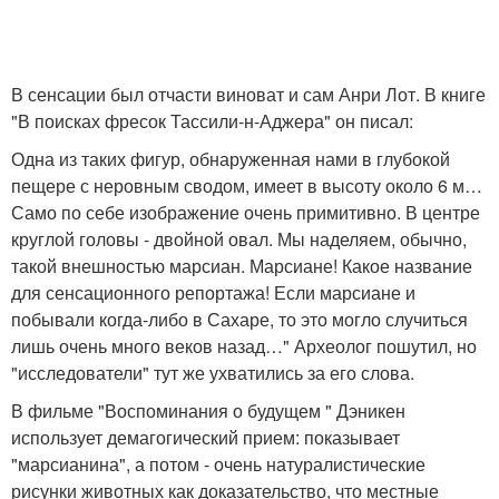
В сенсации был отчасти виноват и сам Анри Лот. В книге
"В поисках фресок Тассили-н-Аджера" он писал:
Одна из таких фигур, обнаруженная нами в глубокой
пещере с неровным сводом, имеет в высоту около 6 м…
Само по себе изображение очень примитивно. В центре
круглой головы - двойной овал. Мы наделяем, обычно,
такой внешностью марсиан. Марсиане! Какое название
для сенсационного репортажа! Если марсиане и
побывали когда-либо в Сахаре, то это могло случиться
лишь очень много веков назад…" Археолог пошутил, но
"исследователи" тут же ухватились за его слова.
В фильме "Воспоминания о будущем " Дэникен
использует демагогический прием: показывает
"марсианина", а потом - очень натуралистические
рисунки животных как доказательство, что местные