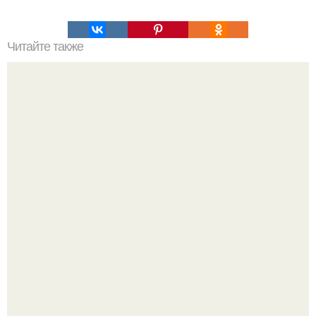
Читайте также
Что такое мысль, и как она возникает?
Высокая, стройная, с фарфоровой кожей и тонкими