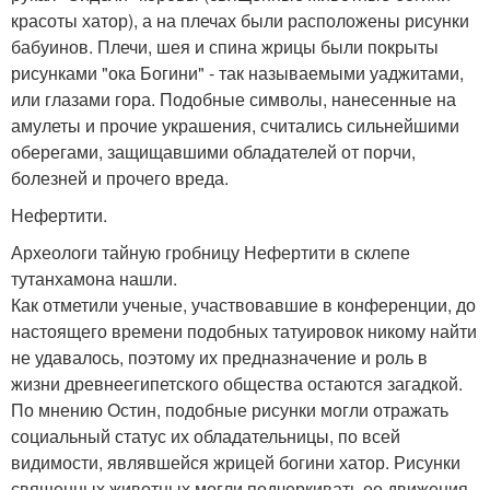
красоты хатор), а на плечах были расположены рисунки
бабуинов. Плечи, шея и спина жрицы были покрыты
рисунками "ока Богини" - так называемыми уаджитами,
или глазами гора. Подобные символы, нанесенные на
амулеты и прочие украшения, считались сильнейшими
оберегами, защищавшими обладателей от порчи,
болезней и прочего вреда.
Нефертити.
Археологи тайную гробницу Нефертити в склепе
тутанхамона нашли.
Как отметили ученые, участвовавшие в конференции, до
настоящего времени подобных татуировок никому найти
не удавалось, поэтому их предназначение и роль в
жизни древнеегипетского общества остаются загадкой.
По мнению Остин, подобные рисунки могли отражать
социальный статус их обладательницы, по всей
видимости, являвшейся жрицей богини хатор. Рисунки
священных животных могли подчеркивать ее движения