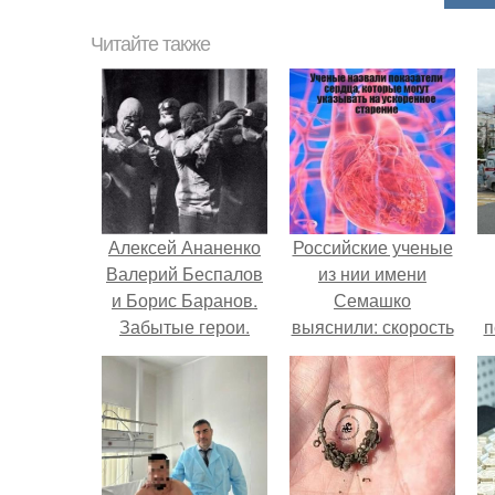
Читайте также
Алексей Ананенко
Российские ученые
Валерий Беспалов
из нии имени
и Борис Баранов.
Семашко
Забытые герои.
выяснили: скорость
п
Чернобыльские
старения напрямую
дайверы.
зависит от
состояния сосудов
и работы сердца.