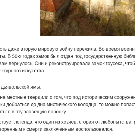
сть даже вторую мировую войну пережила. Во время военн
ты. В 50-х годах замок был отдан под государственную биб
вам вернулось. Они и реконструировали замок гоусека, что
ектурного искусства.
 дьявольской ямы.
на местные твердили о том, что под историческим сооруже
аки добраться до дна мистического колодца, то можно попас
иться в эту зловещую воронку.
твует легенда, что один из хозяев, сгорая от любопытства,
воренным к смерти заключенным воспользовался.