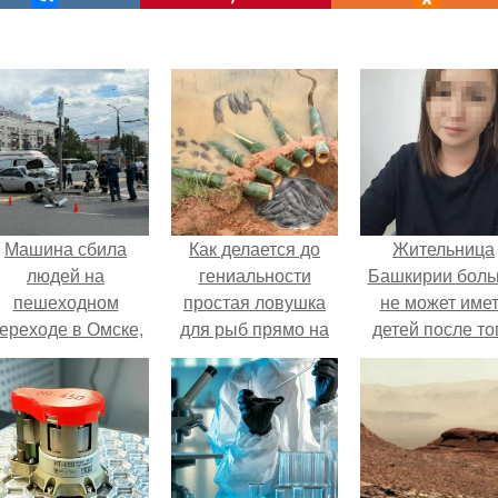
Машина сбила
Как делается до
Жительница
людей на
гениальности
Башкирии бол
пешеходном
простая ловушка
не может име
ереходе в Омске,
для рыб прямо на
детей после то
пострадали 8
берегу водоема.
как медики сдел
человек.
ей аборт на ше
месяце
беременности
оставили в мат
плаценту.