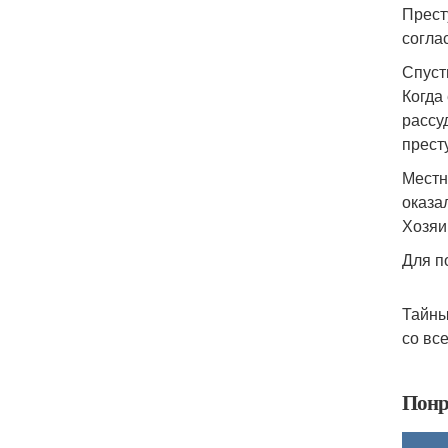
Прест
согла
Спуст
Когда
рассу
прест
Местн
оказа
Хозяи
Для п
Тайны
со вс
Понр