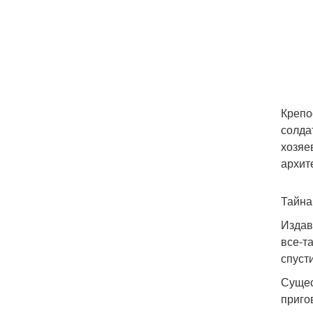
Крепо
солда
хозяе
архит
Тайна
Издав
все-т
спуст
Сущес
приго