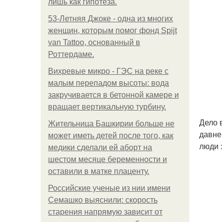
лишь как гипотеза.
53-Летняя Джоке - одна из многих
женщин, которым помог фонд Spijt
van Tattoo, основанный в
Роттердаме.
Вихревые микро - ГЭС на реке с
малым перепадом высоты: вода
закручивается в бетонной камере и
вращает вертикальную турбину.
Дело 
Жительница Башкирии больше не
давне
может иметь детей после того, как
люди 
медики сделали ей аборт на
шестом месяце беременности и
оставили в матке плаценту.
Российские ученые из нии имени
Семашко выяснили: скорость
старения напрямую зависит от