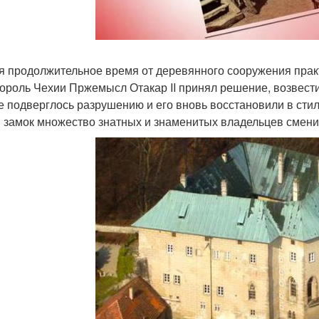
я продолжительное время от деревянного сооружения практи
король Чехии Пржемысл Отакар II принял решение, возвест
е подверглось разрушению и его вновь восстановили в сти
 замок множество знатных и знаменитых владельцев смени