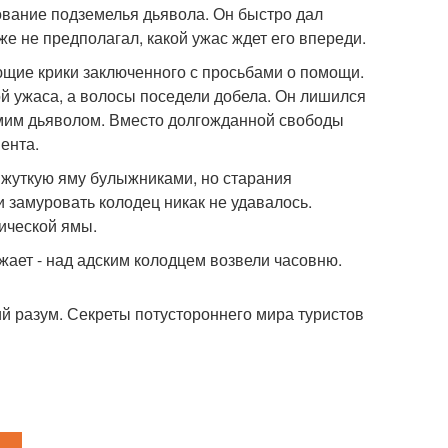
вание подземелья дьявола. Он быстро дал
е не предполагал, какой ужас ждет его впереди.
ющие крики заключенного с просьбами о помощи.
ой ужаса, а волосы поседели добела. Он лишился
самим дьяволом. Вместо долгожданной свободы
ента.
 жуткую яму булыжниками, но старания
 замуровать колодец никак не удавалось.
тической ямы.
жает - над адским колодцем возвели часовню.
ий разум. Секреты потустороннего мира туристов