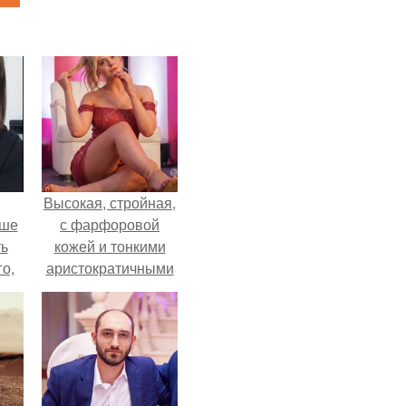
Высокая, стройная,
ьше
с фарфоровой
ть
кожей и тонкими
го,
аристократичными
али
чертами, эль
стом
выглядит так, будто
сошла с полотна
 и
художника.
ке