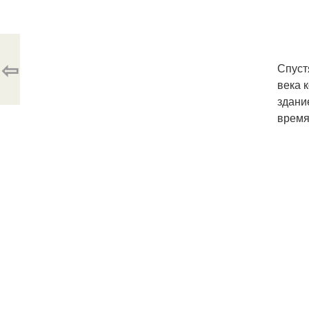
⇦
Спуст
века 
здани
время