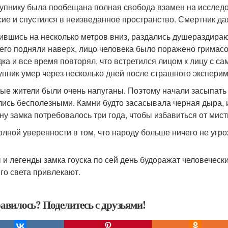
упнику была пообещана полная свобода взамен на исследо
сие и спустился в неизведанное пространство. Смертник даж
ившись на несколько метров вниз, раздались душераздира
 его подняли наверх, лицо человека было поражено гримас
дка и все время повторял, что встретился лицом к лицу с 
упник умер через несколько дней после страшного эксперим
ые жители были очень напуганы. Поэтому начали засыпать
лись бесполезными. Камни будто засасывала черная дыра, и
ну замка потребовалось три года, чтобы избавиться от мис
олной уверенности в том, что народу больше ничего не угро
 и легенды замка гоуска по сей день будоражат человеческ
его света привлекают.
авилось? Поделитесь с друзьями!