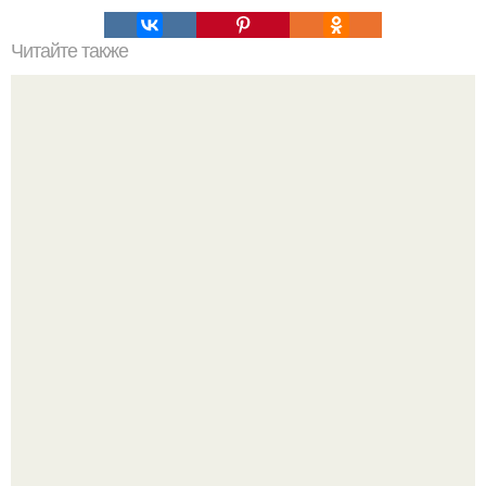
Читайте также
Зерзура - затерянный оазис древней Сахары,
охраняемый черными гигантами.