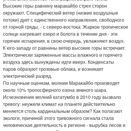
Высокие горы равнину маракайбо стрех сторон
окружают. Специфический ветер (низкие воздушные
потоки) дует с единственного направления, свободного
от горной гряды, - с северо-востока. Жаркое тропическое
солнце нагревает озеро и болота в течение дня - эти
горячие испарения, в свою очередь, увлажняют воздух.
К юго-западу от равнины ветер высокие горы встречает.
Электрически заряженные массы влажного и горячего
воздуха здесь вынуждены идти вверх. Конденсаты
паров образуют грозовые облака, и возникает
электрический разряд.
По научным оценкам, молнии Маракайбо производят
около 10% тропосферного озона земного шара.
Исчезновение молний кататумбо в 2010 году вызвало
тревогу: неужели климат на планете действительно
меняется столь кардинальным образом? Как полагают
экологи, причиной этого тревожного сигнала стала
человеческая деятельность в регионе - вырубка лесов и