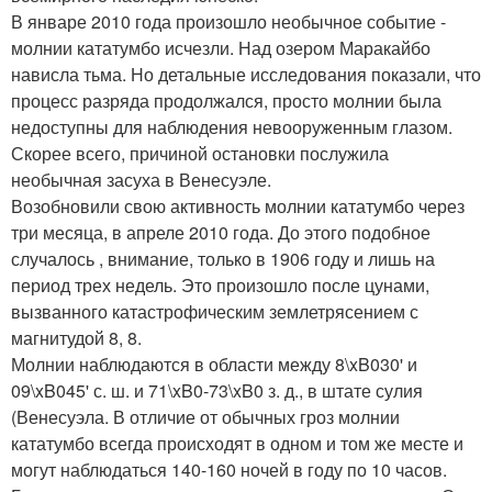
В январе 2010 года произошло необычное событие -
молнии кататумбо исчезли. Над озером Маракайбо
нависла тьма. Но детальные исследования показали, что
процесс разряда продолжался, просто молнии была
недоступны для наблюдения невооруженным глазом.
Скорее всего, причиной остановки послужила
необычная засуха в Венесуэле.
Возобновили свою активность молнии кататумбо через
три месяца, в апреле 2010 года. До этого подобное
случалось , внимание, только в 1906 году и лишь на
период трех недель. Это произошло после цунами,
вызванного катастрофическим землетрясением с
магнитудой 8, 8.
Молнии наблюдаются в области между 8\xB030' и
09\xB045' с. ш. и 71\xB0-73\xB0 з. д., в штате сулия
(Венесуэла. В отличие от обычных гроз молнии
кататумбо всегда происходят в одном и том же месте и
могут наблюдаться 140-160 ночей в году по 10 часов.