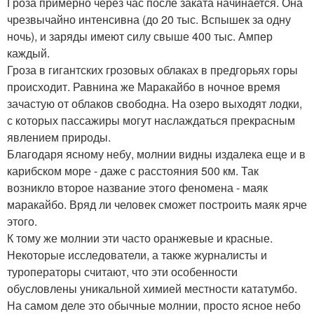
Гроза примерно через час после заката начинается. Она
чрезвычайно интенсивна (до 20 тыс. Вспышек за одну
ночь), и заряды имеют силу свыше 400 тыс. Ампер
каждый.
Гроза в гигантских грозовых облаках в предгорьях горы
происходит. Равнина же Маракайбо в ночное время
зачастую от облаков свободна. На озеро выходят лодки,
с которых пассажиры могут наслаждаться прекрасным
явлением природы.
Благодаря ясному небу, молнии видны издалека еще и в
карибском море - даже с расстояния 500 км. Так
возникло второе название этого феномена - маяк
маракайбо. Вряд ли человек сможет построить маяк ярче
этого.
К тому же молнии эти часто оранжевые и красные.
Некоторые исследователи, а также журналисты и
туроператоры считают, что эти особенности
обусловлены уникальной химией местности кататумбо.
На самом деле это обычные молнии, просто ясное небо