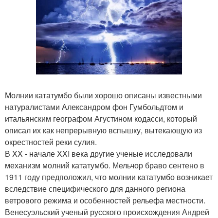
Молнии кататумбо были хорошо описаны известными
натуралистами Александром фон Гумбольдтом и
итальянским географом Агустином кодасси, который
описал их как непрерывную вспышку, вытекающую из
окрестностей реки сулия.
В XX - начале XXI века другие ученые исследовали
механизм молний кататумбо. Мельчор браво сентено в
1911 году предположил, что молнии кататумбо возникает
вследствие специфического для данного региона
ветрового режима и особенностей рельефа местности.
Венесуэльский ученый русского происхождения Андрей