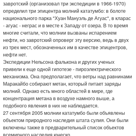
завротский (организовал три экспедиции в 1966-1970)
определил три эпицентра молний кататумбо: в болоте
национального парка "Хуан Мануэль де Агуас", в кларас
- агуас - неграс и в месте к Западу от озера. В то время
многие считали, что молнии вызваны испарением
нефти, но завротский опроверг эту версию, ведь в двух
из трех мест, обозначенных им в качестве эпицентров,
нефти нет.
Экспедиции Нельсона фалькона и других ученых
привели к еще одной гипотезе - пироэлектрического
механизма. Она предполагает, что ветры над равнинами
Маракайбо собирают метан, который питает заряды
молний. Однако есть много областей в мире, где
концентрация метана в воздухе намного выше, а
подобного явления в них не наблюдается.
27 сентября 2005 молнии кататумбо были объявлены
объектом природного наследия штата сулия. Они были
включены также в предварительный список объектов
всемирного наследия юнеско.